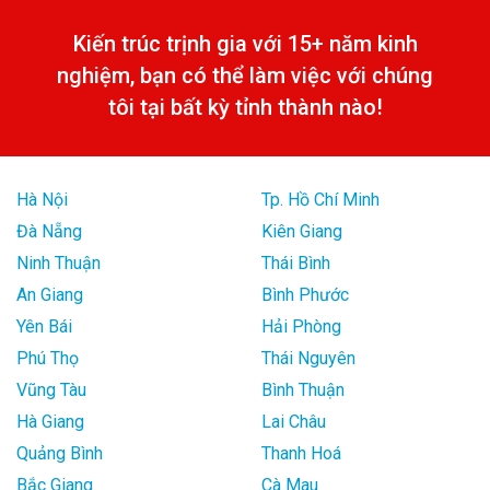
Kiến trúc trịnh gia với 15+ năm kinh
nghiệm, bạn có thể làm việc với chúng
tôi tại bất kỳ tỉnh thành nào!
Hà Nội
Tp. Hồ Chí Minh
Đà Nẵng
Kiên Giang
Ninh Thuận
Thái Bình
An Giang
Bình Phước
Yên Bái
Hải Phòng
Phú Thọ
Thái Nguyên
Vũng Tàu
Bình Thuận
Hà Giang
Lai Châu
Quảng Bình
Thanh Hoá
Bắc Giang
Cà Mau