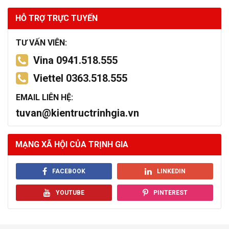
HỖ TRỢ TRỰC TUYẾN
TƯ VẤN VIÊN:
Vina 0941.518.555
Viettel 0363.518.555
EMAIL LIÊN HỆ:
tuvan@kientructrinhgia.vn
MẠNG XÃ HỘI CỦA TRỊNH GIA
FACEBOOK
LINKEDIN
YOUTUBE
PINTEREST