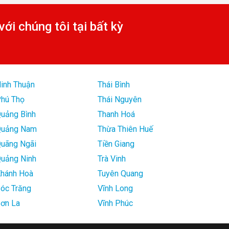
với chúng tôi tại bất kỳ
inh Thuận
Thái Bình
hú Thọ
Thái Nguyên
uảng Bình
Thanh Hoá
uảng Nam
Thừa Thiên Huế
uãng Ngãi
Tiền Giang
uảng Ninh
Trà Vinh
hánh Hoà
Tuyên Quang
óc Trăng
Vĩnh Long
ơn La
Vĩnh Phúc