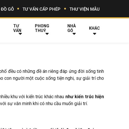
 ĐỒ GỖ
TƯ VẤN CẤP PHÉP
THƯ VIỆN MẪU
TƯ
PHONG
NHÀ
KHÁC
VẤN
THUỶ
GỖ
h phố đều có những đề án riêng đáp ứng đời sống tinh
 con người một cuộc sống tiện nghi, sự giải trí cho
hiều khu với kiến trúc khác nhau
như kiến trúc hiện
i sự văn minh khi có nhu cầu muốn giải trí.