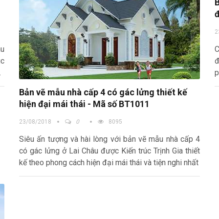
B
đ
2
âu
C
úc
đ
ào
p
Bản vẽ mẫu nhà cấp 4 có gác lửng thiết kế
hiện đại mái thái - Mã số BT1011
23/08/2018
0
8095
Siêu ấn tượng và hài lòng với bản vẽ mẫu nhà cấp 4
có gác lửng ở Lai Châu được Kiến trúc Trịnh Gia thiết
kế theo phong cách hiện đại mái thái và tiện nghi nhất