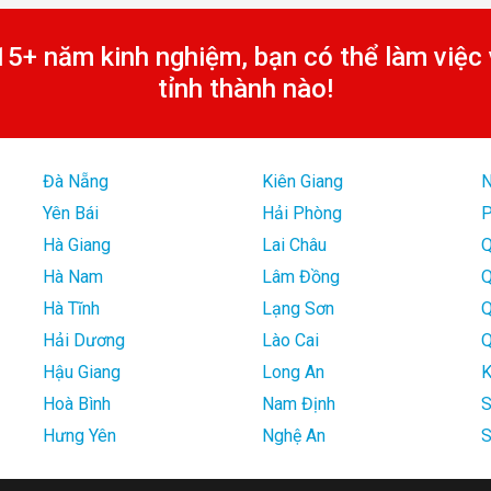
 15+ năm kinh nghiệm, bạn có thể làm việc 
tỉnh thành nào!
Đà Nẵng
Kiên Giang
N
Yên Bái
Hải Phòng
P
Hà Giang
Lai Châu
Q
Hà Nam
Lâm Đồng
Q
Hà Tĩnh
Lạng Sơn
Q
Hải Dương
Lào Cai
Q
Hậu Giang
Long An
K
Hoà Bình
Nam Định
S
Hưng Yên
Nghệ An
S