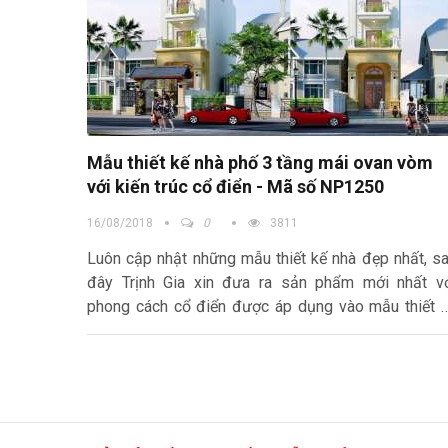
Mẫu thiết kế nhà phố 3 tầng mái ovan vòm
với kiến trúc cổ điển - Mã số NP1250
16/08/2018
0
3811
Luôn cập nhật những mẫu thiết kế nhà đẹp nhất, s
đây Trịnh Gia xin đưa ra sản phẩm mới nhất v
phong cách cổ điển được áp dụng vào mẫu thiết 
nhà phố 3 tầng tân cổ điển đẹp ở Lai Châu