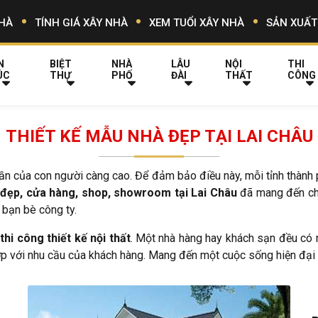
HÀ
TÍNH GIÁ XÂY NHÀ
XEM TUỔI XÂY NHÀ
SẢN XUẤT
N
BIỆT
NHÀ
LÂU
NỘI
THI
ÚC
THỰ
PHỐ
ĐÀI
THẤT
CÔNG
THIẾT KẾ MẪU NHÀ ĐẸP TẠI LAI CHÂU
thần của con người càng cao. Để đảm bảo điều này, mỗi tỉnh thàn
 đẹp, cửa hàng, shop, showroom tại Lai Châu
đã mang đến cho
g bạn bè công ty.
c
thi công thiết kế nội thất
. Một nhà hàng hay khách sạn đều có n
p với nhu cầu của khách hàng. Mang đến một cuộc sống hiện đại vớ