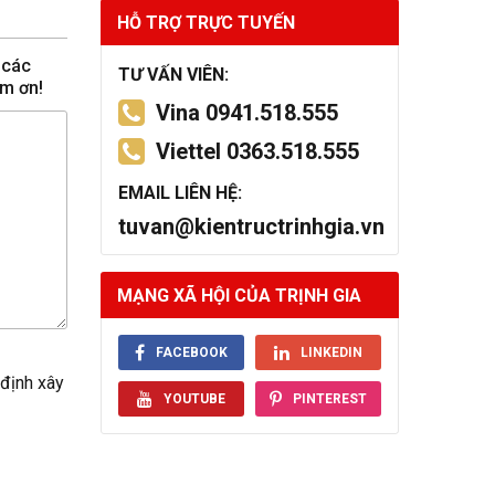
HỖ TRỢ TRỰC TUYẾN
 các
TƯ VẤN VIÊN:
ảm ơn!
Vina 0941.518.555
Viettel 0363.518.555
EMAIL LIÊN HỆ:
tuvan@kientructrinhgia.vn
MẠNG XÃ HỘI CỦA TRỊNH GIA
FACEBOOK
LINKEDIN
 định xây
YOUTUBE
PINTEREST