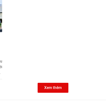
au
ới
kế
Xem thêm