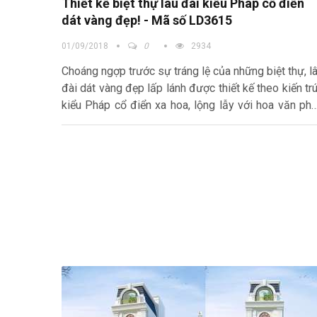
Thiết kế biệt thự lâu đài kiểu Pháp cổ điển
dát vàng đẹp! - Mã số LD3615
01/09/2018
0
2934
Choáng ngợp trước sự tráng lệ của những biệt thự, l
đài dát vàng đẹp lấp lánh được thiết kế theo kiến tr
kiểu Pháp cổ điển xa hoa, lộng lẫy với hoa văn ph
chỉ chi tiết, tỷ mỉ