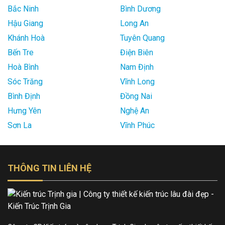
Bắc Ninh
Bình Dương
Hậu Giang
Long An
Khánh Hoà
Tuyên Quang
Bến Tre
Điện Biên
Hoà Bình
Nam Định
Sóc Trăng
Vĩnh Long
Bình Định
Đồng Nai
Hưng Yên
Nghệ An
Sơn La
Vĩnh Phúc
THÔNG TIN LIÊN HỆ