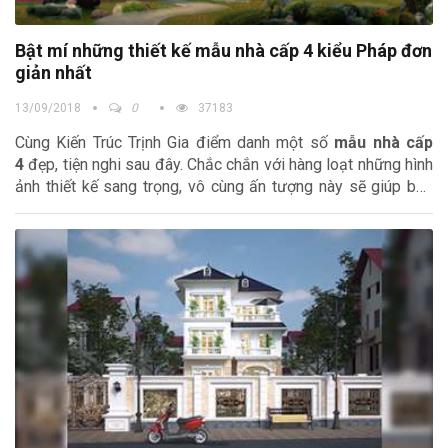
Bật mí những thiết kế mẫu nhà cấp 4 kiểu Pháp đơn
giản nhất
13/09/2018
0
37183
Cùng Kiến Trúc Trịnh Gia điểm danh một số
mẫu nhà cấp
4
đẹp, tiện nghi sau đây. Chắc chắn với hàng loạt những hình
ảnh thiết kế sang trọng, vô cùng ấn tượng này sẽ giúp bạn
tìm được một ý tưởng thiết kế phù hợp cho ngôi nhà tương
lai của mình.