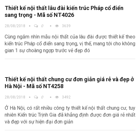
này Trịnh Gia xin được đưa ra 10 công ty thiết kế biệt thự lâu
Thiết kế nội thất lâu đài kiến trúc Pháp cổ điển
đài kiểu Pháp lớn nhất, uy tín nhất thị trường hiện nay cho
sang trọng - Mã số NT4026
các gia đình tham khảo.
28/08/2018
0
3639
Cùng ngắm nhìn mẫu nội thất của lâu đài được thiết kế theo
kiến trúc Pháp cổ điển sang trọng, vị thế, mang tới cho không
gian 1 sự choàng ngợp trước vẻ đẹp đó
Thiết kế nội thất chung cư đơn giản giá rẻ và đẹp ở
Hà Nội - Mã số NT4258
28/08/2018
0
3492
Ở Hà Nội, có rất nhiều công ty thiết kế nội thất chung cư, tuy
nhiên Kiến trúc Trịnh Gia đã khẳng định được đơn giá rẻ nhất
và đẹp với sự hiện đại đơn giản