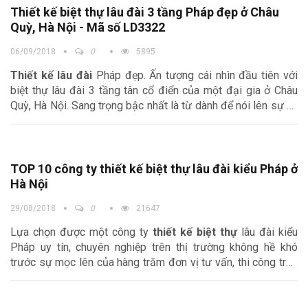
Thiết kế biệt thự lâu đài 3 tầng Pháp đẹp ở Châu
Quỳ, Hà Nội - Mã số LD3322
06/09/2018
0
5895
Thiết kế lâu đài
Pháp đẹp. Ấn tượng cái nhìn đầu tiên với
biệt thự lâu đài 3 tầng tân cổ điển của một đại gia ở Châu
Quỳ, Hà Nội. Sang trọng bậc nhất là từ dành để nói lên sự xa
hoa, lộng lẫy và vẻ đẹp hiếm có của biệt thự lâu đài 3 tầng
kiểu Pháp này
TOP 10 công ty thiết kế biệt thự lâu đài kiểu Pháp ở
Hà Nội
29/08/2018
0
21647
Lựa chọn được một công ty
thiết kế biệt thự
lâu đài kiểu
Pháp uy tín, chuyên nghiệp trên thị trường không hề khó
trước sự mọc lên của hàng trăm đơn vị tư vấn, thi công trên
thị trường. Tuy nhiên, làm sao để chọn được một công ty
chuyên nghiệp, đảm bảo yêu cầu, chất lượng và tiến độ công
trình lại là bài toán khó đối với bất kỳ gia chủ nào. Bài viết