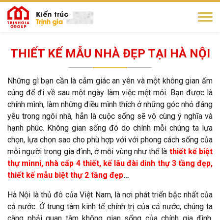
THIẾT KẾ MẪU NHÀ ĐẸP TẠI HÀ NỘI
Những gì bạn cần là cảm giác an yên và một không gian ấm
cúng để đi về sau một ngày làm việc mệt mỏi. Bạn được là
chính mình, làm những điều mình thích ở những góc nhỏ đáng
yêu trong ngôi nhà, hẳn là cuộc sống sẽ vô cùng ý nghĩa và
hạnh phúc. Không gian sống đó do chính mỗi chúng ta lựa
chọn, lựa chọn sao cho phù hợp với với phong cách sống của
mỗi người trong gia đình, ở mỗi vùng như thể là
thiết kế biệt
thự minni, nhà cấp 4 thiết,
kế lâu đài dinh thự 3 tầng đẹp,
thiết kế mẫu biệt thự 2 tầng đẹp
…
Hà Nội là thủ đô của Việt Nam, là nơi phát triển bậc nhất của
cả nước. Ở trung tâm kinh tế chính trị của cả nước, chúng ta
càng phải quan tâm không gian sống của chính gia đình,