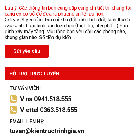
Lưu ý: Các thông tin bạn cung cấp càng chi tiết thì chúng tôi
càng có cơ sở để đưa ra phương án tối ưu hơn.
Gợi ý viết yêu cầu: Địa chỉ khu đất, diện tích đất, kích thước
các cạnh. Loại hình bạn lựa chọn (biệt thự, nhà phố …) Bạn
định xây mấy tầng. Mỗi tầng bạn yêu cầu các phòng nào,
không gian nào. Số tiền dự kiến ...
Gửi yêu cầu
HỖ TRỢ TRỰC TUYẾN
TƯ VẤN VIÊN:
Vina 0941.518.555
Viettel 0363.518.555
EMAIL LIÊN HỆ:
tuvan@kientructrinhgia.vn