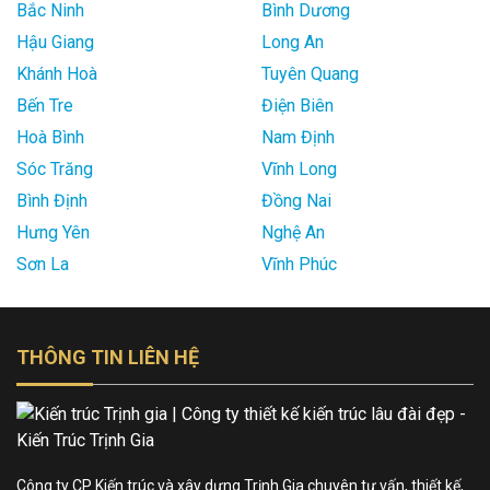
Bắc Ninh
Bình Dương
Hậu Giang
Long An
Khánh Hoà
Tuyên Quang
Bến Tre
Điện Biên
Hoà Bình
Nam Định
Sóc Trăng
Vĩnh Long
Bình Định
Đồng Nai
Hưng Yên
Nghệ An
Sơn La
Vĩnh Phúc
THÔNG TIN LIÊN HỆ
Công ty CP Kiến trúc và xây dựng Trịnh Gia chuyên tư vấn, thiết kế,