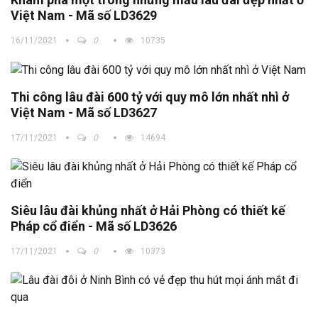
Việt Nam - Mã số LD3629
16/11/2021
0
10735
Thi công lâu đài 600 tỷ với quy mô lớn nhất nhì ở
Việt Nam - Mã số LD3627
17/11/2021
0
14694
Siêu lâu đài khủng nhất ở Hải Phòng có thiết kế
Pháp cổ điển - Mã số LD3626
17/11/2021
0
10373