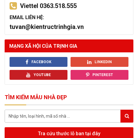
Viettel 0363.518.555
EMAIL LIÊN HỆ:
tuvan@kientructrinhgia.vn
MẠNG XÃ HỘI CỦA TRỊNH GIA
FACEBOOK
LINKEDIN
YOUTUBE
PINTEREST
TÌM KIẾM MẪU NHÀ ĐẸP
Tra cứu thước lỗ ban tại đây