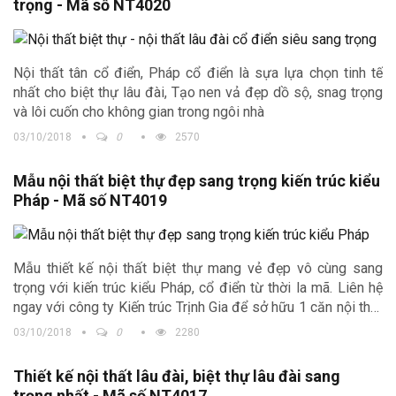
trọng - Mã số NT4020
Nội thất tân cổ điển, Pháp cổ điển là sựa lựa chọn tinh tế
nhất cho biệt thự lâu đài, Tạo nen vả đẹp dồ sộ, snag trọng
và lôi cuốn cho không gian trong ngôi nhà
03/10/2018
0
2570
Mẫu nội thất biệt thự đẹp sang trọng kiến trúc kiểu
Pháp - Mã số NT4019
Mẫu thiết kế nội thất biệt thự mang vẻ đẹp vô cùng sang
trọng với kiến trúc kiểu Pháp, cổ điển từ thời la mã. Liên hệ
ngay với công ty Kiến trúc Trịnh Gia để sở hữu 1 căn nội thất
đẹp nhất
03/10/2018
0
2280
Thiết kế nội thất lâu đài, biệt thự lâu đài sang
trọng nhất - Mã số NT4017