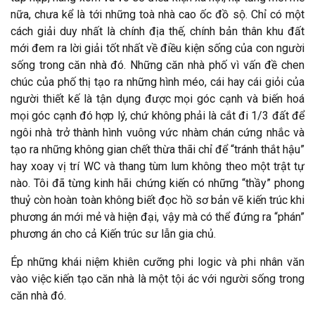
nữa, chưa kể là tới những toà nhà cao ốc đồ sộ. Chỉ có một
cách giải duy nhất là chính địa thế, chính bản thân khu đất
mới đem ra lời giải tốt nhất về điều kiện sống của con người
sống trong căn nhà đó. Những căn nhà phố vì vấn đề chen
chúc của phố thị tạo ra những hình méo, cái hay cái giỏi của
người thiết kế là tận dụng được mọi góc cạnh và biến hoá
mọi góc cạnh đó hợp lý, chứ không phải là cắt đi 1/3 đất để
ngôi nhà trở thành hình vuông vức nhàm chán cứng nhắc và
tạo ra những không gian chết thừa thãi chỉ để “tránh thắt hậu”
hay xoay vị trí WC và thang tùm lum không theo một trật tự
nào. Tôi đã từng kinh hãi chứng kiến có những “thầy” phong
thuỷ còn hoàn toàn không biết đọc hồ sơ bản vẽ kiến trúc khi
phương án mới mẻ và hiện đại, vậy mà có thể đứng ra “phán”
phương án cho cả Kiến trúc sư lẫn gia chủ.
Ép những khái niệm khiên cưỡng phi logic và phi nhân văn
vào việc kiến tạo căn nhà là một tội ác với người sống trong
căn nhà đó.