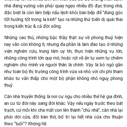
nhà đang vuông vắn phải quay ngẹo nhiều đồ đạc trong nhà,
đặc biệt là còn làm bếp nấu lệch khỏi bàn bếp để “đúng góc
tốt hướng tốt trong la kinh” tạo ra những thứ biến dị quái thai
trong kiến trúc & cả đời sống.
Những cao thủ, những bậc thầy thật sự về phong thuỷ hiện
nay vẫn còn không ít, nhưng đa phần là làm đào tạo ở những
viện nghiên cứu, trung tâm uy tín, thực hiện những vụ lớn,
những công trình lớn quy mô, hoặc rút về ẩn tự xem tự chiêm
nghiệm cho mình và người thân là chính. Vậy là bỏ ngỏ gần
như toàn bộ thị trường công trình vừa và nhỏ với chi phí tham
khảo tư vấn thấp cho một bộ phận không nhỏ nguỵ phong
thuỷ.
Căn nhà truyền thống là nơi cư ngụ cho nhiều thế hệ gia đình,
an cư từ đời này sang đời khác. Vậy nếu ngày trước theo bát
trạch, cứ mỗi khi cha mất con lên thành “chủ nhà”, căn nhà lại
phải dời cửa, đổi bàn thờ, bố trí lại hết nhà cửa cho thuận
theo “tuổi”? Không hề.