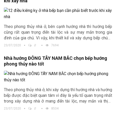
khi xây nhà
Theo phong thủy nhà ở, bên cạnh hướng nhà thì hướng bếp
cũng rất quan trọng đến tài lộc và sự may mắn trong gia
đình của gia chủ. Vì vậy, khi thiết kế và xây dựng bếp chúng
ta rất cần phải chú ý và kiêng kị cách đặt bếp để bạn có một
23/07/2020
0
7694
không gian bếp với kiến trúc hài hòa phong thủy. Trong bài
viết này, kiến trúc Trịnh Gia xin gửi đến quý vị độc giả những
Nhà hướng ĐÔNG TÂY NAM BẮC chọn bếp hướng
kinh nghiệm của ông cha ta về những điều cần tránh trong
phong thủy nào tốt
không gian bếp để bạn có một không gian bếp với kiến trúc
hài hòa phong thủy.
Theo phong thủy nhà ở, khi xây dựng thì hướng nhà và hướng
bếp được đặc biệt quan tâm vì đây là yếu tố quan trọng nhất
trong xây dựng nhà ở mang đến tài lộc, may mắn và thịnh
vượng cho gia chủ. Vì vậy, trong bài viết này Kiến trúc Trịnh
23/07/2020
0
8534
Gia xin chia sẻ đến quý vị độc giả những kinh nghiệm cần