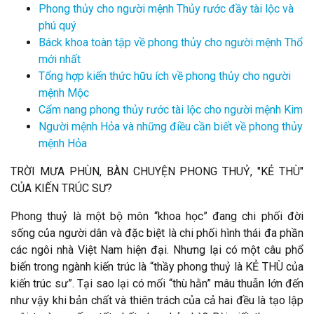
Phong thủy cho người mệnh Thủy rước đầy tài lộc và
phú quý
Báck khoa toàn tập về phong thủy cho người mệnh Thổ
mới nhất
Tổng hợp kiến thức hữu ích về phong thủy cho người
mệnh Mộc
Cẩm nang phong thủy rước tài lộc cho người mệnh Kim
Người mệnh Hỏa và những điều cần biết về phong thủy
mệnh Hỏa
TRỜI MƯA PHÙN, BÀN CHUYỆN PHONG THUỶ, "KẺ THÙ"
CỦA KIẾN TRÚC SƯ?
Phong thuỷ là một bộ môn “khoa học” đang chi phối đời
sống của người dân và đặc biệt là chi p
hối hình thái đa phần
các ngôi nhà Việt Nam hiện đại. Nhưng lại có một câu phổ
biến trong ngành kiến trúc là “thầy phong thuỷ là KẺ THÙ của
kiến trúc sư”. Tại sao lại có mối “thù hằn” mâu thuẫn lớn đến
như vậy khi bản chất và thiên trách của cả hai đều là tạo lập