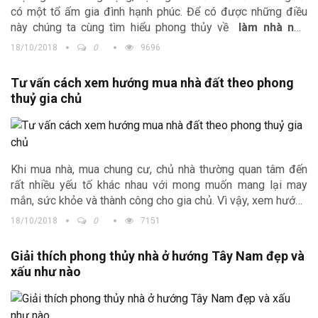
có một tổ ấm gia đình hạnh phúc. Để có được những điều
này chúng ta cùng tìm hiểu phong thủy về
làm nhà nên
kiêng những gì
hay
những điều kiêng kị khi xây nhà mới
.
18/10/2018
0
9696
Đây không những là các tiêu chí đáp ứng về mặt thẩm mĩ và
còn mang lại đại cát đại lợi cho gia chủ.
Tư vấn cách xem hướng mua nhà đất theo phong
thuỷ gia chủ
Khi mua nhà, mua chung cư, chủ nhà thường quan tâm đến
rất nhiều yếu tố khác nhau với mong muốn mang lại may
mắn, sức khỏe và thành công cho gia chủ. Vì vậy, xem hướng
mua nhà rất được chú ý. Nắm rõ điều này công ty Kiến trúc
18/10/2018
0
7151
Trịnh Gia chúng tôi đã tổng hợp và cung cấp tới bạn đọc
những thông tin đầy đủ nhất, tư vấn
xem hướng mua nhà
Giải thích phong thủy nhà ở hướng Tây Nam đẹp và
cho khách hàng và các chủ nhà.
xấu như nào