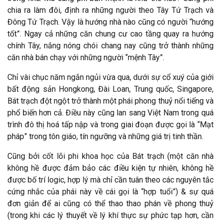
chia ra làm đôi, định ra những người theo Tây Tứ Trạch và
Đông Tứ Trạch. Vậy là hướng nhà nào cũng có người “hướng
tốt”. Ngay cả những căn chung cư cao tầng quay ra hướng
chính Tây, nắng nóng chói chang nay cũng trở thành những
căn nhà bán chạy với những người “mệnh Tây”.
Chỉ vài chục năm ngắn ngủi vừa qua, dưới sự cổ xuý của giới
bất động sản Hongkong, Đài Loan, Trung quốc, Singapore,
Bát trạch đột ngột trở thành một phái phong thuỷ nổi tiếng và
phổ biến hơn cả. Điều này cũng lan sang Việt Nam trong quá
trình đô thị hoá tấp nập và trong giai đoạn được gọi là “Mạt
pháp” trong tôn giáo, tín ngưỡng và những giá trị tinh thần.
Cũng bởi cốt lõi phi khoa học của Bát trạch (một căn nhà
không hề được đảm bảo các điều kiện tự nhiên, không hề
được bố trí logic, hợp lý mà chỉ cần tuân theo các nguyên tắc
cứng nhắc của phái này về cái gọi là “hợp tuổi”) & sự quá
đơn giản để ai cũng có thể thao thao phán về phong thuỷ
(trong khi các lý thuyết về lý khí thực sự phức tạp hơn, cần