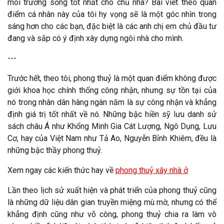
môi trường sống tốt nhất cho chủ nhà? Bài viết theo quan
điểm cá nhân này của tôi hy vọng sẽ là một góc nhìn trong
sáng hơn cho các bạn, đặc biệt là các anh chị em chủ đầu tư
đang và sắp có ý định xây dựng ngôi nhà cho mình.
---
Trước hết, theo tôi, phong thuỷ là một quan điểm không được
giới khoa học chính thống công nhận, nhưng sự tồn tại của
nó trong nhân dân hàng ngàn năm là sự công nhận và khẳng
định giá trị tốt nhất về nó. Những bậc hiền sỹ lưu danh sử
sách châu Á như Khổng Minh Gia Cát Lượng, Ngô Dụng, Lưu
Cơ, hay của Việt Nam như Tả Ao, Nguyễn Bỉnh Khiêm, đều là
những bậc thầy phong thuỷ.
Xem ngay các kiến thức hay về
phong thuỷ xây nhà ở
Lần theo lịch sử xuất hiện và phát triển của phong thuỷ cũng
là những dữ liệu dân gian truyền miệng mù mờ, nhưng có thể
khẳng định cũng như võ công, phong thuỷ chia ra làm vô