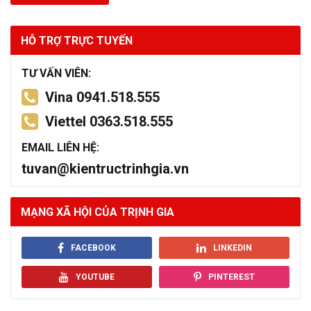
HỖ TRỢ TRỰC TUYẾN
TƯ VẤN VIÊN:
Vina 0941.518.555
Viettel 0363.518.555
EMAIL LIÊN HỆ:
tuvan@kientructrinhgia.vn
MẠNG XÃ HỘI CỦA TRỊNH GIA
FACEBOOK
LINKEDIN
YOUTUBE
PINTEREST