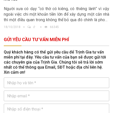
Người xưa có dạy “có thờ có kiêng, có thiêng lành” vì vậy
ngoài việc chi một khoản tiền lớn để xây dựng một căn nhà
thì một điều quan trong không thể bỏ qua đó chính là phong
thủy nhà ở. Gia đình bạn đang có ý định xây dựng nhà theo
18/10/2018
0
66345
hướng Tây Nam nhưng không biết đặt hướng nhà như vậy có
ảnh hưởng gì đến cuộc sống sau này không? Bài viết này
GỬI YÊU CẦU TƯ VẤN MIỄN PHÍ
công ty Kiến trúc Trịnh Gia chúng tôi xin tổng hơn tới quý độc
giả về
phong thủy nhà ở hướng Tây Nam.
Quý khách hàng có thể gửi yêu cầu để Trịnh Gia tư vấn
miễn phí tại đây. Yêu cầu tư vấn của bạn sẽ được gửi tới
các chuyên gia của Trịnh Gia. Chúng tôi sẽ trả lời sớm
nhất có thể thông qua Email, SĐT hoặc địa chỉ liên hệ.
Xin cảm ơn!