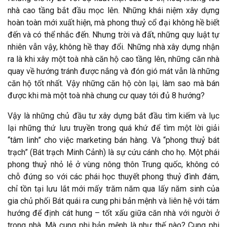
nhà cao tầng bắt đầu mọc lên. Những khái niệm xây dựng
hoàn toàn mới xuất hiện, mà phong thuỷ cổ đại không hề biết
đến và có thể nhắc đến. Nhưng trời và đất, những quy luật tự
nhiên vẫn vậy, không hề thay đổi. Những nhà xây dựng nhận
ra là khi xây một toà nhà căn hộ cao tầng lên, những căn nhà
quay về hướng tránh được nắng và đón gió mát vẫn là những
căn hộ tốt nhất. Vậy những căn hộ còn lại, làm sao mà bán
được khi mà một toà nhà chung cư quay tới đủ 8 hướng?
Vậy là những chủ đầu tư xây dựng bắt đầu tìm kiếm và lục
lại những thứ lưu truyền trong quá khứ để tìm một lời giải
“tâm linh” cho việc marketing bán hàng. Và “phong thuỷ bát
trạch” (Bát trạch Minh Cảnh) là sự cứu cánh cho họ. Một phái
phong thuỷ nhỏ lẻ ở vùng nông thôn Trung quốc, không có
chỗ đứng so với các phái học thuyết phong thuỷ đình đám,
chỉ tồn tại lưu lắt mới mấy trăm năm qua lấy năm sinh của
gia chủ phối Bát quái ra cung phi bản mệnh và liên hệ với tám
hướng để định cát hung – tốt xấu giữa căn nhà với người ở
trong nhà. Mà cung phi bản mệnh là như thế nào? Cung phi