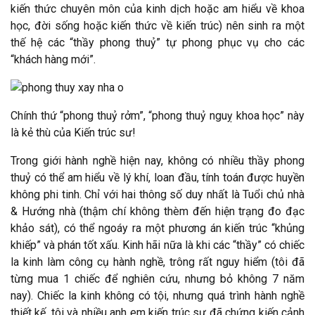
kiến thức chuyên môn của kinh dịch hoặc am hiểu về khoa
học, đời sống hoặc kiến thức về kiến trúc) nên sinh ra một
thế hệ các “thầy phong thuỷ” tự phong phục vụ cho các
“khách hàng mới”.
Chính thứ “phong thuỷ rởm”, “phong thuỷ nguỵ khoa học” này
là kẻ thù của Kiến trúc sư!
Trong giới hành nghề hiện nay, không có nhiều thầy phong
thuỷ có thể am hiểu về lý khí, loan đầu, tính toán được huyền
không phi tinh. Chỉ với hai thông số duy nhất là Tuổi chủ nhà
& Hướng nhà (thậm chí không thèm đến hiện trạng đo đạc
khảo sát), có thể ngoáy ra một phương án kiến trúc “khủng
khiếp” và phán tốt xấu. Kinh hãi nữa là khi các “thầy” có chiếc
la kinh làm công cụ hành nghề, trông rất nguy hiểm (tôi đã
từng mua 1 chiếc để nghiên cứu, nhưng bỏ không 7 năm
nay). Chiếc la kinh không có tội, nhưng quá trình hành nghề
thiết kế, tôi và nhiều anh em kiến trúc sư đã chứng kiến cảnh