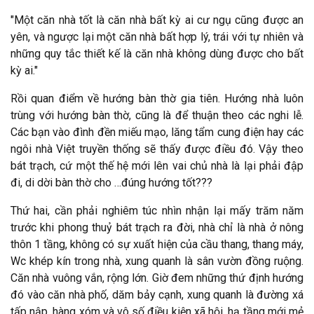
"Một căn nhà tốt là căn nhà bất kỳ ai cư ngụ cũng được an
yên, và ngược lại một căn nhà bất hợp lý, trái với tự nhiên và
những quy tắc thiết kế là căn nhà không dùng được cho bất
kỳ ai."
Rồi quan điểm về hướng bàn thờ gia tiên. Hướng nhà luôn
trùng với hướng bàn thờ, cũng là để thuận theo các nghi lễ.
Các bạn vào đình đền miếu mạo, lăng tẩm cung điện hay các
ngôi nhà Việt truyền thống sẽ thấy được điều đó. Vậy theo
bát trạch, cứ một thế hệ mới lên vai chủ nhà là lại phải đập
đi, di dời bàn thờ cho …đúng hướng tốt???
Thứ hai, cần phải nghiêm túc nhìn nhận lại mấy trăm năm
trước khi phong thuỷ bát trạch ra đời, nhà chỉ là nhà ở nông
thôn 1 tầng, không có sự xuất hiện của cầu thang, thang máy,
Wc khép kín trong nhà, xung quanh là sân vườn đồng ruộng.
Căn nhà vuông vắn, rộng lớn. Giờ đem những thứ định hướng
đó vào căn nhà phố, dăm bảy cạnh, xung quanh là đường xá
tấp nập, hàng xóm và vô số điều kiện xã hội, hạ tầng mới mẻ