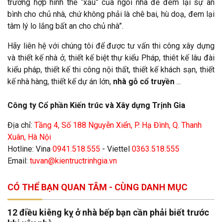
trường hợp hình thế “xấu” của ngôi nhà để đem lại sự an
bình cho chủ nhà, chứ không phải là chê bai, hù doạ, đem lại
tâm lý lo lắng bất an cho chủ nhà”.
Hãy liên hệ với chúng tôi để được tư vấn thi công xây dựng
và thiết kế nhà ở, thiết kế biệt thự kiểu Pháp, thiêt kế lâu đài
kiểu pháp, thiết kế thi công nội thất, thiết kế khách sạn, thiết
kế nhà hàng, thiết kế dự án lớn,
nhà gỗ cổ truyền
...
Công ty Cổ phần Kiến trúc và Xây dựng Trịnh Gia
Địa chỉ:
Tầng 4, Số 188 Nguyễn Xiển, P. Hạ Đình, Q. Thanh
Xuân, Hà Nội
Hotline: Vina
0941.518.555
- Viettel
0363.518.555
Email:
tuvan@kientructrinhgia.vn
CÓ THỂ BẠN QUAN TÂM - CÙNG DANH MỤC
12 điều kiêng kỵ ở nhà bếp bạn cần phải biết trước