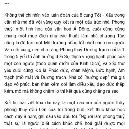
---
Không thể chỉ nhìn vào luận đoán của 8 cung Tốt - Xấu trong
căn nhà mà đã vội vàng quy kết ra một cấu trúc nhà. Phong
thuỷ, một tinh hoa của văn hoá Á Đông, cuối cùng cũng
chung một mục đích như các thuật làm nhà phương Tây,
cũng là để tạo một Môi trường sống tốt nhất cho con người.
Và cuối cùng, nên nhớ rằng Phong thuỷ Dương trạch chỉ là 1
trong 5 yếu tố ảnh hưởng đến Sự thịnh vượng hạnh phúc của
một con người (theo quan điểm của Kinh Dịch), và xếp thứ
yếu cuối cùng. Đó là Phúc đức, chân Mệnh, Đức hạnh, Âm
trạch (mồ mả) và Dương trạch. Nhà có “hướng đẹp” mà gia
đạo vô phúc, bản thân kém cỏi làm điều xấu, đạo đức thấp
kém, mồ mả không chăm lo thì kết quả cũng chẳng ra sao.
Kết lại bài viết khá dài này, là một câu nói của người thầy
phong thuỷ đầu tiên của tôi trong buổi kết thúc khoá học
cách đây 8 năm, ghi sâu vào đầu tôi. “Người làm phong thuỷ
thật sự là người biết cách khắc chế, hoá giải được mọi