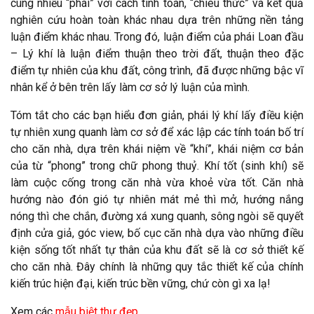
cùng nhiều “phái” với cách tính toán, “chiêu thức” và kết quả
nghiên cứu hoàn toàn khác nhau dựa trên những nền tảng
luận điểm khác nhau. Trong đó, luận điểm của phái Loan đầu
– Lý khí là luận điểm thuận theo trời đất, thuận theo đặc
điểm tự nhiên của khu đất, công trình, đã được những bậc vĩ
nhân kể ở bên trên lấy làm cơ sở lý luận của mình.
Tóm tắt cho các bạn hiểu đơn giản, phái lý khí lấy điều kiện
tự nhiên xung quanh làm cơ sở để xác lập các tính toán bố trí
cho căn nhà, dựa trên khái niệm về “khí”, khái niệm cơ bản
của từ “phong” trong chữ phong thuỷ. Khí tốt (sinh khí) sẽ
làm cuộc cống trong căn nhà vừa khoẻ vừa tốt. Căn nhà
hướng nào đón gió tự nhiên mát mẻ thì mở, hướng nắng
nóng thì che chắn, đường xá xung quanh, sông ngòi sẽ quyết
định cửa giả, góc view, bố cục căn nhà dựa vào những điều
kiện sống tốt nhất tự thân của khu đất sẽ là cơ sở thiết kế
cho căn nhà. Đây chính là những quy tắc thiết kế của chính
kiến trúc hiện đại, kiến trúc bền vững, chứ còn gì xa lạ!
Xem các
mẫu biệt thự đẹp