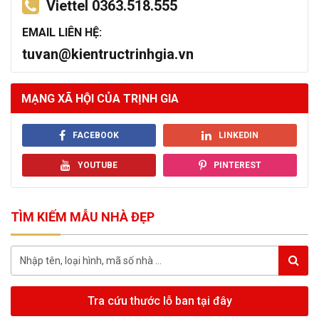
Viettel 0363.518.555
EMAIL LIÊN HỆ:
tuvan@kientructrinhgia.vn
MẠNG XÃ HỘI CỦA TRỊNH GIA
FACEBOOK
LINKEDIN
YOUTUBE
PINTEREST
TÌM KIẾM MẪU NHÀ ĐẸP
Tra cứu thước lỗ ban tại đây