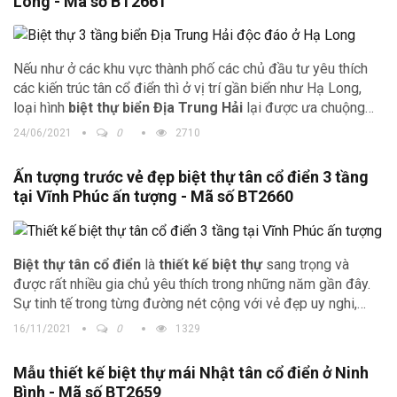
Long - Mã số BT2661
Nếu như ở các khu vực thành phố các chủ đầu tư yêu thích
các kiến trúc tân cổ điển thì ở vị trí gần biển như Hạ Long,
loại hình
biệt thự biển Địa Trung Hải
lại được ưa chuộng
hơn. Hãy cùng xem bản phối cảnh biệt thự ở Hạ Long của gia
24/06/2021
0
2710
đình anh Tuấn để thấy được vẻ độc đáo của thiết kế
Ấn tượng trước vẻ đẹp biệt thự tân cổ điển 3 tầng
tại Vĩnh Phúc ấn tượng - Mã số BT2660
Biệt thự tân cổ điển
là
thiết kế biệt thự
sang trọng và
được rất nhiều gia chủ yêu thích trong những năm gần đây.
Sự tinh tế trong từng đường nét cộng với vẻ đẹp uy nghi,
tráng lệ làm căn biệt thự trở nên nổi bật hơn.
16/11/2021
0
1329
Mẫu thiết kế biệt thự mái Nhật tân cổ điển ở Ninh
Bình - Mã số BT2659