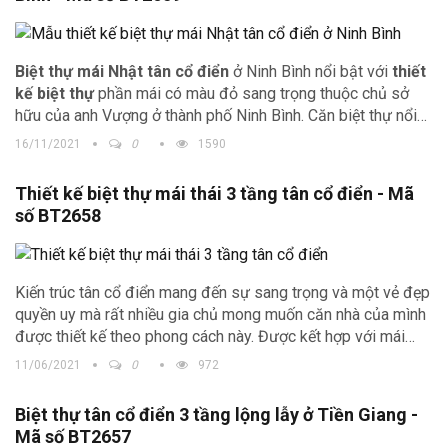
Biệt thự mái Nhật tân cổ điển
ở Ninh Bình nổi bật với
thiết
kế biệt thự
phần mái có màu đỏ sang trọng thuộc chủ sở
hữu của anh Vượng ở thành phố Ninh Bình. Căn biệt thự nổi
bật giữa trung tâm thành phố với sự bề thế và màu trắng tinh
16/11/2021
0
1590
tế.
Thiết kế biệt thự mái thái 3 tầng tân cổ điển - Mã
số BT2658
Kiến trúc tân cổ điển mang đến sự sang trọng và một vẻ đẹp
quyền uy mà rất nhiều gia chủ mong muốn căn nhà của mình
được thiết kế theo phong cách này. Được kết hợp với mái
Thái nên
biệt thự mái Thái tân cổ điển
vừa mang sự sang
11/06/2021
0
972
trọng, tinh tế nhưng vẫn không kém phần hiện đại, thanh lịch.
Biệt thự tân cổ điển 3 tầng lộng lẫy ở Tiền Giang -
Mã số BT2657