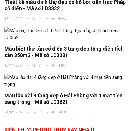
Thiết kế mẫu dinh thự đẹp có hồ bơi kiến trúc Pháp
cổ điển - Mã số LD3332
18/11/2021
0
4993
Mẫu biệt thự tân cổ điển 3 tầng đẹp tổng diện tích
sàn 350m2 - Mã số LD3331
18/11/2021
0
4407
Mẫu lâu đài 4 tầng đẹp ở Hải Phòng với 4 mặt tiền
sang trọng - Mã số LD3621
21/02/2019
0
6078
KIẾN THỨC PHONG THUỶ XÂY NHÀ Ở