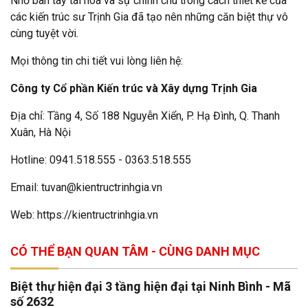
Nhờ bàn tay tài hoa và sự chỉnh chu trong cách thiết kế của
các kiến trúc sư Trịnh Gia đã tạo nên những căn biệt thự vô
cùng tuyệt vời.
Mọi thông tin chi tiết vui lòng liên hệ:
Công ty Cổ phần Kiến trúc và Xây dựng Trịnh Gia
Địa chỉ: Tầng 4, Số 188 Nguyễn Xiển, P. Hạ Đình, Q. Thanh
Xuân, Hà Nội
Hotline: 0941.518.555 - 0363.518.555
Email: tuvan@kientructrinhgia.vn
Web: https://kientructrinhgia.vn
CÓ THỂ BẠN QUAN TÂM - CÙNG DANH MỤC
Biệt thự hiện đại 3 tầng hiện đại tại Ninh Bình - Mã
số 2632