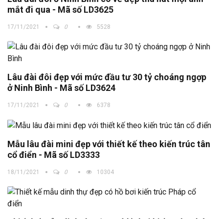
mắt đi qua - Mã số LD3625
17/11/2021
0
5528
Lâu đài đôi đẹp với mức đầu tư 30 tỷ choáng ngợp
ở Ninh Bình - Mã số LD3624
17/11/2021
0
6378
Mẫu lâu đài mini đẹp với thiết kế theo kiến trúc tân
cổ điển - Mã số LD3333
18/11/2021
0
10304