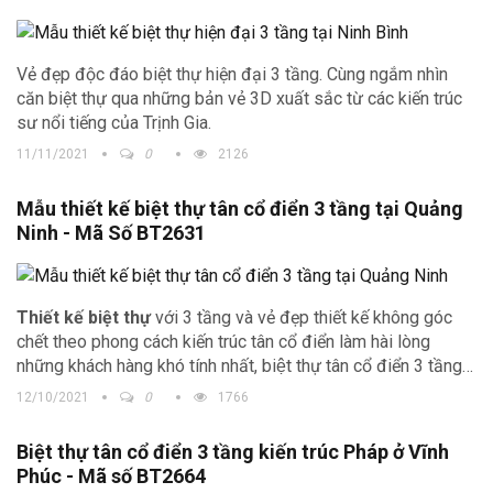
Vẻ đẹp độc đáo biệt thự hiện đại 3 tầng. Cùng ngắm nhìn
căn biệt thự qua những bản vẻ 3D xuất sắc từ các kiến trúc
sư nổi tiếng của Trịnh Gia.
11/11/2021
0
2126
Mẫu thiết kế biệt thự tân cổ điển 3 tầng tại Quảng
Ninh - Mã Số BT2631
Thiết kế biệt thự
với 3 tầng và vẻ đẹp thiết kế không góc
chết theo phong cách kiến trúc tân cổ điển làm hài lòng
những khách hàng khó tính nhất, biệt thự tân cổ điển 3 tầng
luôn là lựa chọn hàng đầu của mỗi chủ đầu tư.
12/10/2021
0
1766
Biệt thự tân cổ điển 3 tầng kiến trúc Pháp ở Vĩnh
Phúc - Mã số BT2664