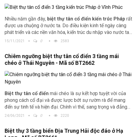
Nhiều năm gần đây,
biệt thự tân cổ điển kiến trúc Pháp
rất
được ưa chuộng ở nước ta. Do điều kiện kinh tế ngày càng
phát triển và các nền văn hóa, kiến trúc du nhập vào nước ta
ngày càng nhanh nên các chủ đầu tư mong muốn có được
15/11/2021
0
2583
những công trình độc lạ và ấn tượng.
Chiêm ngưỡng biệt thự tân cổ điển 3 tầng mái
chéo ở Thái Nguyên - Mã số BT2662
Biệt thự tân cổ điển
mái chéo là sự kết hợp tuyệt vời của
phong cách cổ đại và được lược bớt sự rườm rà để mang
đến sự tinh tế và hiện đại. Chính vì thế, sang trọng và đẳng
cấp là những gì mà bạn sẽ bắt gặp ở phong cách kiến trúc
24/06/2021
0
2220
này ngay khi nhìn thấy.
Biệt thự 3 tầng biển Địa Trung Hải độc đáo ở Hạ