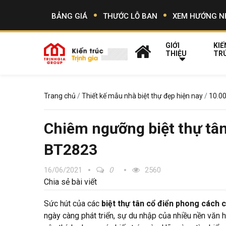
BẢNG GIÁ
THƯỚC LỖ BAN
XEM HƯỚNG N
GIỚI
KIẾ
THIỆU
TR
Trang chủ
Thiết kế mẫu nhà biệt thự đẹp hiện nay
10.00
Chiêm ngưỡng biệt thự tâ
BT2823
16/06/2021
0
2560
Chia sẻ bài viết
Sức hút của các
biệt thự tân cổ điển phong cách 
ngày càng phát triển, sự du nhập của nhiều nền văn h