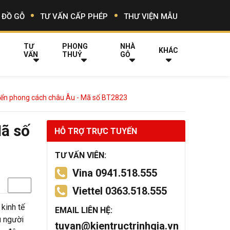
 ĐỒ GỖ
TƯ VẤN CẤP PHÉP
THƯ VIỆN MẪU
TƯ
PHONG
NHÀ
KHÁC
VẤN
THUỶ
GỖ
điển phong cách châu Âu - Mã số BT2823
Mã số
HỖ TRỢ TRỰC TUYẾN
TƯ VẤN VIÊN:
Vina 0941.518.555
Viettel 0363.518.555
kinh tế
EMAIL LIÊN HỆ:
u người
tuvan@kientructrinhgia.vn