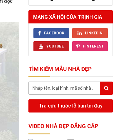
ểm độc
MẠNG XÃ HỘI CỦA TRỊNH GIA
FACEBOOK
LINKEDIN
YOUTUBE
PINTEREST
TÌM KIẾM MẪU NHÀ ĐẸP
Tra cứu thước lỗ ban tại đây
VIDEO NHÀ ĐẸP ĐẲNG CẤP