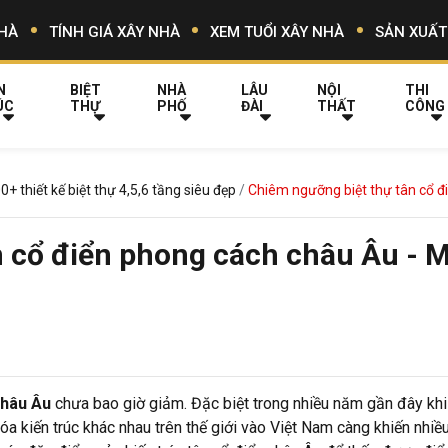
HÀ
TÍNH GIÁ XÂY NHÀ
XEM TUỔI XÂY NHÀ
SẢN XUẤT
N
BIỆT
NHÀ
LÂU
NỘI
THI
ÚC
THỰ
PHỐ
ĐÀI
THẤT
CÔNG
0+ thiết kế biệt thự 4,5,6 tầng siêu đẹp
Chiêm ngưỡng biệt thự tân cổ 
n cổ điển phong cách châu Âu - 
châu Âu
chưa bao giờ giảm. Đặc biệt trong nhiều năm gần đây khi 
óa kiến trúc khác nhau trên thế giới vào Việt Nam càng khiến nhiề