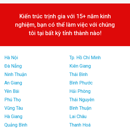
Kiến trúc trịnh gia với 15+ năm kinh
nghiệm, bạn có thể làm việc với chúng
tôi tại bất kỳ tỉnh thành nào!
Hà Nội
Tp. Hồ Chí Minh
Đà Nẵng
Kiên Giang
Ninh Thuận
Thái Bình
An Giang
Bình Phước
Yên Bái
Hải Phòng
Phú Thọ
Thái Nguyên
Vũng Tàu
Bình Thuận
Hà Giang
Lai Châu
Quảng Bình
Thanh Hoá