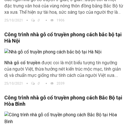
đặc trưng văn hoá của vùng nông thôn đồng bằng Bắc Bộ từ
xa xưa. Thể hiện sự tài hoa, sức sáng tạo của người thợ làm
nhà gỗ, gửi gắm những thông điệp về việc gìn giữ một nền
25/10/2021
0
1906
văn hóa cổ truyền Bắc Bộ, ngoài ra còn thể hiện được đẳng
cấp của gia chủ. Hãy cùng chiêm ngưỡng công trình
nhà gỗ
Công trình nhà gỗ cổ truyền phong cách bắc bộ tại
cổ truyền
tại Hải Dương
để hiểu về những giá trị của nền
Hà Nội
văn hóa kiến trúc cổ xưa.
Nhà gỗ cổ truyền
được coi là một biểu tượng tín ngưỡng
của người Việt, thừa hưởng nét kiến trúc mộc mạc, tính giản
dị và chuẩn mực giống như tính cách của người Việt xưa.
Ngày nay tuy những ngôi
nhà gỗ cổ truyền
đã có nhiều nét
25/10/2021
0
2039
đổi mới từ chất liệu cho tới kiểu dáng, nhưng nhìn chung các
ngôi nhà vẫn giữ được tinh hoa trong thiết kế nhà gỗ cổ của
Công trình nhà gỗ cổ truyền phong cách Bắc Bộ tại
người Việt từ xưa để lại. Để con cháu đời sau có thể tìm hiểu,
Hòa Bình
tự hào về ông cha và biết được sự phát triển của nền kiến
trúc xưa.