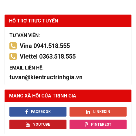
HỖ TRỢ TRỰC TUYẾN
TƯ VẤN VIÊN:
Vina 0941.518.555
Viettel 0363.518.555
EMAIL LIÊN HỆ:
tuvan@kientructrinhgia.vn
MẠNG XÃ HỘI CỦA TRỊNH GIA
FACEBOOK
LINKEDIN
YOUTUBE
PINTEREST