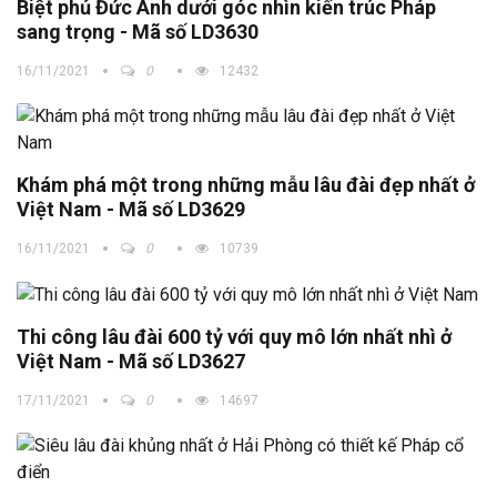
Biệt phủ Đức Anh dưới góc nhìn kiến trúc Pháp
sang trọng - Mã số LD3630
16/11/2021
0
12432
Khám phá một trong những mẫu lâu đài đẹp nhất ở
Việt Nam - Mã số LD3629
16/11/2021
0
10739
Thi công lâu đài 600 tỷ với quy mô lớn nhất nhì ở
Việt Nam - Mã số LD3627
17/11/2021
0
14697