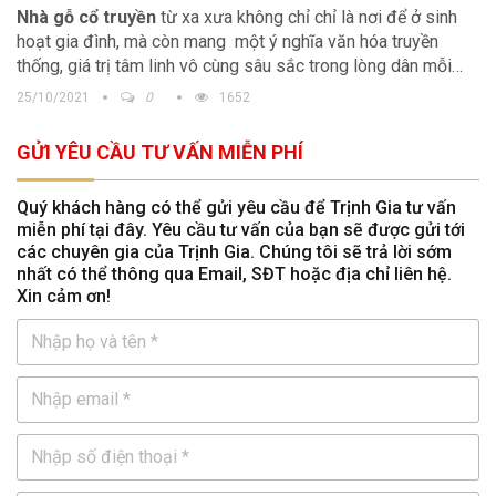
Nhà gỗ cổ truyền
từ xa xưa không chỉ chỉ là nơi để ở sinh
hoạt gia đình, mà còn mang một ý nghĩa văn hóa truyền
thống, giá trị tâm linh vô cùng sâu sắc trong lòng dân mỗi
người Việt. Khi xây dựng nhà thờ họ, mẫu nhà thờ gỗ 5 gian
25/10/2021
0
1652
thường được nhiều người chủ đầu lựa chọn. Bởi kiến trúc này
mang đậm giá trị truyền thống trong văn hóa Việt mà còn dễ
GỬI YÊU CẦU TƯ VẤN MIỄN PHÍ
dàng trong việc bài trí không gian, công năng sử dụng.
Quý khách hàng có thể gửi yêu cầu để Trịnh Gia tư vấn
miễn phí tại đây. Yêu cầu tư vấn của bạn sẽ được gửi tới
các chuyên gia của Trịnh Gia. Chúng tôi sẽ trả lời sớm
nhất có thể thông qua Email, SĐT hoặc địa chỉ liên hệ.
Xin cảm ơn!