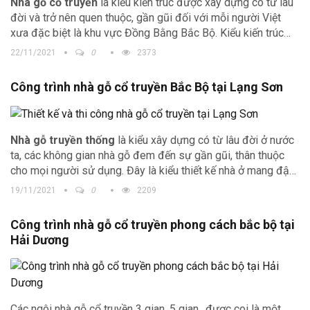
Nhà gỗ cổ truyền
là kiểu kiến trúc được xây dựng có từ lâu
đời và trở nên quen thuộc, gần gũi đối với mỗi người Việt
xưa đặc biệt là khu vực Đồng Bằng Bắc Bộ. Kiểu kiến trúc
này mang đậm bản sắc văn hóa của người Việt, nhắc nhở
22/11/2021
0
2373
con cháu luôn nhớ về nguồn gốc của mình. Chúng tôi xin giới
thiệu với quý vị một mẫu
nhà gỗ cổ truyền
với nhiều nét đẹp
Công trình nhà gỗ cổ truyền Bắc Bộ tại Lạng Sơn
độc đáo tại Phú Thọ.
Nhà gỗ truyền thống
là kiểu xây dựng có từ lâu đời ở nước
ta, các không gian nhà gỗ đem đến sự gần gũi, thân thuộc
cho mọi người sử dụng. Đây là kiểu thiết kế nhà ở mang đậm
bản sắc văn hóa của người Việt chúng ta. Chúng tôi sẽ giới
19/11/2021
0
2209
thiệu với bạn một vài mẫu nhà gỗ cổ truyền đẹp.
Công trình nhà gỗ cổ truyền phong cách bắc bộ tại
Hải Dương
Các ngôi nhà gỗ cổ truyền 3 gian, 5 gian…được coi là một