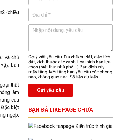
m2 (chiều
sư và chủ
Gợi ý viết yêu cầu: Địa chỉ khu đất, diện tích
đất, kích thước các cạnh. Loại hình bạn lựa
 vậy, bản
chọn (biệt thự, nhà phố …) Bạn định xây
mấy tầng. Mỗi tầng bạn yêu cầu các phòng
nào, không gian nào. Số tiền dự kiến ...
goại thất
Gửi yêu cầu
không làm
trưng của
 Đặc biệt
BẠN ĐÃ LIKE PAGE CHƯA
áng ngợp,