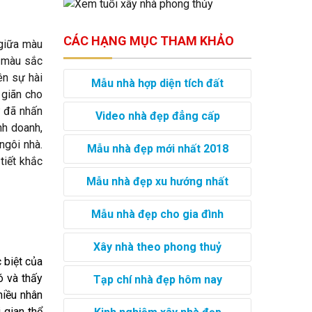
CÁC HẠNG MỤC THAM KHẢO
 giữa màu
i màu sắc
ên sự hài
Mẫu nhà hợp diện tích đất
 giãn cho
ư đã nhấn
Video nhà đẹp đẳng cấp
nh doanh,
ngôi nhà.
Mẫu nhà đẹp mới nhất 2018
tiết khắc
Mẫu nhà đẹp xu hướng nhất
Mẫu nhà đẹp cho gia đình
Xây nhà theo phong thuỷ
 biệt của
ó và thấy
Tạp chí nhà đẹp hôm nay
hiều nhân
 gian thể