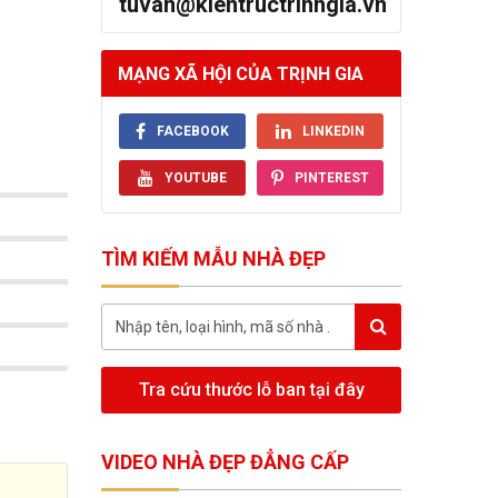
tuvan@kientructrinhgia.vn
MẠNG XÃ HỘI CỦA TRỊNH GIA
FACEBOOK
LINKEDIN
YOUTUBE
PINTEREST
TÌM KIẾM MẪU NHÀ ĐẸP
Tra cứu thước lỗ ban tại đây
VIDEO NHÀ ĐẸP ĐẲNG CẤP