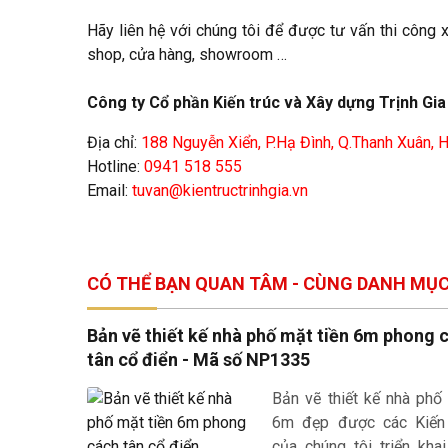
Hãy liên hệ với chúng tôi để được tư vấn thi công xây
shop, cửa hàng, showroom …
Công ty Cổ phần Kiến trúc và Xây dựng Trịnh Gia
Địa chỉ:
188 Nguyễn Xiển, P.Hạ Đình, Q.Thanh Xuân, 
Hotline:
0941 518 555
Email:
tuvan@kientructrinhgia.vn
CÓ THỂ BẠN QUAN TÂM - CÙNG DANH MỤ
Bản vẽ thiết kế nhà phố mặt tiền 6m phong 
tân cổ điển - Mã số NP1335
Bản vẽ thiết kế nhà phố
6m đẹp được các Kiến
của chúng tôi triển kha