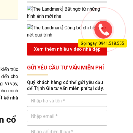
Gọi ngay: 0941.518.555
Xem thêm nhiều video nhà đẹp
GỬI YÊU CẦU TƯ VẤN MIỄN PHÍ
kiến trúc
g đến cho
Quý khách hàng có thể gửi yêu cầu
. Vì vậy,
để Trịnh Gia tư vấn miễn phí tại đây.
 cho mình
t kế nhà
n cổ