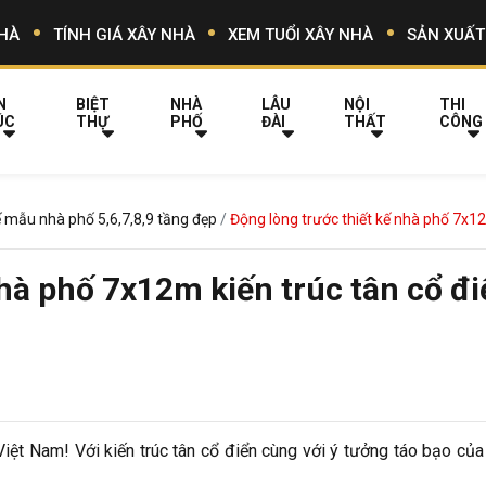
HÀ
TÍNH GIÁ XÂY NHÀ
XEM TUỔI XÂY NHÀ
SẢN XUẤT
N
BIỆT
NHÀ
LÂU
NỘI
THI
ÚC
THỰ
PHỐ
ĐÀI
THẤT
CÔNG
ế mẫu nhà phố 5,6,7,8,9 tầng đẹp
Động lòng trước thiết kế nhà phố 7x12
hà phố 7x12m kiến trúc tân cổ đi
ệt Nam! Với kiến trúc tân cổ điển cùng với ý tưởng táo bạo của 