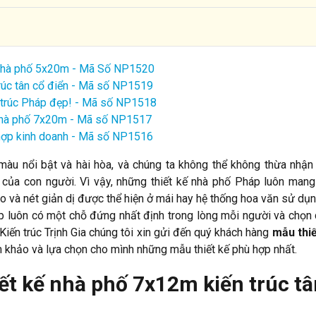
kế nhà phố 5x20m - Mã Số NP1520
trúc tân cổ điển - Mã số NP1519
n trúc Pháp đẹp! - Mã số NP1518
ế nhà phố 7x20m - Mã số NP1517
t hợp kinh doanh - Mã số NP1516
màu nổi bật và hài hòa, và chúng ta không thể không thừa nhận 
ếu của con người. Vì vậy, những thiết kế nhà phố Pháp luôn man
 và nét giản dị được thể hiện ở mái hay hệ thống hoa văn sử dụng
Pháp luôn có một chỗ đứng nhất định trong lòng mỗi người và chọn
 Kiến trúc Trịnh Gia chúng tôi xin gửi đến quý khách hàng
mẫu thiế
 khảo và lựa chọn cho mình những mẫu thiết kế phù hợp nhất.
iết kế nhà phố 7x12m kiến trúc tâ