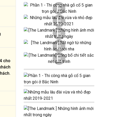
g
 4 cho
 khách
khách.