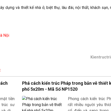
 dựng và thiết kế nhà ở, biệt thự, lâu đài, nội thất, khách sạn, 
Hà Nội
Kientructr
C
cách
Phá cách kiến trúc Pháp trong bản vẽ thiết 
phố 5x20m - Mã Số NP1520
 mặt tiền
Phong cách kiến trúc P
 trúc sư
rất nhiều người yêu thí
i và diễn
cổ điển và sang trọng.