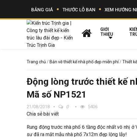
BẢNG GIÁ
THƯỚC LỖ BAN
XEM HƯỚNG N
GIỚI
KIẾ
THIỆU
TR
Trang chủ
Bản vẽ thiết kế nhà phố đẹp miễn phí
Thiết k
Động lòng trước thiết kế n
Mã số NP1521
21/08/2018
0
5406
Chia sẻ bài viết
Rung động trước nhà phố 6 tầng độc nhất vô nhị ở Vi
sư đã ra mắt mẫu nhà phố 7x12m đẹp lộng lẫy!