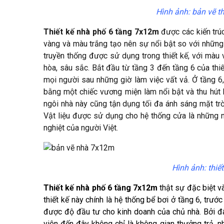
Hình ảnh: bản vẽ t
Thiết kế nhà phố 6 tầng 7x12m
được các kiến trúc
vàng và màu trắng tạo nên sự nổi bật so với những
truyền thống được sử dụng trong thiết kế, với màu 
hòa, sâu sắc. Bắt đầu từ tầng 3 đến tầng 6 của thiế
mọi người sau những giờ làm việc vất vả. Ở tầng 6, 
bằng một chiếc vương miện làm nổi bật và thu hút 
ngôi nhà này cũng tận dụng tối đa ánh sáng mặt trờ
Vật liệu được sử dụng cho hệ thống cửa là những 
nghiệt của người Việt.
Hình ảnh: thi
Thiết kế nhà phố 6 tầng 7x12m
thật sự đặc biệt v
thiết kế này chính là hệ thống bể bơi ở tầng 6, trướ
được độ đầu tư cho kinh doanh của chủ nhà. Bởi đâ
viên đến đây không chỉ là không gian thưởng trả, n