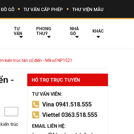
 ĐỒ GỖ
TƯ VẤN CẤP PHÉP
THƯ VIỆN MẪU
TƯ
PHONG
NHÀ
KHÁC
VẤN
THUỶ
GỖ
m kiến trúc tân cổ điển - Mã số NP1521
ển -
HỖ TRỢ TRỰC TUYẾN
TƯ VẤN VIÊN:
Vina 0941.518.555
Viettel 0363.518.555
kiến trúc
EMAIL LIÊN HỆ: