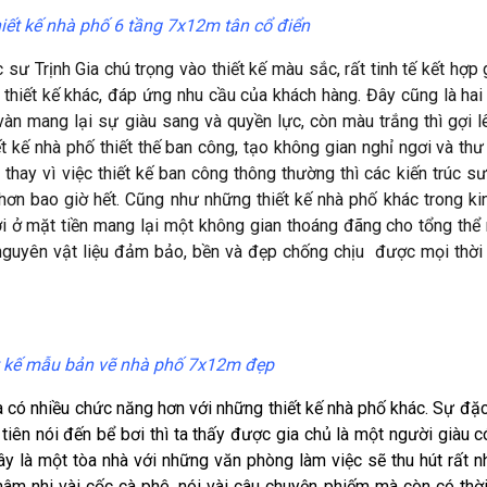
hiết kế nhà phố 6 tầng 7x12m tân cổ điển
 sư Trịnh Gia chú trọng vào thiết kế màu sắc, rất tinh tế kết hợp
 thiết kế khác, đáp ứng nhu cầu của khách hàng. Đây cũng là ha
vàn mang lại sự giàu sang và quyền lực, còn màu trắng thì gợi l
t kế nhà phố thiết thế ban công, tạo không gian nghỉ ngơi và thư
thay vì việc thiết kế ban công thông thường thì các kiến trúc s
hơn bao giờ hết. Cũng như những thiết kế nhà phố khác trong ki
i ở mặt tiền mang lại một không gian thoáng đãng cho tổng thể 
nguyên vật liệu đảm bảo, bền và đẹp chống chịu được mọi thời 
ết kế mẫu bản vẽ nhà phố 7x12m đẹp
à có nhiều chức năng hơn với những thiết kế nhà phố khác. Sự đặc
c tiên nói đến bể bơi thì ta thấy được gia chủ là một người giàu c
y là một tòa nhà với những văn phòng làm việc sẽ thu hút rất n
hâm nhi vài cốc cà phê, nói vài câu chuyện phiếm mà còn có thời