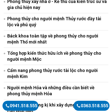
Phong thuỷ xây nhà ở - Kẻ thù của kiến trúc sư và
gia chủ hiện nay
Phong thủy cho người mệnh Thủy rước đầy tài
lộc và phú quý
Báck khoa toàn tập về phong thủy cho người
mệnh Thổ mới nhất
Tổng hợp kiến thức hữu ích về phong thủy cho
người mệnh Mộc
Cẩm nang phong thủy rước tài lộc cho người
mệnh Kim
Người mệnh Hỏa và những điều cần biết về
phong thủy mệnh Hỏa
Những điều kiêng kị khi xây dựng nhà mới bạn
0941.518.555
0363.518.555
cần phải biết