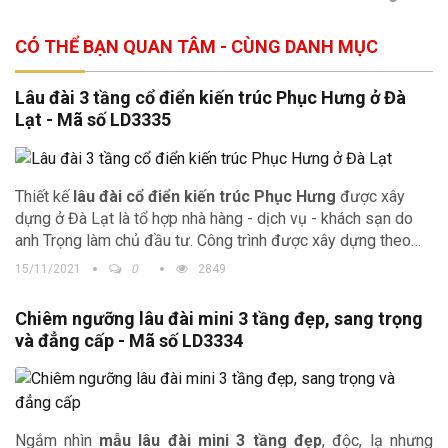
CÓ THỂ BẠN QUAN TÂM - CÙNG DANH MỤC
Lâu đài 3 tầng cổ điển kiến trúc Phục Hưng ở Đà
Lạt - Mã số LD3335
Thiết kế
lâu đài cổ điển kiến trúc Phục Hưng
được xây
dựng ở Đà Lạt là tổ hợp nhà hàng - dịch vụ - khách sạn do
anh Trọng làm chủ đầu tư. Công trình được xây dựng theo
phong cách cổ điển nên mang vẻ đẹp nguy nga, đồ sộ và vô
15/11/2021
0
2849
cùng ấn tượng.
Chiêm ngưỡng lâu đài mini 3 tầng đẹp, sang trọng
và đẳng cấp - Mã số LD3334
Ngắm nhìn
mẫu lâu đài mini 3 tầng đẹp
, độc, lạ nhưng