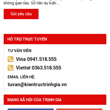
không gian nào. Số tiền dự kiến ...
Gửi yêu cầu
HỖ TRỢ TRỰC TUYẾN
TƯ VẤN VIÊN:
Vina 0941.518.555
Viettel 0363.518.555
EMAIL LIÊN HỆ:
tuvan@kientructrinhgia.vn
MẠNG XÃ HỘI CỦA TRỊNH GIA