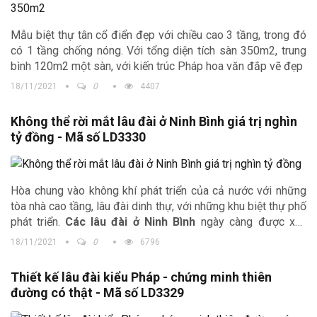
Mẫu biệt thự tân cổ điển đẹp với chiều cao 3 tầng, trong đó
có 1 tầng chống nóng. Với tổng diện tích sàn 350m2, trung
bình 120m2 một sàn, với kiến trúc Pháp hoa văn đắp vẽ đẹp
18/11/2021
0
4407
Không thể rời mắt lâu đài ở Ninh Bình giá trị nghìn
tỷ đồng - Mã số LD3330
Hòa chung vào không khí phát triển của cả nước với những
tòa nhà cao tầng, lâu đài dinh thự, với những khu biệt thự phố
phát triển.
Các lâu đài ở Ninh Bình
ngày càng được xây
dựng nhiều. Với sự sở hữu của nhiều đại gia khác nhau, việc
18/11/2021
0
6796
xây dựng những lâu đài với giá trị lên đến nghìn tỷ. Những
mẫu thiết kế lộng lẫy xa hoa như những cung điện của vua
Thiết kế lâu đài kiểu Pháp - chứng minh thiên
chúa cũng như thời gian, kinh phí, trí lực thiết kế nên những
đường có thật - Mã số LD3329
lâu đài đẹp nhất Việt Nam tại Ninh Bình.