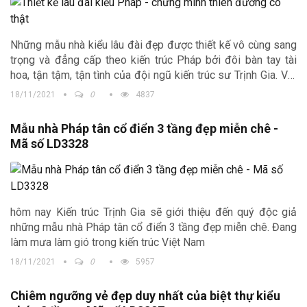
Những mẫu nhà kiểu lâu đài đẹp được thiết kế vô cùng sang
trọng và đẳng cấp theo kiến trúc Pháp bởi đôi bàn tay tài
hoa, tận tậm, tận tình của đội ngũ kiến trúc sư Trịnh Gia. Với
mong muốn của chúng tôi luôn kiến tạo những
mẫu thiết kế
18/11/2021
0
4837
lâu đài kiểu Pháp
sang trọng, đẳng cấp, thể hiện địa vị xã
hội của gia chủ với một không gian sống hoàn hảo nhất.
Mẫu nhà Pháp tân cổ điển 3 tầng đẹp miễn chê -
Mã số LD3328
hôm nay Kiến trúc Trịnh Gia sẽ giới thiệu đến quý độc giả
những mẫu nhà Pháp tân cổ điển 3 tầng đẹp miễn chê. Đang
làm mưa làm gió trong kiến trúc Việt Nam
18/11/2021
0
5957
Chiêm ngưỡng vẻ đẹp duy nhất của biệt thự kiểu