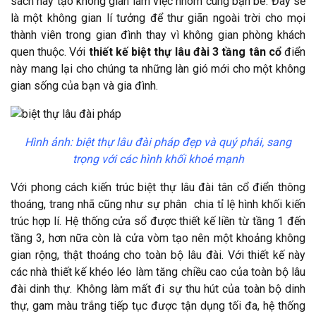
sách hay tạo không gian làm việc nhóm cùng bạn bè. Đây sẽ
là một không gian lí tưởng để thư giãn ngoài trời cho mọi
thành viên trong gian đình thay vì không gian phòng khách
quen thuộc. Với
thiết kế biệt thự lâu đài 3 tầng tân cổ
điển
này mang lại cho chúng ta những làn gió mới cho một không
gian sống của bạn và gia đình.
Hình ảnh: biệt thự lâu đài pháp đẹp và quý phái, sang
trọng với các hình khối khoẻ mạnh
Với phong cách kiến trúc biệt thự lâu đài tân cổ điển thông
thoáng, trang nhã cũng như sự phân chia tỉ lệ hình khối kiến
trúc hợp lí. Hệ thống cửa sổ được thiết kế liền từ tầng 1 đến
tầng 3, hơn nữa còn là cửa vòm tạo nên một khoảng không
gian rộng, thật thoáng cho toàn bộ lâu đài. Với thiết kế này
các nhà thiết kế khéo léo làm tăng chiều cao của toàn bộ lâu
đài dinh thự. Không làm mất đi sự thu hút của toàn bộ dinh
thự, gam màu trắng tiếp tục được tận dụng tối đa, hệ thống