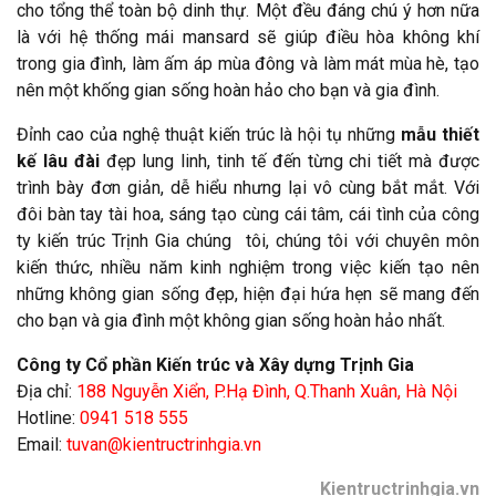
cho tổng thể toàn bộ dinh thự. Một đều đáng chú ý hơn nữa
là với hệ thống mái mansard sẽ giúp điều hòa không khí
trong gia đình, làm ấm áp mùa đông và làm mát mùa hè, tạo
nên một khống gian sống hoàn hảo cho bạn và gia đình.
Đỉnh cao của nghệ thuật kiến trúc là hội tụ những
mẫu thiết
kế lâu đài
đẹp lung linh, tinh tế đến từng chi tiết mà được
trình bày đơn giản, dễ hiểu nhưng lại vô cùng bắt mắt. Với
đôi bàn tay tài hoa, sáng tạo cùng cái tâm, cái tình của công
ty kiến trúc Trịnh Gia chúng tôi, chúng tôi với chuyên môn
kiến thức, nhiều năm kinh nghiệm trong việc kiến tạo nên
những không gian sống đẹp, hiện đại hứa hẹn sẽ mang đến
cho bạn và gia đình một không gian sống hoàn hảo nhất.
Công ty Cổ phần Kiến trúc và Xây dựng Trịnh Gia
Địa chỉ:
188 Nguyễn Xiển, P.Hạ Đình, Q.Thanh Xuân, Hà Nội
Hotline:
0941 518 555
Email:
tuvan@kientructrinhgia.vn
Kientructrinhgia.vn