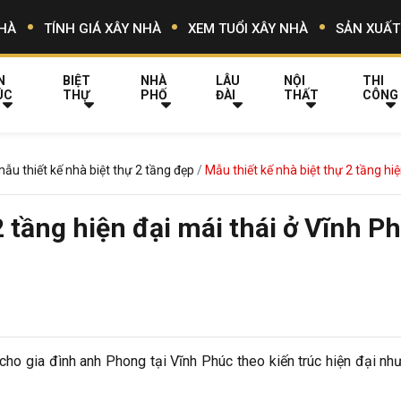
HÀ
TÍNH GIÁ XÂY NHÀ
XEM TUỔI XÂY NHÀ
SẢN XUẤT
N
BIỆT
NHÀ
LÂU
NỘI
THI
ÚC
THỰ
PHỐ
ĐÀI
THẤT
CÔNG
ẫu thiết kế nhà biệt thự 2 tầng đẹp
Mẫu thiết kế nhà biệt thự 2 tầng h
2 tầng hiện đại mái thái ở Vĩnh P
 cho gia đình anh Phong tại Vĩnh Phúc theo kiến trúc hiện đại n