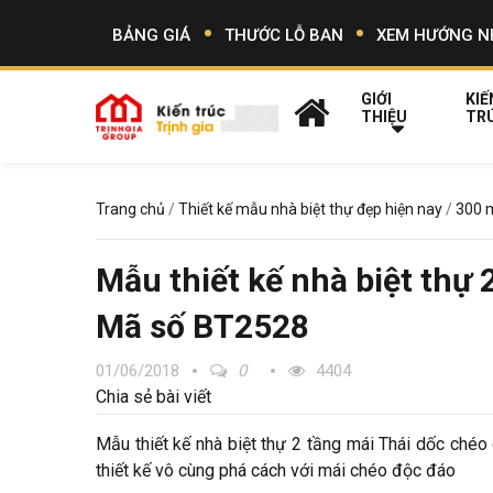
BẢNG GIÁ
THƯỚC LỖ BAN
XEM HƯỚNG N
GIỚI
KIẾ
THIỆU
TR
Trang chủ
Thiết kế mẫu nhà biệt thự đẹp hiện nay
300 m
Mẫu thiết kế nhà biệt thự 
Mã số BT2528
01/06/2018
0
4404
Chia sẻ bài viết
Mẫu thiết kế nhà biệt thự 2 tầng mái Thái dốc chéo
thiết kế vô cùng phá cách với mái chéo độc đáo