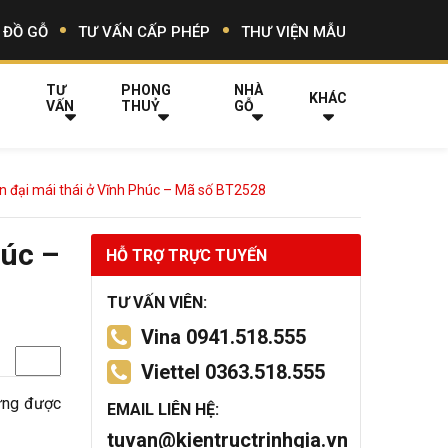
 ĐỒ GỖ
TƯ VẤN CẤP PHÉP
THƯ VIỆN MẪU
TƯ
PHONG
NHÀ
KHÁC
VẤN
THUỶ
GỖ
iện đại mái thái ở Vĩnh Phúc – Mã số BT2528
húc –
HỖ TRỢ TRỰC TUYẾN
TƯ VẤN VIÊN:
Vina 0941.518.555
Viettel 0363.518.555
hưng được
EMAIL LIÊN HỆ:
tuvan@kientructrinhgia.vn