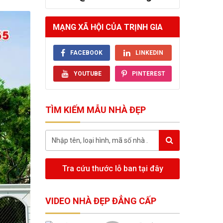
MẠNG XÃ HỘI CỦA TRỊNH GIA
FACEBOOK
LINKEDIN
YOUTUBE
PINTEREST
TÌM KIẾM MẪU NHÀ ĐẸP
Tra cứu thước lỗ ban tại đây
VIDEO NHÀ ĐẸP ĐẲNG CẤP