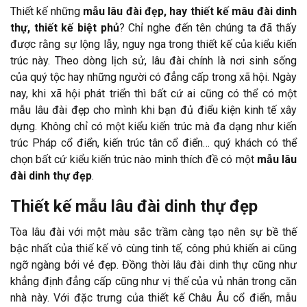
Thiết kế những
mẫu lâu đài đẹp, hay thiết kế mâu đài dinh
thự, thiết kế biệt phủ
? Chỉ nghe đến tên chúng ta đã thấy
được rằng sự lộng lẫy, nguy nga trong thiết kế của kiểu kiến
trúc này. Theo dòng lịch sử, lâu đài chính là nơi sinh sống
của quý tộc hay những người có đẳng cấp trong xã hội. Ngày
nay, khi xã hội phát triển thì bất cứ ai cũng có thể có một
mẫu lâu đài đẹp cho mình khi bạn đủ điểu kiện kinh tế xây
dựng. Không chỉ có một kiểu kiến trúc mà đa dạng như kiến
trúc Pháp cổ điển, kiến trúc tân cổ điển… quý khách có thể
chọn bất cứ kiểu kiến trúc nào mình thích đề có một
mẫu lâu
đài dinh thự đẹp
.
Thiết kế mẫu lâu đài dinh thự đẹp
Tòa lâu đài với một màu sắc trầm càng tạo nên sự bề thế
bậc nhất của thiế kế vô cùng tinh tế, công phú khiến ai cũng
ngỡ ngàng bởi vẻ đẹp. Đồng thời lâu đài dinh thự cũng như
khẳng định đẳng cấp cũng như vị thế của vủ nhân trong căn
nhà này. Với đặc trưng của thiết kế Châu Âu cổ điển, mẫu