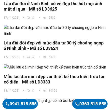
Lâu đài đôi ở Ninh Bình có vẻ đẹp thu hút mọi ánh
mắt đi qua - Mã số LD3625
17/11/2021
0
5530
Lâu đài đôi đẹp với mức đầu tư 30 tỷ choáng ngợp
ở Ninh Bình - Mã số LD3624
17/11/2021
0
6378
Mẫu lâu đài mini đẹp với thiết kế theo kiến trúc tân
cổ điển - Mã số LD3333
18/11/2021
0
10306
0941.518.555
0363.518.555