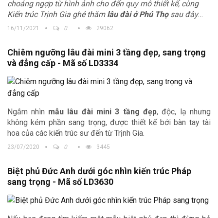
choáng ngợp từ hình ảnh cho đến quy mô thiết kế, cùng
Kiến trúc Trịnh Gia ghé thăm
lâu đài ở Phú Thọ
sau đây
chắc chắn sẽ khiến bạn cảm thấy mãn nhãn. Quy tụ tâm
16/11/2021
0
29062
huyết của đội ngũ Kiến trúc sư Trịnh Gia, lâu đài 3 tầng với
tầng mái và đỉnh chóp sừng sững đứng giữa không gian
Chiêm ngưỡng lâu đài mini 3 tầng đẹp, sang trọng
núi non rộng lớn, càng trở nên hùng vĩ và nổi bật hơn cả.
và đẳng cấp - Mã số LD3334
Ngắm nhìn
mẫu lâu đài mini 3 tầng đẹp
, độc, lạ nhưng
không kém phần sang trọng, được thiết kế bởi bàn tay tài
hoa của các kiến trúc sư đến từ Trịnh Gia.
23/07/2020
0
3445
Biệt phủ Đức Anh dưới góc nhìn kiến trúc Pháp
sang trọng - Mã số LD3630