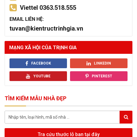
Viettel 0363.518.555
EMAIL LIÊN HỆ:
tuvan@kientructrinhgia.vn
MẠNG XÃ HỘI CỦA TRỊNH GIA
FACEBOOK
LINKEDIN
YOUTUBE
PINTEREST
TÌM KIẾM MẪU NHÀ ĐẸP
Tra cứu thước lỗ ban tại đây