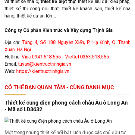
và thiết kế nhà ở,
thiết kế biệt thự
, thiêt kế lâu đài kiểu pháp,
thiết kế thi công nội thất, thiết kế khách sạn, thiết kế nhà
hàng, thiết kế dự án lớn ...
Công ty Cổ phần Kiến trúc và Xây dựng Trịnh Gia
Địa chỉ:
Tầng 4, Số 188 Nguyễn Xiển, P. Hạ Đình, Q. Thanh
Xuân, Hà Nội
Hotline:
Vina 0941.518.555 - Viettel 0363.518.555
Email:
tuvan@kientructrinhgia.vn
Web:
https://kientructrinhgia.vn
CÓ THỂ BẠN QUAN TÂM - CÙNG DANH MỤC
Thiết kế cung điện phong cách châu Âu ở Long An
- Mã số LD3632
Một trong những thiết kế nổi bật luôn được các chủ đầu tư