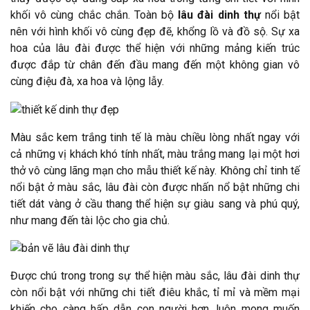
khối vô cùng chắc chắn. Toàn bộ
lâu đài dinh thự
nổi bật
nên với hình khối vô cùng đẹp đẽ, khổng lồ và đồ sộ. Sự xa
hoa của lâu đài được thể hiện với những mảng kiến trúc
được đắp từ chân đến đầu mang đến một không gian vô
cùng điệu đà, xa hoa và lộng lẫy.
Màu sắc kem trắng tinh tế là màu chiều lòng nhất ngay với
cả những vị khách khó tính nhất, màu trắng mang lại một hơi
thở vô cùng lãng mạn cho mẫu thiết kế này. Không chỉ tinh tế
nổi bật ở màu sắc, lâu đài còn được nhấn nổ bật những chi
tiết dát vàng ở cầu thang thể hiện sự giàu sang và phú quý,
như mang đến tài lộc cho gia chủ.
Được chú trong trong sự thể hiện màu sắc, lâu đài dinh thự
còn nổi bật với những chi tiết điêu khắc, tỉ mỉ và mềm mại
khiến cho càng hấp dẫn con người hơn, luôn mong muốn