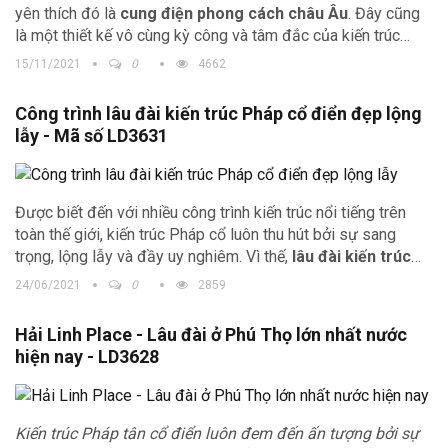
yên thích đó là
cung điện phong cách châu Âu
. Đây cũng
là một thiết kế vô cùng kỳ công và tâm đắc của kiến trúc
Trịnh Gia. Vậy hãy xem
thiết kế lâu đài
này có gì ấn tượng
15/11/2021
0
4662
nhé.
Công trình lâu đài kiến trúc Pháp cổ điển đẹp lộng
lẫy - Mã số LD3631
Được biết đến với nhiều công trình kiến trúc nổi tiếng trên
toàn thế giới, kiến trúc Pháp cổ luôn thu hút bởi sự sang
trọng, lộng lẫy và đầy uy nghiêm. Vì thế,
lâu đài kiến trúc
Pháp cổ điển
được nhiều chủ đầu tư lựa chọn để xây dựng
24/06/2021
0
2859
các công trình nhà hàng, khách sạn.
Hải Linh Place - Lâu đài ở Phú Thọ lớn nhất nước
hiện nay - LD3628
Kiến trúc Pháp tân cổ điển luôn đem đến ấn tượng bởi sự