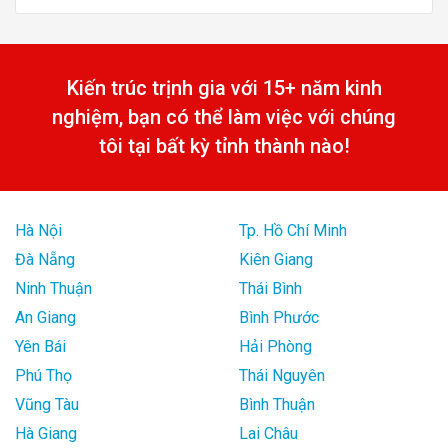
Kiến trúc trịnh gia với 15+ năm kinh
nghiệm, bạn có thể làm việc với chúng
tôi tại bất kỳ tỉnh thành nào!
Hà Nội
Tp. Hồ Chí Minh
Đà Nẵng
Kiên Giang
Ninh Thuận
Thái Bình
An Giang
Bình Phước
Yên Bái
Hải Phòng
Phú Thọ
Thái Nguyên
Vũng Tàu
Bình Thuận
Hà Giang
Lai Châu