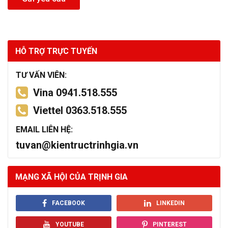
HỖ TRỢ TRỰC TUYẾN
TƯ VẤN VIÊN:
Vina 0941.518.555
Viettel 0363.518.555
EMAIL LIÊN HỆ:
tuvan@kientructrinhgia.vn
MẠNG XÃ HỘI CỦA TRỊNH GIA
FACEBOOK
LINKEDIN
YOUTUBE
PINTEREST