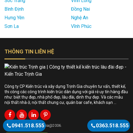
Sóc Trăng
Vĩnh Long
Bình Định
Đồng Nai
Hưng Yên
Nghệ An
Sơn La
Vĩnh Phúc
THÔNG TIN LIÊN HỆ
Công ty CP Kiến trúc và xây dựng Trịnh Gia chuyên tư vấn, thiết kế,
thi công các công trình kiến trúc dân dụng với giá rẻ uy tín hàng đầu
như: biệt thự đẹp, nhà phố đẹp, lâu đài, dinh thự đẹp. Và các mẫu
nội thất nhà ở, nội thất chung cư, quán bar cafe, khách sạn …
0941.518.555
0363.518.555
Bản quyền KientrucTrinhGia@2006.