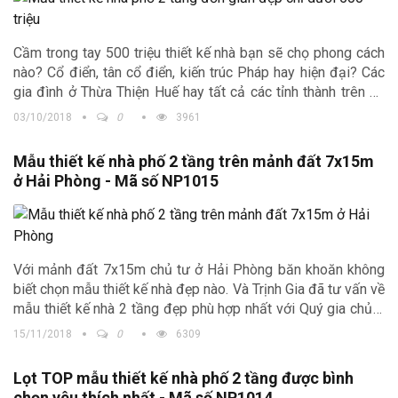
Cầm trong tay 500 triệu thiết kế nhà bạn sẽ chọ phong cách
nào? Cổ điển, tân cổ điển, kiến trúc Pháp hay hiện đại? Các
gia đình ở Thừa Thiện Huế hay tất cả các tỉnh thành trên cả
nước cùng đón xem ngay mẫu nhà đẹp sau để thêm sự lựa
03/10/2018
0
3961
nhé!
Mẫu thiết kế nhà phố 2 tầng trên mảnh đất 7x15m
ở Hải Phòng - Mã số NP1015
Với mảnh đất 7x15m chủ tư ở Hải Phòng băn khoăn không
biết chọn mẫu thiết kế nhà đẹp nào. Và Trịnh Gia đã tư vấn về
mẫu thiết kế nhà 2 tầng đẹp phù hợp nhất với Quý gia chủ ở
tỉnh Hải Phòng!
15/11/2018
0
6309
Lọt TOP mẫu thiết kế nhà phố 2 tầng được bình
chọn yêu thích nhất - Mã số NP1014