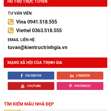
HỖ TRỢ TRỰC TUYẾN
TƯ VẤN VIÊN:
Vina 0941.518.555
Viettel 0363.518.555
EMAIL LIÊN HỆ:
tuvan@kientructrinhgia.vn
MẠNG XÃ HỘI CỦA TRỊNH GIA
FACEBOOK
LINKEDIN
YOUTUBE
PINTEREST
TÌM KIẾM MẪU NHÀ ĐẸP