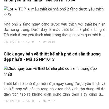
Nhà phố 2 tầng ngày càng được yêu thích với thiết kế hiện
đại sang trọng. Dưới đây là mẫu thiết kế nhà phố 2 tầng ở
Trà Vinh được yêu thích nhất trong thời gian vừa qua mời bạn
tham khảo
03/10/2018
0
2616
Click ngay bản vẽ thiết kế nhà phố có sân thượng
đẹp nhất! - Mã số NP1013
Thiết kế nhà phố đẹp hiện đại ngày càng được yêu thích và
khi kết hợp với sân thượng có vườn nhỏ xinh tận dụng tối đa
diện tích tạo ra không gian sống xinh đẹp! Hãy cùng đón
xem ngay mẫu nhà phố 2 tầng đẹp ở Quảng Nam phía dưới
03/10/2018
0
2587
cùng chúng tôi nhé!