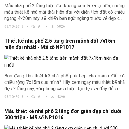
Mẫu nhà phố 2 tầng hiện đại không còn là xa lạ nữa, nhưng
mẫu thiết kế nhà mái thái hiện đại với diện tích đất có chiều
ngang 4x20m này sẽ khiến bạn ngỡ ngàng trước vẻ đẹp của
nó đấy! Cùng ngắm nhìn mẫu nhà phố 2 tầng mái hiện đại ở
03/10/2018
0
5826
Quảng Bình.
Thiết kế nhà phố 2,5 tầng trên mảnh đất 7x15m
hiện đại nhất! - Mã số NP1017
Bạn đang tìm thiết kế nhà phố phù hợp cho mảnh đất có
chiều rộng 7x15m của mình? Hãy xem ngay mẫu thiết kế nhà
đẹp 2 tầng này, với phong cách hiện đại đẹp và đầy đủ công
năng này nhé!
03/10/2018
0
4390
Mẫu thiết kế nhà phố 2 tầng đơn giản đẹp chỉ dưới
500 triệu - Mã số NP1016