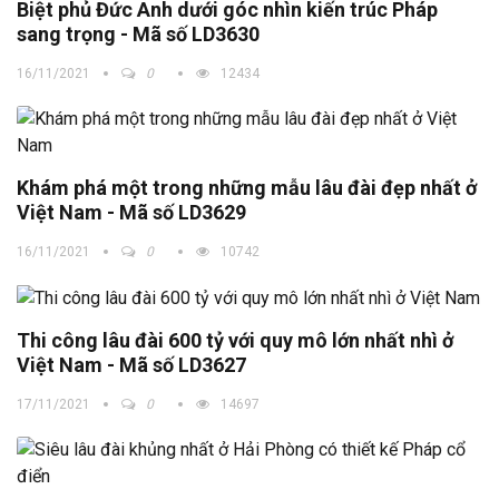
Biệt phủ Đức Anh dưới góc nhìn kiến trúc Pháp
sang trọng - Mã số LD3630
16/11/2021
0
12434
Khám phá một trong những mẫu lâu đài đẹp nhất ở
Việt Nam - Mã số LD3629
16/11/2021
0
10742
Thi công lâu đài 600 tỷ với quy mô lớn nhất nhì ở
Việt Nam - Mã số LD3627
17/11/2021
0
14697