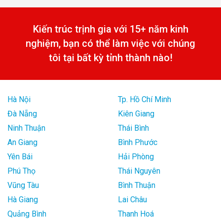
Kiến trúc trịnh gia với 15+ năm kinh
nghiệm, bạn có thể làm việc với chúng
tôi tại bất kỳ tỉnh thành nào!
Hà Nội
Tp. Hồ Chí Minh
Đà Nẵng
Kiên Giang
Ninh Thuận
Thái Bình
An Giang
Bình Phước
Yên Bái
Hải Phòng
Phú Thọ
Thái Nguyên
Vũng Tàu
Bình Thuận
Hà Giang
Lai Châu
Quảng Bình
Thanh Hoá