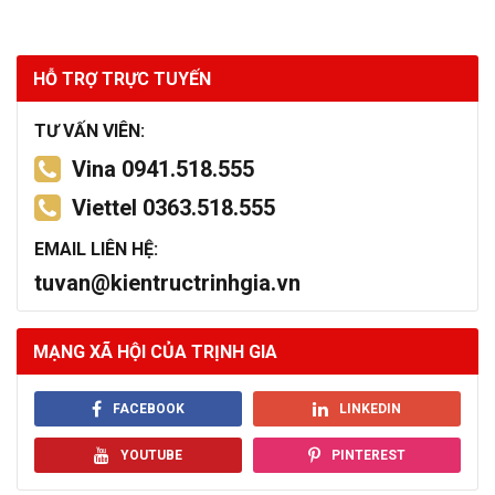
HỖ TRỢ TRỰC TUYẾN
TƯ VẤN VIÊN:
Vina 0941.518.555
Viettel 0363.518.555
EMAIL LIÊN HỆ:
tuvan@kientructrinhgia.vn
MẠNG XÃ HỘI CỦA TRỊNH GIA
FACEBOOK
LINKEDIN
YOUTUBE
PINTEREST