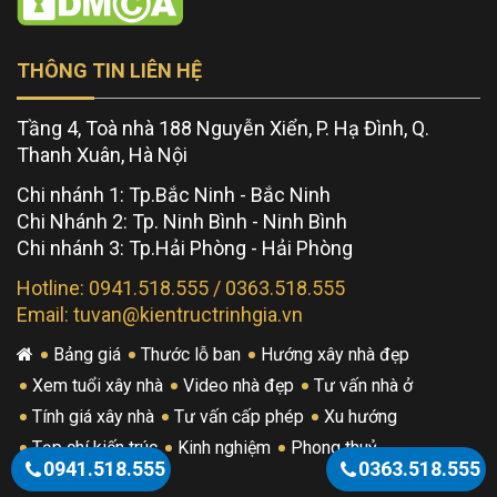
THÔNG TIN LIÊN HỆ
Tầng 4, Toà nhà 188 Nguyễn Xiển, P. Hạ Đình, Q.
Thanh Xuân, Hà Nội
Chi nhánh 1: Tp.Bắc Ninh - Bắc Ninh
Chi Nhánh 2: Tp. Ninh Bình - Ninh Bình
Chi nhánh 3: Tp.Hải Phòng - Hải Phòng
Hotline: 0941.518.555 / 0363.518.555
Email: tuvan@kientructrinhgia.vn
Bảng giá
Thước lỗ ban
Hướng xây nhà đẹp
Xem tuổi xây nhà
Video nhà đẹp
Tư vấn nhà ở
Tính giá xây nhà
Tư vấn cấp phép
Xu hướng
Tạp chí kiến trúc
Kinh nghiệm
Phong thuỷ
0941.518.555
0363.518.555