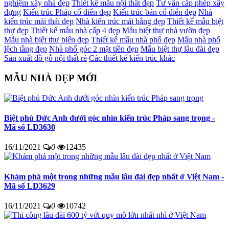
nghiệm xây nhà đẹp
Thiết kế mẫu nội thất đẹp
Tư vấn cấp phép xây
dựng
Kiến trúc Pháp cổ điển đẹp
Kiến trúc bán cổ điển đẹp
Nhà
kiến trúc mái thái đẹp
Nhà kiến trúc mái bằng đẹp
Thiết kế mẫu biệt
thự đẹp
Thiết kế mẫu nhà cấp 4 đẹp
Mẫu biệt thự nhà vườn đẹp
Mẫu nhà biệt thự biển đẹp
Thiết kế mẫu nhà phố đẹp
Mẫu nhà phố
lệch tầng đẹp
Nhà phố góc 2 mặt tiền đẹp
Mẫu biệt thự lâu đài đẹp
Sản xuất đồ gỗ nội thất rẻ
Các thiết kế kiến trúc khác
MẪU NHÀ ĐẸP MỚI
Biệt phủ Đức Anh dưới góc nhìn kiến trúc Pháp sang trọng -
Mã số LD3630
16/11/2021
0
12435
Khám phá một trong những mẫu lâu đài đẹp nhất ở Việt Nam -
Mã số LD3629
16/11/2021
0
10742