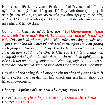
Không có nhiều không gian diện tích như những ngôi nhà ở quê,
ngôi nhà của quý khách hàng anh Đỗ Duy Anh được tận dụng tối
đa diện tích, xây dựng nơi đỗ xe của gia đình ngay tại trước cửa,
nhưng được thiết kế nhỏ gọn, không làm mất đi tính thẩm mĩ của
mẫu nhà phố tân cổ điển.
Có một nhà kiến trúc sư đã từng nói:
“Tôi không muốn những
công trình (có vẻ như) thú vị. Tôi muốn một công trình thực sự
tốt”.
Đó chính là phương châm kiến trúc của công ty kiến trúc
Trịnh Gia chúng tôi.
Thiết kế nhà phố chiều rộng 7m kiến phong
cách pháp cổ điển
cũng như vậy
.
Với đôi bàn tay tài hoa, sáng tạo
cùng cái tâm, cái tình của công ty kiến trúc Trịnh Gia chúng tôi,
chúng tôi với chuyên môn kiến thức, nhiều năm kinh nghiệm trong
việc kiến tạo nên những không gian sống đẹp, hiện đại hứa hẹn sẽ
mang đến cho bạn và gia đình một không gian sống hoàn hảo nhất.
Hãy liên hệ với chúng tôi để được tư vấn thi công xây dựng và thiết
kế nhà ở, biệt thự, lâu đài, nội thất, khách sạn, nhà hàng, shop, cửa
hàng, showroom …
Công ty Cổ phần Kiến trúc và Xây dựng Trịnh Gia
Địa chỉ:
188 Nguyễn Xiển, P.Hạ Đình, Q.Thanh Xuân, Hà Nội
Hotline:
0941 518 555