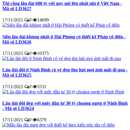
Thi công lâu đài 600 tỷ với quy mô lớn nhất nhì ở Việt Nam -
Mã số LD3627
17/11/2021
0
14699
Siêu lâu đài khủng nhất ở Hải Phòng có thiết kế Pháp cổ điển -
Mã số LD3626
17/11/2021
0
10375
Lâu đài đôi ở Ninh Bình có vẻ đẹp thu hút mọi ánh mắt đi qua -
Mã số LD3625
17/11/2021
0
5531
Lâu đài đôi đẹp với mức đầu tư 30 tỷ choáng ngợp ở Ninh Bình
- Mã số LD3624
17/11/2021
0
6379