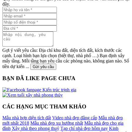
đây.
Gợi ý viết yêu cầu: Địa chỉ khu đất, diện tích đất, kích thước các
cạnh. Loại hình bạn lựa chọn (biệt thự, nhà phố …) Bạn định xây
mấy tầng. Mỗi tầng bạn yêu cầu các phòng nào, không gian nào. Số
tiền dự kiến ...
Gửi yêu cầu
BẠN ĐÃ LIKE PAGE CHƯA
CÁC HẠNG MỤC THAM KHẢO
Mẫu nhà hợp diện tích đất
Video nhà đẹp đẳng cấp
Mẫu nhà đẹp
mới nhất 2018
Mẫu nhà đẹp xu hướng nhất
Mẫu nhà đẹp cho gia
đình
Xây nhà theo phong thuỷ
Tạp chí nhà đẹp hôm nay
Kinh