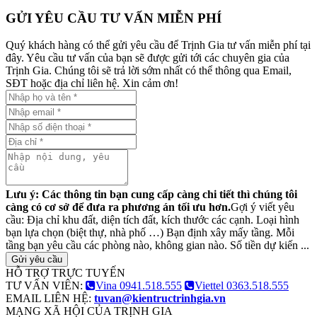
GỬI YÊU CẦU TƯ VẤN MIỄN PHÍ
Quý khách hàng có thể gửi yêu cầu để Trịnh Gia tư vấn miễn phí tại
đây. Yêu cầu tư vấn của bạn sẽ được gửi tới các chuyên gia của
Trịnh Gia. Chúng tôi sẽ trả lời sớm nhất có thể thông qua Email,
SĐT hoặc địa chỉ liên hệ. Xin cảm ơn!
Lưu ý: Các thông tin bạn cung cấp càng chi tiết thì chúng tôi
càng có cơ sở để đưa ra phương án tối ưu hơn.
Gợi ý viết yêu
cầu: Địa chỉ khu đất, diện tích đất, kích thước các cạnh. Loại hình
bạn lựa chọn (biệt thự, nhà phố …) Bạn định xây mấy tầng. Mỗi
tầng bạn yêu cầu các phòng nào, không gian nào. Số tiền dự kiến ...
Gửi yêu cầu
HỖ TRỢ TRỰC TUYẾN
TƯ VẤN VIÊN:
Vina 0941.518.555
Viettel 0363.518.555
EMAIL LIÊN HỆ:
tuvan@kientructrinhgia.vn
MẠNG XÃ HỘI CỦA TRỊNH GIA