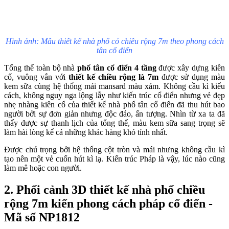
Hình ảnh: Mẫu thiết kế nhà phố có chiều rộng 7m theo phong cách
tân cổ điển
Tổng thể toàn bộ nhà
phố tân cổ điển 4 tầng
được xây dựng kiên
cố, vuông vắn với
thiết kế chiều rộng là 7m
được sử dụng màu
kem sữa cùng hệ thống mái mansard màu xám. Không cầu kì kiểu
cách, không nguy nga lộng lẫy như kiến trúc cổ điển nhưng vẻ đẹp
nhẹ nhàng kiên cố của thiết kế nhà phố tân cổ điển đã thu hút bao
người bởi sự đơn giản nhưng độc đáo, ấn tượng. Nhìn từ xa ta đã
thấy được sự thanh lịch của tổng thể, màu kem sữa sang trọng sẽ
làm hài lòng kể cả những khác hàng khó tính nhất.
Được chú trọng bởi hệ thống cột tròn và mái nhưng không cầu kì
tạo nên một vẻ cuốn hút kì lạ. Kiến trúc Pháp là vậy, lúc nào cũng
làm mê hoặc con người.
2. Phối cảnh 3D thiết kế nhà phố chiều
rộng 7m kiến phong cách pháp cổ điển -
Mã số NP1812