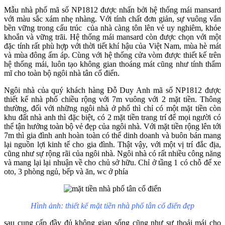
Mẫu nhà phố mã số NP1812 được nhấn bởi hệ thống mái mansard
với màu sắc xám nhẹ nhàng. Với tính chất đơn giản, sự vuông vắn
bền vững trong cấu trúc của nhà càng tôn lên vẻ uy nghiêm, khỏe
khoắn và vững trãi. Hệ thống mái mansard còn được chọn với một
đặc tính rất phù hợp với thời tiết khí hậu của Việt Nam, mùa hè mát
và mùa đông ấm áp. Cùng với hệ thống cửa vòm được thiết kế trên
hệ thống mái, luôn tạo không gian thoáng mát cũng như tính thẩm
mĩ cho toàn bộ ngôi nhà tân cổ điển.
Ngôi nhà của quý khách hàng Đỗ Duy Anh mã số NP1812 được
thiết kế nhà phố chiều rộng với 7m vuông với 2 mặt tiền. Thông
thường, đối với những ngôi nhà ở phố thì chỉ có một mặt tiền còn
khu đất nhà anh thì đặc biệt, có 2 mặt tiền trang trí để mọi người có
thể tận hưởng toàn bộ vẻ đẹp của ngôi nhà. Với mặt tiền rộng lên tới
7m thì gia đình anh hoàn toàn có thể dinh doanh và buôn bán mang
lại nguồn lợi kinh tế cho gia đình. Thật vậy, với một vị trí đắc địa,
cũng như sự rộng rãi của ngôi nhà. Ngôi nhà có rất nhiều công năng
và mang lại lại nhuận về cho chủ sở hữu. Chỉ ở tầng 1 có chỗ để xe
oto, 3 phòng ngủ, bếp và ăn, wc ở phía
Hình ảnh: thiết kế mặt tiền nhà phố tân cổ điển đẹp
sau cung cấp đầy đủ không gian sống cũng như sự thoải mái cho