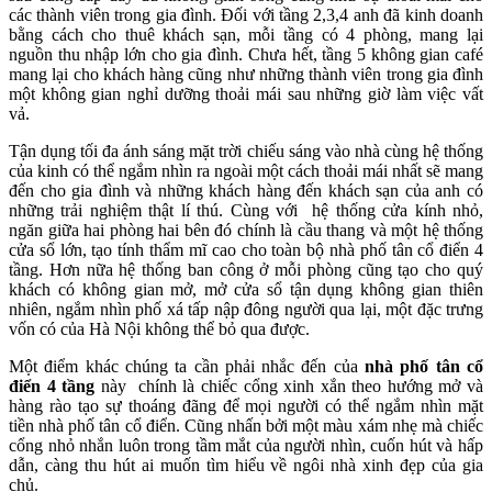
các thành viên trong gia đình. Đối với tầng 2,3,4 anh đã kinh doanh
bằng cách cho thuê khách sạn, mỗi tầng có 4 phòng, mang lại
nguồn thu nhập lớn cho gia đình. Chưa hết, tầng 5 không gian café
mang lại cho khách hàng cũng như những thành viên trong gia đình
một không gian nghỉ dưỡng thoải mái sau những giờ làm việc vất
vả.
Tận dụng tối đa ánh sáng mặt trời chiếu sáng vào nhà cùng hệ thống
của kinh có thể ngắm nhìn ra ngoài một cách thoải mái nhất sẽ mang
đến cho gia đình và những khách hàng đến khách sạn của anh có
những trải nghiệm thật lí thú. Cùng với hệ thống cửa kính nhỏ,
ngăn giữa hai phòng hai bên đó chính là cầu thang và một hệ thống
cửa sổ lớn, tạo tính thẩm mĩ cao cho toàn bộ nhà phố tân cổ điển 4
tầng. Hơn nữa hệ thống ban công ở mỗi phòng cũng tạo cho quý
khách có không gian mở, mở cửa sổ tận dụng không gian thiên
nhiên, ngắm nhìn phố xá tấp nập đông người qua lại, một đặc trưng
vốn có của Hà Nội không thể bỏ qua được.
Một điểm khác chúng ta cần phải nhắc đến của
nhà phố tân cổ
điển 4 tầng
này chính là chiếc cổng xinh xắn theo hướng mở và
hàng rào tạo sự thoáng đãng để mọi người có thể ngắm nhìn mặt
tiền nhà phố tân cổ điển. Cũng nhấn bởi một màu xám nhẹ mà chiếc
cổng nhỏ nhắn luôn trong tầm mắt của người nhìn, cuốn hút và hấp
dẫn, càng thu hút ai muốn tìm hiểu về ngôi nhà xinh đẹp của gia
chủ.