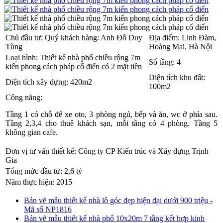
Chủ đầu tư:
Quý khách hàng: Anh Đỗ Duy
Địa điểm:
Linh Đàm,
Tùng
Hoàng Mai, Hà Nội
Loại hình:
Thiết kế nhà phố chiều rộng 7m
Số tầng:
4
kiến phong cách pháp cổ điển có 2 mặt tiền
Diện tích khu đất:
Diện tích xây dựng:
420m2
100m2
Công năng:
Tầng 1 có chỗ để xe oto, 3 phòng ngủ, bếp và ăn, wc ở phía sau.
Tầng 2,3,4 cho thuê khách sạn, mỗi tầng có 4 phòng. Tầng 5
không gian cafe.
Đơn vị tư vấn thiết kế:
Công ty CP Kiến trúc và Xây dựng Trịnh
Gia
Tổng mức đầu tư:
2,6 tỷ
Năm thực hiện:
2015
Bản vẽ mẫu thiết kế nhà lô góc đẹp hiện đại dưới 900 triệu -
Mã số NP1816
Bản vẽ mẫu thiết kế nhà phố 10x20m 7 tầng kết hợp kinh