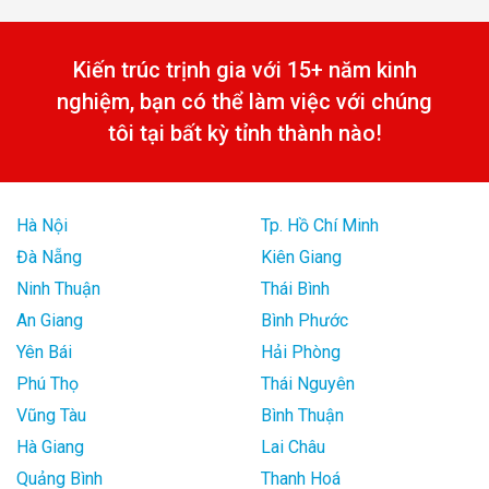
Kiến trúc trịnh gia với 15+ năm kinh
nghiệm, bạn có thể làm việc với chúng
tôi tại bất kỳ tỉnh thành nào!
Hà Nội
Tp. Hồ Chí Minh
Đà Nẵng
Kiên Giang
Ninh Thuận
Thái Bình
An Giang
Bình Phước
Yên Bái
Hải Phòng
Phú Thọ
Thái Nguyên
Vũng Tàu
Bình Thuận
Hà Giang
Lai Châu
Quảng Bình
Thanh Hoá