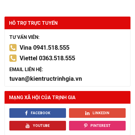
HỖ TRỢ TRỰC TUYẾN
TƯ VẤN VIÊN:
Vina 0941.518.555
Viettel 0363.518.555
EMAIL LIÊN HỆ:
tuvan@kientructrinhgia.vn
MẠNG XÃ HỘI CỦA TRỊNH GIA
FACEBOOK
LINKEDIN
YOUTUBE
PINTEREST