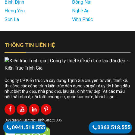
Bình Định
Đồng Nai
Hưng Yên
Nghệ An
Sơn La
Vĩnh Phúc
THÔNG TIN LIÊN HỆ
Công ty CP Kiến trúc và xây dựng Trịnh Gia chuyên tư vấn, thiết kế,
thi công các công trình kiến trúc dân dụng với giá rẻ uy tín hàng đầu
như: biệt thự đẹp, nhà phố đẹp, lâu đài, dinh thự đẹp. Và các mẫu
nội thất nhà ở, nội thất chung cư, quán bar cafe, khách sạn …
Bản quyền KientrucTrinhGia@2006.
0941.518.555
0363.518.555