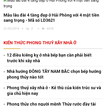
Mẫu lâu đài 4 tầng đẹp ở Hải Phòng với 4 mặt tiền
sang trọng - Mã số LD3621
21/02/2019
0
6078
KIẾN THỨC PHONG THUỶ XÂY NHÀ Ở
12 điều kiêng kỵ ở nhà bếp bạn cần phải biết
trước khi xây nhà
Nhà hướng ĐÔNG TÂY NAM BẮC chọn bếp hướng
phong thủy nào tốt
Phong thuỷ xây nhà ở - Kẻ thù của kiến trúc sư và
gia chủ hiện nay
Phong thủy cho người mệnh Thủy rước đầy tài