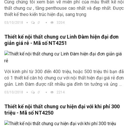
Cùng chúng tôi xem bản vẽ miễn phí của mẫu thiết kế nội
thất chung cư , tầng penthouse cao nhất và đẹp nhất. Được
thiết kế theo kiến trúc hiện đại, sang trọng
03/10/2018
0
3204
Thiết kế nội thất chung cư Linh Đàm hiện đại đơn
giản giá rẻ - Mã số NT4251
Với kinh phí từ 300 đến 400 triệu, hoặc 500 triệu thì bạn đã
có 1 thiết kế căn hộ chung cư với nội thất hiện đại giá rẻ đơn
giản. Linh Đàm được rất nhiều gia đình tin tưởng và ủng hộ
Kiến trúc Trịnh Gia
03/10/2018
0
2214
Thiết kế nội thất chung cư hiện đại với khi phí 300
triệu - Mã số NT4250