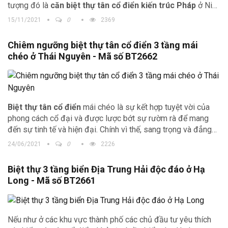
tượng đó là
căn biệt thự tân cổ điển kiến trúc Pháp
ở Ninh
Hiệp với 5 tầng nổi, 1,5 tầng áp mái.
15/11/2021
0
2369
Chiêm ngưỡng biệt thự tân cổ điển 3 tầng mái
chéo ở Thái Nguyên - Mã số BT2662
Biệt thự tân cổ điển
mái chéo là sự kết hợp tuyệt vời của
phong cách cổ đại và được lược bớt sự rườm rà để mang
đến sự tinh tế và hiện đại. Chính vì thế, sang trọng và đẳng
cấp là những gì mà bạn sẽ bắt gặp ở phong cách kiến trúc
24/06/2021
0
2226
này ngay khi nhìn thấy.
Biệt thự 3 tầng biển Địa Trung Hải độc đáo ở Hạ
Long - Mã số BT2661
Nếu như ở các khu vực thành phố các chủ đầu tư yêu thích