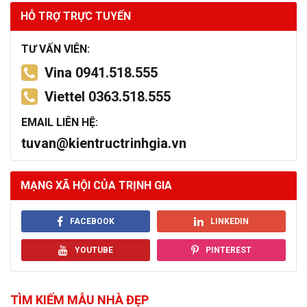
HỖ TRỢ TRỰC TUYẾN
TƯ VẤN VIÊN:
Vina 0941.518.555
Viettel 0363.518.555
EMAIL LIÊN HỆ:
tuvan@kientructrinhgia.vn
MẠNG XÃ HỘI CỦA TRỊNH GIA
FACEBOOK
LINKEDIN
YOUTUBE
PINTEREST
TÌM KIẾM MẪU NHÀ ĐẸP