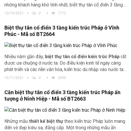
những khách hàng khó tính nhất, biệt thự tân cổ điển 3 tầng
luôn là lựa chọn hàng đầu của mỗi chủ đầu tư.
12/10/2021
0
1772
Biệt thự tân cổ điển 3 tầng kiến trúc Pháp ở Vĩnh
Phúc - Mã số BT2664
Nhiều năm gần đây,
biệt thự tân cổ điển kiến trúc Pháp
rất
được ưa chuộng ở nước ta. Do điều kiện kinh tế ngày càng
phát triển và các nền văn hóa, kiến trúc du nhập vào nước ta
ngày càng nhanh nên các chủ đầu tư mong muốn có được
15/11/2021
0
2590
những công trình độc lạ và ấn tượng.
Căn biệt thự tân cổ điển 3 tầng kiến trúc Pháp ấn
tượng ở Ninh Hiệp - Mã số BT2663
Những mẫu
thiết kế biệt thự
theo kiến trúc Pháp luôn mang
đến vẻ đẹp kiêu sa, đẳng cấp. Một trong những mẫu ấn