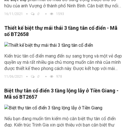
hữu của anh Vượng ở thành phố Ninh Bình. Căn biệt thự nổi
bật giữa trung tâm thành phố với sự bề thế và màu trắng tinh
16/11/2021
0
1593
tế.
Thiết kế biệt thự mái thái 3 tầng tân cổ điển - Mã
số BT2658
Kiến trúc tân cổ điển mang đến sự sang trọng và một vẻ đẹp
quyền uy mà rất nhiều gia chủ mong muốn căn nhà của mình
được thiết kế theo phong cách này. Được kết hợp với mái
Thái nên
biệt thự mái Thái tân cổ điển
vừa mang sự sang
11/06/2021
0
978
trọng, tinh tế nhưng vẫn không kém phần hiện đại, thanh lịch.
Biệt thự tân cổ điển 3 tầng lộng lẫy ở Tiền Giang -
Mã số BT2657
Nếu bạn đang muốn tìm kiếm mộ căn biệt thự tân cổ điển
đẹp. Kiến trúc Trịnh Gia xin giới thiệu với bạn căn biệt thự