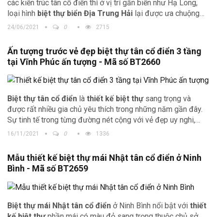
các kiến trúc tân cổ điển thì ở vị trí gần biển như Hạ Long,
loại hình
biệt thự biển Địa Trung Hải
lại được ưa chuộng
hơn. Hãy cùng xem bản phối cảnh biệt thự ở Hạ Long của gia
24/06/2021
0
2715
đình anh Tuấn để thấy được vẻ độc đáo của thiết kế
Ấn tượng trước vẻ đẹp biệt thự tân cổ điển 3 tầng
tại Vĩnh Phúc ấn tượng - Mã số BT2660
Biệt thự tân cổ điển
là
thiết kế biệt thự
sang trọng và
được rất nhiều gia chủ yêu thích trong những năm gần đây.
Sự tinh tế trong từng đường nét cộng với vẻ đẹp uy nghi,
tráng lệ làm căn biệt thự trở nên nổi bật hơn.
16/11/2021
0
1336
Mẫu thiết kế biệt thự mái Nhật tân cổ điển ở Ninh
Bình - Mã số BT2659
Biệt thự mái Nhật tân cổ điển
ở Ninh Bình nổi bật với
thiết
kế biệt thự
phần mái có màu đỏ sang trọng thuộc chủ sở