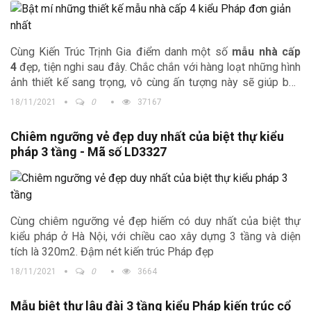
Cùng Kiến Trúc Trịnh Gia điểm danh một số
mẫu nhà cấp
4
đẹp, tiện nghi sau đây. Chắc chắn với hàng loạt những hình
ảnh thiết kế sang trọng, vô cùng ấn tượng này sẽ giúp bạn
tìm được một ý tưởng thiết kế phù hợp cho ngôi nhà tương
18/11/2021
0
37167
lai của mình.
Chiêm ngưỡng vẻ đẹp duy nhất của biệt thự kiểu
pháp 3 tầng - Mã số LD3327
Cùng chiêm ngưỡng vẻ đẹp hiếm có duy nhất của biệt thự
kiểu pháp ở Hà Nội, với chiều cao xây dựng 3 tầng và diện
tích là 320m2. Đậm nét kiến trúc Pháp đẹp
18/11/2021
0
3664
Mẫu biệt thự lâu đài 3 tầng kiểu Pháp kiến trúc cổ