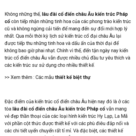
Không những thế,
lâu đài cổ điển châu Âu kiến trúc Pháp
cổ
còn tiếp nhận những tinh hoa của các phong trào kiến trúc
cũ và không ngừng cải tiến để mang đến sự đổi mới hợp lý
nhất. Qua mỗi thời kỳ lịch sử kiến trúc cổ đại châu Âu lại
được tiếp thu những tinh hoa và dấu ấn của thời đại để
không bao giờ phai nhạt. Chính vì thế, đến tận ngày nay kiến
trúc cổ điển châu Âu vẫn được nhiều chủ đầu tư yêu thích và
các kiến trúc sư sử dụng cho nhiều thiết kế.
>> Xem thêm : Các mẫu
thiết kế biệt thự
Đặc điểm của kiến trúc cổ điển châu Âu hiện nay đó là ở các
tòa
lâu đài cổ điển châu Âu kiến trúc Pháp cổ
vẫn mang
vẻ đẹp thần thoại của các loại hình kiến trúc Hy Lạp, La Mã
với phần cột thức được thiết kế với các phù điêu đắp nổi và
các chi tiết uyển chuyển rất tỉ mỉ. Và đặc biệt, các thiết kế