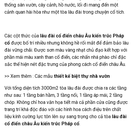
thống sân vườn, cây cảnh, hồ nước, lối đi mang đến một
cảnh quan hài hòa như một tòa lâu đài trong chuyện cổ tích.
Các cột thức của
lâu đài cổ điển châu Âu kiến trúc Pháp
cổ
được bố trí nhiều nhưng không hề rối mắt để đảm bảo lâu
đài vững chãi. Được sơn màu vàng nhạt chủ đạo kết hợp với
phần mái màu xanh than cổ điển, các nhấn nhá phào chỉ đặc
sắc thể hiện nét đặc trưng của phong cách cổ điển châu Âu.
>> Xem thêm : Các mẫu
thiết kế biệt thự nhà vườn
Với tổng diện tích 3000m2 tòa lâu đài được chia ra các tầng
như sau: 1 tầng bán hầm, 3 tầng nổi, 1 tầng áp mái, 2 tầng
chóp. Không chỉ hoa văn họa tiết mà cả phần cửa cũng được
trang trí khá độc đáo với các hình hoa cách điệu trên chất
liệu kính cường lực tôn lên sự sang trọng cho cả tòa
lâu đài
cổ điển châu Âu kiến trúc Pháp cổ
.