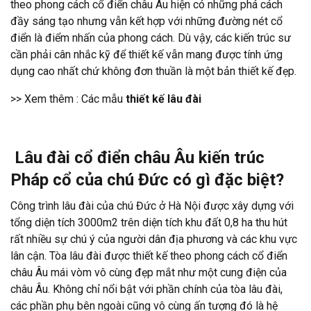
theo phong cách cổ điển châu Âu hiện có những phá cách
đầy sáng tạo nhưng vẫn kết hợp với những đường nét cổ
điển là điểm nhấn của phong cách. Dù vậy, các kiến trúc sư
cần phải cân nhắc kỹ để thiết kế vẫn mang được tính ứng
dụng cao nhất chứ không đơn thuần là một bản thiết kế đẹp.
>> Xem thêm : Các mẫu
thiết kế lâu đài
Lâu đài cổ điển châu Âu kiến trúc
Pháp cổ của chú Đức có gì đặc biệt?
Công trình lâu đài của chú Đức ở Hà Nội được xây dựng với
tổng diện tích 3000m2 trên diện tích khu đất 0,8 ha thu hút
rất nhiều sự chú ý của người dân địa phương và các khu vực
lân cận. Tòa lâu đài được thiết kế theo phong cách cổ điển
châu Âu mái vòm vô cùng đẹp mắt như một cung điện của
châu Âu. Không chỉ nổi bật với phần chính của tòa lâu đài,
các phần phụ bên ngoài cũng vô cùng ấn tượng đó là hệ