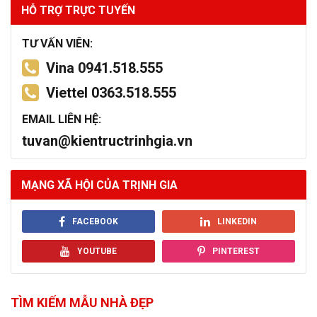
HỖ TRỢ TRỰC TUYẾN
TƯ VẤN VIÊN:
Vina 0941.518.555
Viettel 0363.518.555
EMAIL LIÊN HỆ:
tuvan@kientructrinhgia.vn
MẠNG XÃ HỘI CỦA TRỊNH GIA
FACEBOOK
LINKEDIN
YOUTUBE
PINTEREST
TÌM KIẾM MẪU NHÀ ĐẸP