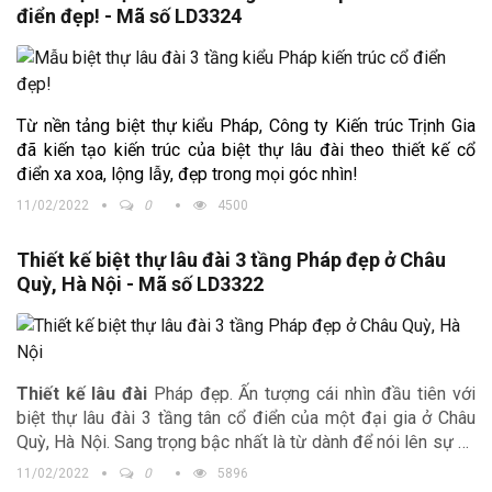
điển đẹp! - Mã số LD3324
Từ nền tảng biệt thự kiểu Pháp, Công ty Kiến trúc Trịnh Gia
đã kiến tạo kiến trúc của biệt thự lâu đài theo thiết kế cổ
điển xa xoa, lộng lẫy, đẹp trong mọi góc nhìn!
11/02/2022
0
4500
Thiết kế biệt thự lâu đài 3 tầng Pháp đẹp ở Châu
Quỳ, Hà Nội - Mã số LD3322
Thiết kế lâu đài
Pháp đẹp. Ấn tượng cái nhìn đầu tiên với
biệt thự lâu đài 3 tầng tân cổ điển của một đại gia ở Châu
Quỳ, Hà Nội. Sang trọng bậc nhất là từ dành để nói lên sự xa
hoa, lộng lẫy và vẻ đẹp hiếm có của biệt thự lâu đài 3 tầng
11/02/2022
0
5896
kiểu Pháp này