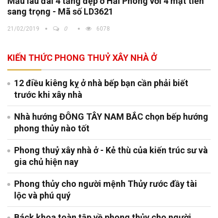
Mẫu lâu đài 4 tầng đẹp ở Hải Phòng với 4 mặt tiền
sang trọng - Mã số LD3621
21/02/2019
0
6078
KIẾN THỨC PHONG THUỶ XÂY NHÀ Ở
12 điều kiêng kỵ ở nhà bếp bạn cần phải biết
trước khi xây nhà
Nhà hướng ĐÔNG TÂY NAM BẮC chọn bếp hướng
phong thủy nào tốt
Phong thuỷ xây nhà ở - Kẻ thù của kiến trúc sư và
gia chủ hiện nay
Phong thủy cho người mệnh Thủy rước đầy tài
lộc và phú quý
Báck khoa toàn tập về phong thủy cho người