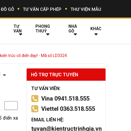
 ĐỒ GỖ
TƯ VẤN CẤP PHÉP
THƯ VIỆN MẪU
TƯ
PHONG
NHÀ
KHÁC
VẤN
THUỶ
GỖ
 kiến trúc cổ điển đẹp! - Mã số LD3324
 -
HỖ TRỢ TRỰC TUYẾN
TƯ VẤN VIÊN:
Vina 0941.518.555
Viettel 0363.518.555
ổ điển xa
EMAIL LIÊN HỆ:
tuvan@kientructrinhgia.vn