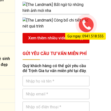
Gọi ngay: 0941.518.555
Xem thêm nhiều video nhà đẹp
GỬI YÊU CẦU TƯ VẤN MIỄN PHÍ
ệ sinh
ự đẹp
Quý khách hàng có thể gửi yêu cầu
để Trịnh Gia tư vấn miễn phí tại đây.