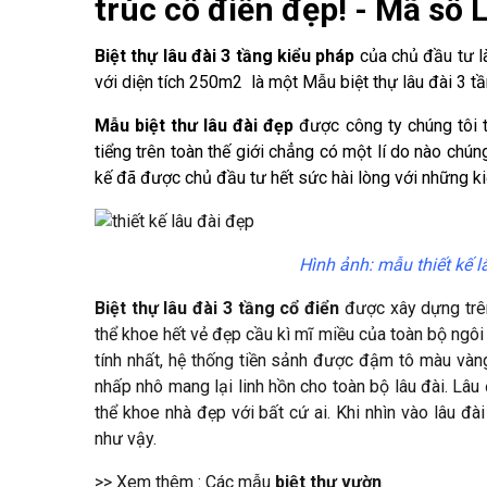
trúc cổ điển đẹp! - Mã số
Biệt thự lâu đài 3 tầng kiểu pháp
của chủ đầu tư l
với diện tích 250m2 là một Mẫu biệt thự lâu đài 3 tầ
Mẫu biệt thư lâu đài đẹp
được công ty chúng tôi t
tiểng trên toàn thế giới chẳng có một lí do nào chún
kế đã được chủ đầu tư hết sức hài lòng với những kiế
Hình ảnh: mẫu thiết kế 
Biệt thự lâu đài 3 tầng cổ điển
được xây dựng trên
thể khoe hết vẻ đẹp cầu kì mĩ miều của toàn bộ ngôi 
tính nhất, hệ thống tiền sảnh được đậm tô màu và
nhấp nhô mang lại linh hồn cho toàn bộ lâu đài. Lâu
thể khoe nhà đẹp với bất cứ ai. Khi nhìn vào lâu đ
như vậy.
>> Xem thêm : Các mẫu
biệt thự vườn