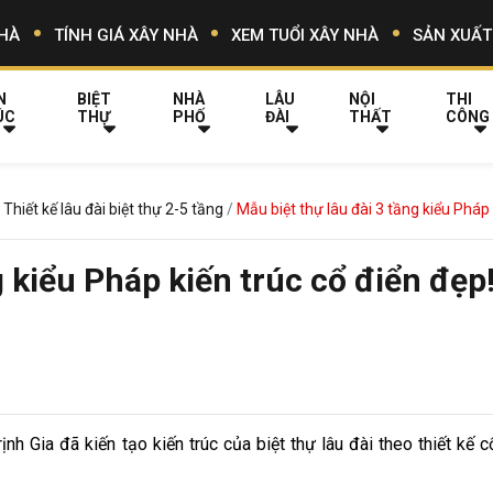
HÀ
TÍNH GIÁ XÂY NHÀ
XEM TUỔI XÂY NHÀ
SẢN XUẤT
N
BIỆT
NHÀ
LÂU
NỘI
THI
ÚC
THỰ
PHỐ
ĐÀI
THẤT
CÔNG
Thiết kế lâu đài biệt thự 2-5 tầng
Mẫu biệt thự lâu đài 3 tầng kiểu Pháp
g kiểu Pháp kiến trúc cổ điển đẹp!
ịnh Gia đã kiến tạo kiến trúc của biệt thự lâu đài theo thiết kế c