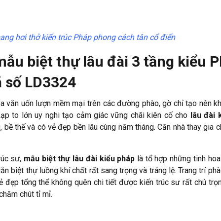
ang hơi thở kiến trúc Pháp phong cách tân cổ điển
mẫu biệt thự lâu đài 3 tầng kiểu 
Mã số LD3324
hoa văn uốn lượn mềm mại trên các đường phào, gờ chỉ tạo nên k
 Lạp to lớn uy nghi tạo cảm giác vững chãi kiên cố cho
lâu đài 
g, bề thế và có vẻ đẹp bền lâu cùng năm tháng. Căn nhà thay gia 
rúc sư,
mẫu biệt thự lâu đài kiểu pháp
là tổ hợp những tinh hoa
ăn biệt thự luồng khí chất rất sang trọng và tráng lệ. Trang trí phà
ẻ đẹp tổng thể không quên chi tiết được kiến trúc sư rất chú trọn
chăm chút tỉ mỉ.