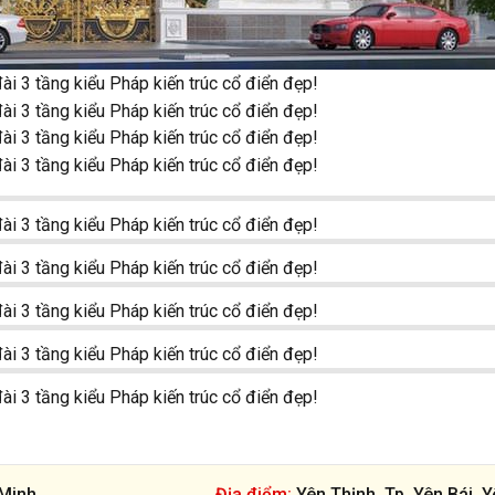
Minh
Địa điểm:
Yên Thịnh, Tp. Yên Bái, 