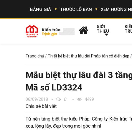
BẢNG GIÁ
THƯỚC LỖ BAN
XEM HƯỚNG N
GIỚI
KIẾ
THIỆU
TR
Trang chủ
Thiết kế biệt thự lâu đài Pháp tân cổ điển đẹp
Mẫu biệt thự lâu đài 3 tần
Mã số LD3324
06/09/2018
0
4499
Chia sẻ bài viết
Từ nền tảng biệt thự kiểu Pháp, Công ty Kiến trúc Tr
xoa, lộng lẫy, đẹp trong mọi góc nhìn!