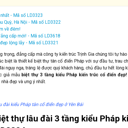
ẹp nhất - Mã số LD3323
hâu Quỳ, Hà Nội - Mã số LD3322
am về đêm!
p đẳng cấp mới! - Mã số LD3618
ng đẹp lộng lẫy - Mã số LD3321
ng trọng, đẳng cấp mà công ty kiến trúc Trịnh Gia chúng tôi tự hào
c biệt là thiết kế biệt thự tân cổ điển Pháp với sự đầu tư, trau ch
âu đài nguy nga, tráng lệ được quý khách hàng, chủ đầu tư hết lòng 
độc giả mẫu
biệt thự 3 tầng
kiểu Pháp kiến trúc cổ điển đẹp!
nhà đẹp và ưng ý nhất.
âu đài kiểu Pháp tân cổ điển đẹp ở Yên Bái
t thự lâu đài 3 tầng kiểu Pháp k