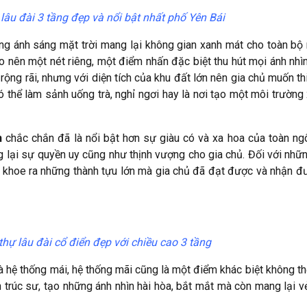
 lâu đài 3 tầng đẹp và nổi bật nhất phố Yên Bái
ng ánh sáng mặt trời mang lại không gian xanh mát cho toàn bộ 
 nên một nét riêng, một điểm nhấn đặc biệt thu hút mọi ánh nhì
rộng rãi, nhưng với diện tích của khu đất lớn nên gia chủ muốn thi
 có thể làm sảnh uống trà, nghỉ ngơi hay là nơi tạo một môi trường
n
chắc chắn đã là nổi bật hơn sự giàu có và xa hoa của toàn ngô
 lại sự quyền uy cũng như thịnh vượng cho gia chủ. Đối với nhữn
ể khoe ra những thành tựu lớn mà gia chủ đã đạt được và nhận đ
 thự lâu đài cổ điển đẹp với chiều cao 3 tầng
 hệ thống mái, hệ thống mãi cũng là một điểm khác biệt không th
 trúc sư, tạo những ánh nhìn hài hòa, bắt mắt mà còn mang lại v