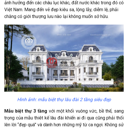
ảnh hưởng đến các châu lục khác, đất nước khác trong đó có
Việt Nam. Mang đến vẻ đẹp kiêu sa, lộng lẫy, diễm lệ, phải
chăng có giới thượng lưu nào lại không muốn sở hữu.
Hình ảnh: mẫu biệt thự lâu đài 2 tầng siêu đẹp
Mẫu
biệt thự 3 tầng
với một khối vuông vức, bề thế, sang
trọng của mẫu thiêt kế lâu đài khiến ai đi qua cũng phải thối
lên lời “đẹp quá” và dành hơn những mỹ từ ca ngợi. Không sử