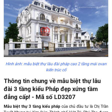
Hình ảnh: mẫu biệt thự lâu đài pháp cao 2 tầng mái ovan
kiến trúc cổ
Thông tin chung về mẫu biệt thự lâu
đài 3 tầng kiểu Pháp đẹp xứng tầm
đẳng cấp! - Mã số LD3207
Mẫu biệt thự 3 tầng kiểu pháp
của chủ đầu tư là Chị Trần