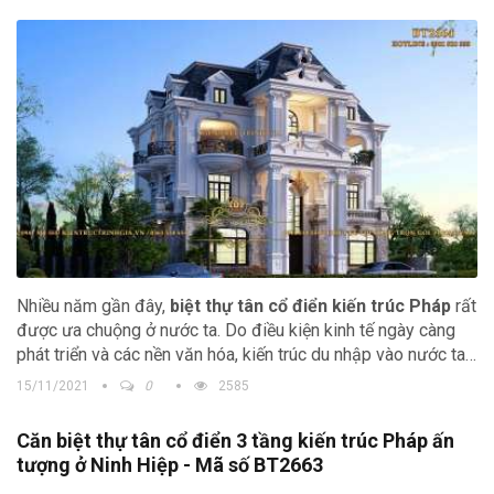
Nhiều năm gần đây,
biệt thự tân cổ điển kiến trúc Pháp
rất
được ưa chuộng ở nước ta. Do điều kiện kinh tế ngày càng
phát triển và các nền văn hóa, kiến trúc du nhập vào nước ta
ngày càng nhanh nên các chủ đầu tư mong muốn có được
15/11/2021
0
2585
những công trình độc lạ và ấn tượng.
Căn biệt thự tân cổ điển 3 tầng kiến trúc Pháp ấn
tượng ở Ninh Hiệp - Mã số BT2663