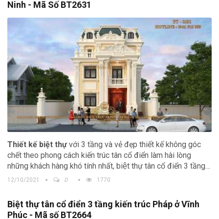
Ninh - Mã Số BT2631
Thiết kế biệt thự
với 3 tầng và vẻ đẹp thiết kế không góc
chết theo phong cách kiến trúc tân cổ điển làm hài lòng
những khách hàng khó tính nhất, biệt thự tân cổ điển 3 tầng
luôn là lựa chọn hàng đầu của mỗi chủ đầu tư.
12/10/2021
0
1770
Biệt thự tân cổ điển 3 tầng kiến trúc Pháp ở Vĩnh
Phúc - Mã số BT2664