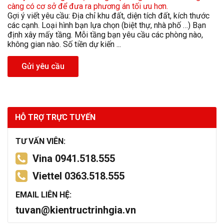
càng có cơ sở để đưa ra phương án tối ưu hơn.
Gợi ý viết yêu cầu: Địa chỉ khu đất, diện tích đất, kích thước
các cạnh. Loại hình bạn lựa chọn (biệt thự, nhà phố …) Bạn
định xây mấy tầng. Mỗi tầng bạn yêu cầu các phòng nào,
không gian nào. Số tiền dự kiến ...
Gửi yêu cầu
HỖ TRỢ TRỰC TUYẾN
TƯ VẤN VIÊN:
Vina 0941.518.555
Viettel 0363.518.555
EMAIL LIÊN HỆ:
tuvan@kientructrinhgia.vn