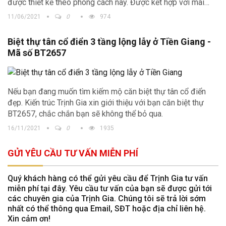
được thiết kế theo phong cách này. Được kết hợp với mái
Thái nên
biệt thự mái Thái tân cổ điển
vừa mang sự sang
11/06/2021
0
974
trọng, tinh tế nhưng vẫn không kém phần hiện đại, thanh lịch.
Biệt thự tân cổ điển 3 tầng lộng lẫy ở Tiền Giang -
Mã số BT2657
Nếu bạn đang muốn tìm kiếm mộ căn biệt thự tân cổ điển
đẹp. Kiến trúc Trịnh Gia xin giới thiệu với bạn căn biệt thự
BT2657, chắc chắn bạn sẽ không thể bỏ qua.
16/11/2021
0
1935
GỬI YÊU CẦU TƯ VẤN MIỄN PHÍ
Quý khách hàng có thể gửi yêu cầu để Trịnh Gia tư vấn
miễn phí tại đây. Yêu cầu tư vấn của bạn sẽ được gửi tới
các chuyên gia của Trịnh Gia. Chúng tôi sẽ trả lời sớm
nhất có thể thông qua Email, SĐT hoặc địa chỉ liên hệ.
Xin cảm ơn!