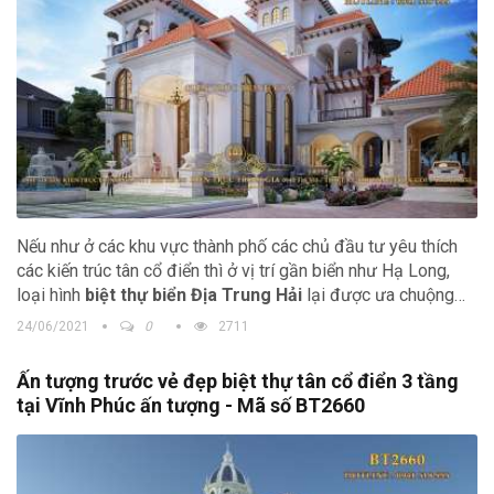
Nếu như ở các khu vực thành phố các chủ đầu tư yêu thích
các kiến trúc tân cổ điển thì ở vị trí gần biển như Hạ Long,
loại hình
biệt thự biển Địa Trung Hải
lại được ưa chuộng
hơn. Hãy cùng xem bản phối cảnh biệt thự ở Hạ Long của gia
24/06/2021
0
2711
đình anh Tuấn để thấy được vẻ độc đáo của thiết kế
Ấn tượng trước vẻ đẹp biệt thự tân cổ điển 3 tầng
tại Vĩnh Phúc ấn tượng - Mã số BT2660