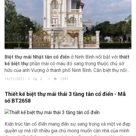
Biệt thự mái Nhật tân cổ điển
ở Ninh Bình nổi bật với
thiết
kế biệt thự
phần mái có màu đỏ sang trọng thuộc chủ sở
hữu của anh Vượng ở thành phố Ninh Bình. Căn biệt thự nổi
bật giữa trung tâm thành phố với sự bề thế và màu trắng tinh
16/11/2021
0
1591
tế.
Thiết kế biệt thự mái thái 3 tầng tân cổ điển - Mã
số BT2658
Kiến trúc tân cổ điển mang đến sự sang trọng và một vẻ đẹp
quyền uy mà rất nhiều gia chủ mong muốn căn nhà của mình