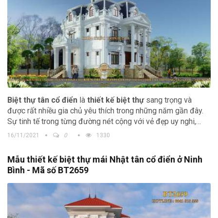
Biệt thự tân cổ điển
là
thiết kế biệt thự
sang trọng và
được rất nhiều gia chủ yêu thích trong những năm gần đây.
Sự tinh tế trong từng đường nét cộng với vẻ đẹp uy nghi,
tráng lệ làm căn biệt thự trở nên nổi bật hơn.
16/11/2021
0
1330
Mẫu thiết kế biệt thự mái Nhật tân cổ điển ở Ninh
Bình - Mã số BT2659