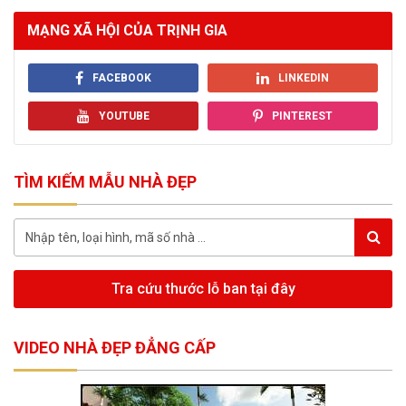
MẠNG XÃ HỘI CỦA TRỊNH GIA
FACEBOOK
LINKEDIN
YOUTUBE
PINTEREST
TÌM KIẾM MẪU NHÀ ĐẸP
Tra cứu thước lỗ ban tại đây
VIDEO NHÀ ĐẸP ĐẲNG CẤP