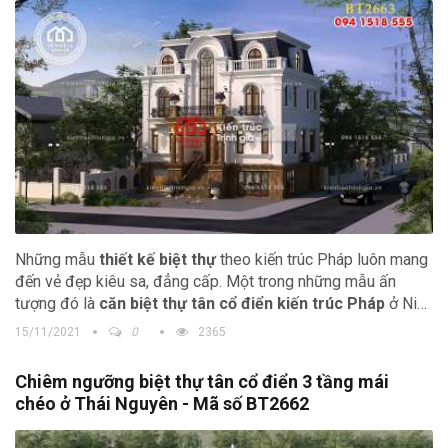
Những mẫu
thiết kế biệt thự
theo kiến trúc Pháp luôn mang
đến vẻ đẹp kiêu sa, đẳng cấp. Một trong những mẫu ấn
tượng đó là
căn biệt thự tân cổ điển kiến trúc Pháp
ở Ninh
Hiệp với 5 tầng nổi, 1,5 tầng áp mái.
15/11/2021
0
2365
Chiêm ngưỡng biệt thự tân cổ điển 3 tầng mái
chéo ở Thái Nguyên - Mã số BT2662