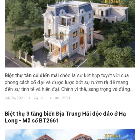
Biệt thự tân cổ điển
mái chéo là sự kết hợp tuyệt vời của
phong cách cổ đại và được lược bớt sự rườm rà để mang
đến sự tinh tế và hiện đại. Chính vì thế, sang trọng và đẳng
cấp là những gì mà bạn sẽ bắt gặp ở phong cách kiến trúc
24/06/2021
0
2221
này ngay khi nhìn thấy.
Biệt thự 3 tầng biển Địa Trung Hải độc đáo ở Hạ
Long - Mã số BT2661