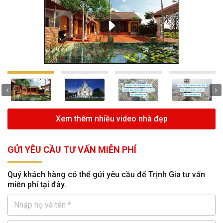
Xem thêm nhiều video nhà đẹp
GỬI YÊU CẦU TƯ VẤN MIỄN PHÍ
Quý khách hàng có thể gửi yêu cầu để Trịnh Gia tư vấn
miễn phí tại đây.