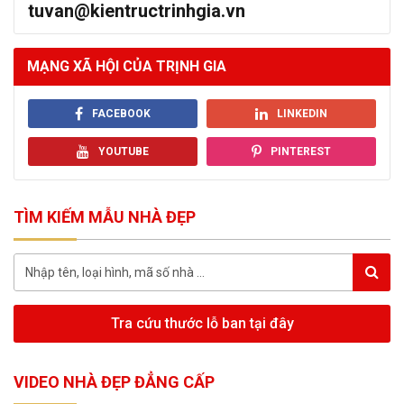
tuvan@kientructrinhgia.vn
MẠNG XÃ HỘI CỦA TRỊNH GIA
FACEBOOK
LINKEDIN
YOUTUBE
PINTEREST
TÌM KIẾM MẪU NHÀ ĐẸP
Tra cứu thước lỗ ban tại đây
VIDEO NHÀ ĐẸP ĐẲNG CẤP