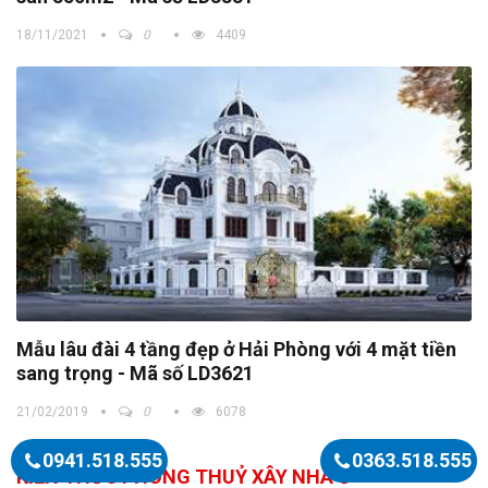
18/11/2021
0
4409
Mẫu lâu đài 4 tầng đẹp ở Hải Phòng với 4 mặt tiền
sang trọng - Mã số LD3621
21/02/2019
0
6078
0941.518.555
0363.518.555
KIẾN THỨC PHONG THUỶ XÂY NHÀ Ở