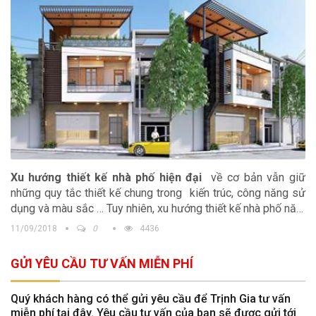
Xu hướng thiết kế nhà phố hiện đại
về cơ bản vẫn giữ
những quy tắc thiết kế chung trong kiến trúc, công năng sử
dụng và màu sắc … Tuy nhiên, xu hướng thiết kế nhà phố năm
nay có một vài nét nổi bật mà chắc chắn sau khi giới thiệu,
11/09/2018
0
4436
bạn sẽ chọn được cho mình một ý tưởng tuyệt vời cho căn
nhà phố hiện đại, hợp thời của mình.
GỬI YÊU CẦU TƯ VẤN MIỄN PHÍ
Quý khách hàng có thể gửi yêu cầu để Trịnh Gia tư vấn
miễn phí tại đây. Yêu cầu tư vấn của bạn sẽ được gửi tới