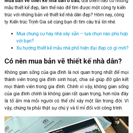
Mua bản vẽ thiết kế nhà dân ở đâu
, địa điểm nào có những
mẫu thiết kế đẹp, làm thế nào để tìm được một công ty kiến
trúc với những bản vẽ thiết kế nhà dân đẹp? Hôm nay, công
ty Kiến trúc Trịnh Gia sẽ cùng bạn đi tìm câu trả lời nhé.
Mua chung cư hay nhà xây sẵn – lựa chọn nào phù hợp
với bạn?
Xu hướng thiết kế mẫu nhà phố hiện đại đẹp có gì mới?
Có nên mua bản vẽ thiết kế nhà dân?
Không gian sống của gia đình là nơi quan trọng nhất để mọi
thành viên trong gia đình sinh hoạt, chia sẻ giúp đỡ gắn kết
mọi thành viên trong gia đình. Chính vì vậy, không gian sống
của gia đình chính là không gian rất quan trọng, hơn nữa đây
là tổ ấm mà mỗi người có thể chỉ xây một lần trong đời. Vì
vậy, chúng ta phải thật sự chú ý và tỉ mỉ đối với công trình.