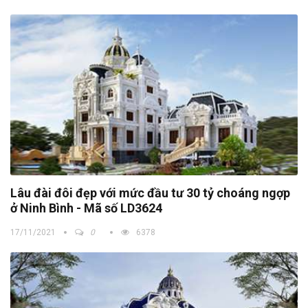
Lâu đài đôi đẹp với mức đầu tư 30 tỷ choáng ngợp
ở Ninh Bình - Mã số LD3624
17/11/2021
0
6378