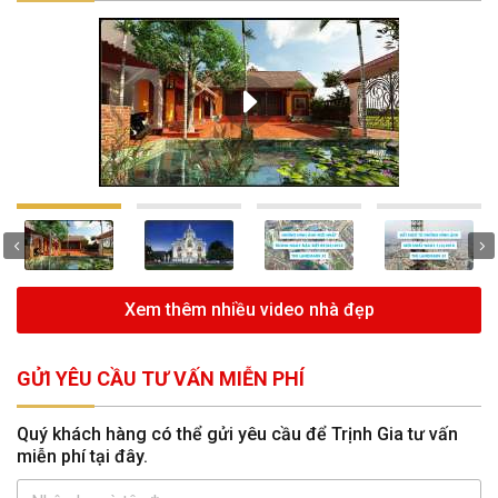
Xem thêm nhiều video nhà đẹp
GỬI YÊU CẦU TƯ VẤN MIỄN PHÍ
Quý khách hàng có thể gửi yêu cầu để Trịnh Gia tư vấn
miễn phí tại đây.