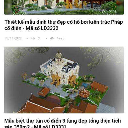
Thiết kế mẫu dinh thự đẹp có hồ bơi kiến trúc Pháp
cổ điển - Mã số LD3332
18/11/2021
0
4995
Mẫu biệt thự tân cổ điển 3 tầng đẹp tổng diện tích
sàn 350m2 - Mã số LD3331