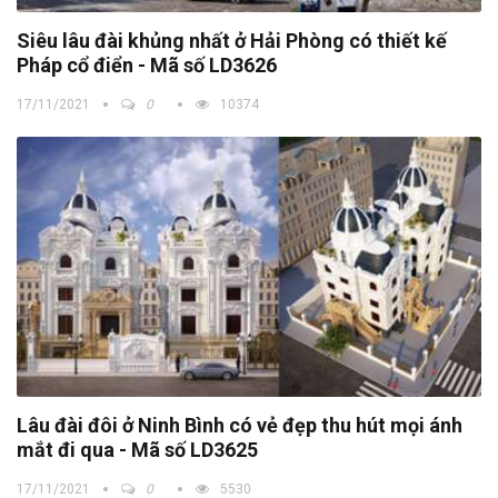
Siêu lâu đài khủng nhất ở Hải Phòng có thiết kế
Pháp cổ điển - Mã số LD3626
17/11/2021
0
10374
Lâu đài đôi ở Ninh Bình có vẻ đẹp thu hút mọi ánh
mắt đi qua - Mã số LD3625
17/11/2021
0
5530