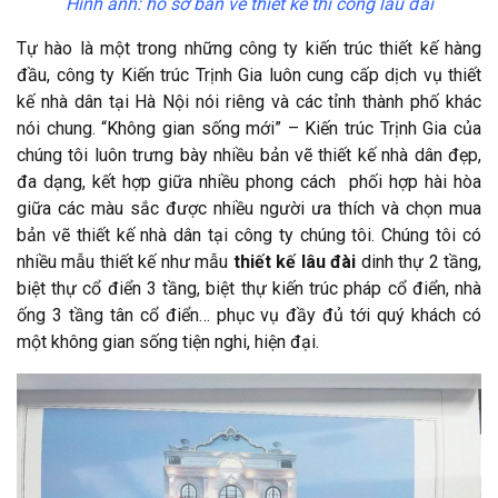
Hình ảnh: hồ sơ bản vẽ thiết kế thi công lâu đài
Tự hào là một trong những công ty kiến trúc thiết kế hàng
đầu, công ty Kiến trúc Trịnh Gia luôn cung cấp dịch vụ thiết
kế nhà dân tại Hà Nội nói riêng và các tỉnh thành phố khác
nói chung. “Không gian sống mới” – Kiến trúc Trịnh Gia của
chúng tôi luôn trưng bày nhiều bản vẽ thiết kế nhà dân đẹp,
đa dạng, kết hợp giữa nhiều phong cách phối hợp hài hòa
giữa các màu sắc được nhiều người ưa thích và chọn mua
bản vẽ thiết kế nhà dân tại công ty chúng tôi. Chúng tôi có
nhiều mẫu thiết kế như mẫu
thiết kế lâu đài
dinh thự 2 tầng,
biệt thự cổ điển 3 tầng, biệt thự kiến trúc pháp cổ điển, nhà
ống 3 tầng tân cổ điển… phục vụ đầy đủ tới quý khách có
một không gian sống tiện nghi, hiện đại.