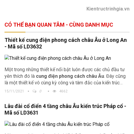
Kientructrinhgia.vn
CÓ THỂ BẠN QUAN TÂM - CÙNG DANH MỤC
Thiết kế cung điện phong cách châu Âu ở Long An
- Mã số LD3632
Một trong những thiết kế nổi bật luôn được các chủ đầu tư
yên thích đó là
cung điện phong cách châu Âu
. Đây cũng
là một thiết kế vô cùng kỳ công và tâm đắc của kiến trúc
Trịnh Gia. Vậy hãy xem
thiết kế lâu đài
này có gì ấn tượng
15/11/2021
0
4662
nhé.
Lâu đài cổ điển 4 tầng châu Âu kiến trúc Pháp cổ -
Mã số LD3631