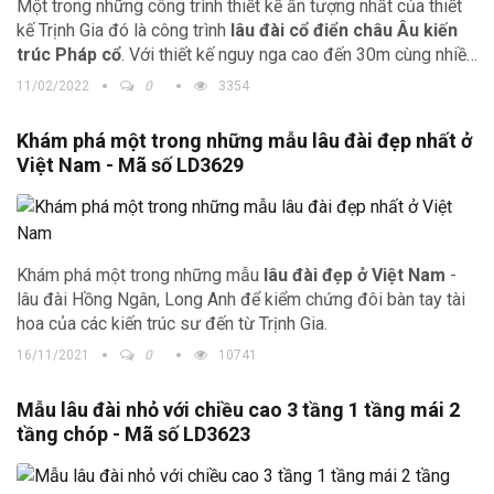
Một trong những công trình thiết kế ấn tượng nhất của thiết
kế Trịnh Gia đó là công trình
lâu đài cổ điển châu Âu kiến
trúc Pháp cổ
. Với thiết kế nguy nga cao đến 30m cùng nhiều
công trình kèm theo mang đến một tòa lâu đài nổi bật trong
11/02/2022
0
3354
khu vực.
Khám phá một trong những mẫu lâu đài đẹp nhất ở
Việt Nam - Mã số LD3629
Khám phá một trong những mẫu
lâu đài đẹp ở Việt Nam
-
lâu đài Hồng Ngân, Long Anh để kiểm chứng đôi bàn tay tài
hoa của các kiến trúc sư đến từ Trịnh Gia.
16/11/2021
0
10741
Mẫu lâu đài nhỏ với chiều cao 3 tầng 1 tầng mái 2
tầng chóp - Mã số LD3623