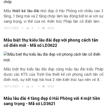
Mẫu
thiết kế lâu đài
nhỏ đẹp ở Hải Phòng với chiều cao 3
tầng, 1 tầng mái và 2 tầng chóp làm lay động bất kì ai với sự
sang trọng, vị thế của nó. Kiến trúc Pháp tân cổ điển làm lu
mờ mọi ngôi nhà xung quanh.
18/11/2021
0
3202
Mẫu biệt thự kiểu lâu đài đẹp với phong cách tân
cổ điển mới - Mã số LD3622
Mẫu biệt thự kiểu lâu đài đẹp cùng mẫu lâu đài kiểu Pháp
được các KTS của Trịnh Gia thiết kế với phong cách tân cổ
điển mới, sự kết hợp hài hoà 2 nền kiến trúc tạo nên vẻ đẹp
đọc nhất vô nhị.
18/11/2021
0
3764
Mẫu lâu đài 4 tầng đẹp ở Hải Phòng với 4 mặt tiền
sang trọng - Mã số LD3621