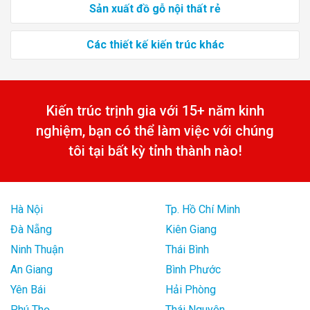
Sản xuất đồ gỗ nội thất rẻ
Các thiết kế kiến trúc khác
Kiến trúc trịnh gia với 15+ năm kinh
nghiệm, bạn có thể làm việc với chúng
tôi tại bất kỳ tỉnh thành nào!
Hà Nội
Tp. Hồ Chí Minh
Đà Nẵng
Kiên Giang
Ninh Thuận
Thái Bình
An Giang
Bình Phước
Yên Bái
Hải Phòng
Phú Thọ
Thái Nguyên