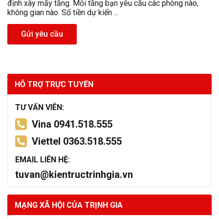
định xây mấy tầng. Mỗi tầng bạn yêu cầu các phòng nào,
không gian nào. Số tiền dự kiến ...
Gửi yêu cầu
HỖ TRỢ TRỰC TUYẾN
TƯ VẤN VIÊN:
Vina 0941.518.555
Viettel 0363.518.555
EMAIL LIÊN HỆ:
tuvan@kientructrinhgia.vn
MẠNG XÃ HỘI CỦA TRỊNH GIA