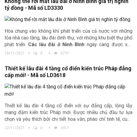
Không thể rời mắt lâu đài ở Ninh Bình giá trị nghìn
tỷ đồng - Mã số LD3330
Hòa chung vào không khí phát triển của cả nước với những
tòa nhà cao tầng, lâu đài dinh thự, với những khu biệt thự phố
phát triển.
Các lâu đài ở Ninh Bình
ngày càng được xây
dựng nhiều. Với sự sở hữu của nhiều đại gia khác nhau, việc
18/11/2021
0
6797
xây dựng những lâu đài với giá trị lên đến nghìn tỷ. Những
mẫu thiết kế lộng lẫy xa hoa như những cung điện của vua
Thiết kế lâu đài 4 tầng cổ điển kiến trúc Pháp đẳng
chúa cũng như thời gian, kinh phí, trí lực thiết kế nên những
cấp mới! - Mã số LD3618
lâu đài đẹp nhất Việt Nam tại Ninh Bình.
Thiết kế lâu đài 4 tầng cổ điển với sự đẳng cấp, lộng lẫy
mang đậm kiến trúc Pháp mới. Được nhiều chủ đầu tư lựa
chọn và yêu thích bởi chi tiết hoa văn, phào chỉ tinh tế, cuốn
hút.
22/11/2021
0
3417