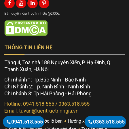
Bản quyền KientrucTrinhGia@2006.
THÔNG TIN LIÊN HỆ
Tầng 4, Toà nhà 188 Nguyễn Xiển, P. Hạ Đình, Q.
Thanh Xuân, Hà Nội
Chi nhánh 1: Tp.Bắc Ninh - Bắc Ninh
Chi Nhánh 2: Tp. Ninh Bình - Ninh Bình
Chi nhánh 3: Tp.Hải Phòng - Hải Phòng
Hotline: 0941.518.555 / 0363.518.555
Email: tuvan@kientructrinhgia.vn
Bảng giá
Thước lỗ ban
Hướng xây nhà đẹp
0941.518.555
0363.518.555