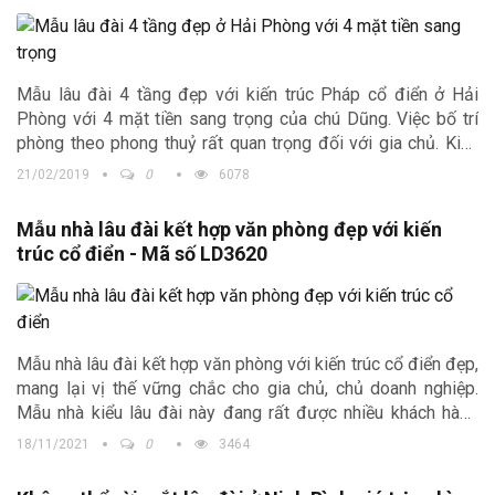
Mẫu lâu đài 4 tầng đẹp với kiến trúc Pháp cổ điển ở Hải
Phòng với 4 mặt tiền sang trọng của chú Dũng. Việc bố trí
phòng theo phong thuỷ rất quan trọng đối với gia chủ. Kiến
trúc Trịnh Gia phối hợp với một chuyên gia phong thuỷ lâu
21/02/2019
0
6078
năm trong lĩnh vực này để giúp gia chủ có một ngôi nhà ưng
ý nhất.
Mẫu nhà lâu đài kết hợp văn phòng đẹp với kiến
trúc cổ điển - Mã số LD3620
Mẫu nhà lâu đài kết hợp văn phòng với kiến trúc cổ điển đẹp,
mang lại vị thế vững chắc cho gia chủ, chủ doanh nghiệp.
Mẫu nhà kiểu lâu đài này đang rất được nhiều khách hàng
quan tâm vì vẻ đẹp của nó. Sự phù hợp với mục đích cũng
18/11/2021
0
3464
như chi phí đầu tư.