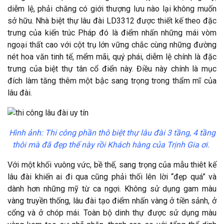
diễm lệ, phải chăng có giới thượng lưu nào lại không muốn
sở hữu. Nhà biệt thự lâu đài LD3312 được thiết kế theo đặc
trưng của kiến trúc Pháp đó là điểm nhấn những mái vòm
ngoại thất cao với cột trụ lớn vững chắc cùng những đường
nét hoa văn tinh tế, mểm mãi, quý phái, diễm lệ chính là đặc
trưng của biệt thự tân cổ điển này. Điều này chính là mục
đích làm tăng thêm một bậc sang trọng trong thẩm mĩ của
lâu đài.
Hình ảnh:
Thi công phần thô biệt thự lâu đài 3 tầng, 4 tầng
thôi mà đã đẹp thế này rồi Khách hàng của Trịnh Gia ơi.
Với một khối vuông vức, bề thế, sang trọng của mẫu thiêt kế
lâu đài khiến ai đi qua cũng phải thối lên lời “đẹp quá” và
dành hơn những mỹ từ ca ngợi. Không sử dụng gam màu
vàng truyền thống, lâu đài tạo điểm nhấn vàng ở tiền sảnh, ở
cổng và ở chóp mái. Toàn bộ dinh thự được sử dụng màu