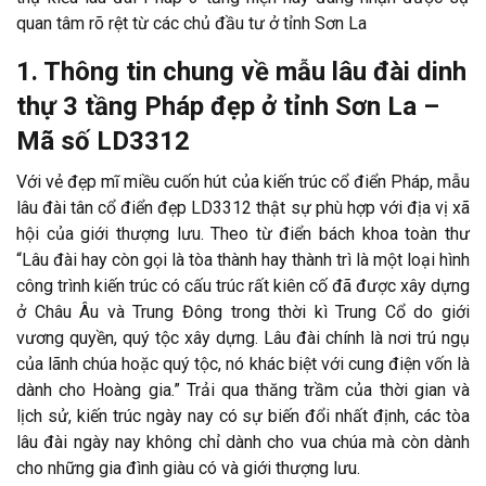
quan tâm rõ rệt từ các chủ đầu tư ở tỉnh Sơn La
1. Thông tin chung về mẫu lâu đài dinh
thự 3 tầng Pháp đẹp ở tỉnh Sơn La –
Mã số LD3312
Với vẻ đẹp mĩ miều cuốn hút của kiến trúc cổ điển Pháp, mẫu
lâu đài tân cổ điển đẹp LD3312 thật sự phù hợp với địa vị xã
hội của giới thượng lưu. Theo từ điển bách khoa toàn thư
“Lâu đài hay còn gọi là tòa thành hay thành trì là một loại hình
công trình kiến trúc có cấu trúc rất kiên cố đã được xây dựng
ở Châu Âu và Trung Đông trong thời kì Trung Cổ do giới
vương quyền, quý tộc xây dựng. Lâu đài chính là nơi trú ngụ
của lãnh chúa hoặc quý tộc, nó khác biệt với cung điện vốn là
dành cho Hoàng gia.” Trải qua thăng trầm của thời gian và
lịch sử, kiến trúc ngày nay có sự biến đổi nhất định, các tòa
lâu đài ngày nay không chỉ dành cho vua chúa mà còn dành
cho những gia đình giàu có và giới thượng lưu.