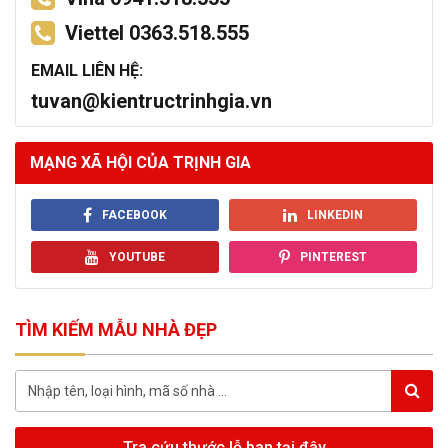
Viettel 0363.518.555
EMAIL LIÊN HỆ:
tuvan@kientructrinhgia.vn
MẠNG XÃ HỘI CỦA TRỊNH GIA
FACEBOOK
LINKEDIN
YOUTUBE
PINTEREST
TÌM KIẾM MẪU NHÀ ĐẸP
Tra cứu thước lỗ ban tại đây