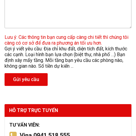
Lưu ý: Các thông tin bạn cung cấp càng chi tiết thì chúng tôi
càng có cơ sở để đưa ra phương án tối ưu hơn.
Gợi ý viết yêu cầu: Địa chỉ khu đất, diện tích đất, kích thước
các cạnh. Loại hình bạn lựa chọn (biệt thự, nhà phố …) Bạn
định xây mấy tầng. Mỗi tầng bạn yêu cầu các phòng nào,
không gian nào. Số tiền dự kiến ...
Gửi yêu cầu
HỖ TRỢ TRỰC TUYẾN
TƯ VẤN VIÊN:
Vina 0941.518.555