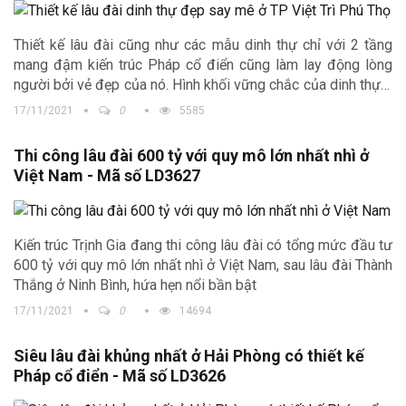
Thiết kế lâu đài cũng như các mẫu dinh thự chỉ với 2 tầng
mang đậm kiến trúc Pháp cổ điển cũng làm lay động lòng
người bởi vẻ đẹp của nó. Hình khối vững chắc của dinh thự ở
Việt Trì Phú Thọ thu hút mọi ảnh mắt nhìn.
17/11/2021
0
5585
Thi công lâu đài 600 tỷ với quy mô lớn nhất nhì ở
Việt Nam - Mã số LD3627
Kiến trúc Trịnh Gia đang thi công lâu đài có tổng mức đầu tư
600 tỷ với quy mô lớn nhất nhì ở Việt Nam, sau lâu đài Thành
Thắng ở Ninh Bình, hứa hẹn nổi bần bật
17/11/2021
0
14694
Siêu lâu đài khủng nhất ở Hải Phòng có thiết kế
Pháp cổ điển - Mã số LD3626