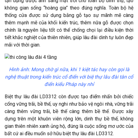
tận dụng được ánh sáng mặt trời cho toàn bộ dinh thự, tạo
không gian sống “hoàng gia” theo đúng nghĩa. Toàn bộ hệ
thống cửa được sử dụng bằng gỗ tạo sự mãnh mẽ càng
thêm mạnh mẽ của khối kiến trúc, thêm nữa gỗ được chọn
chính là nguyên liệu tốt có thể chống chọi lại điều kiện thời
tiết khắc nghiệt của thiên nhiên, giúp lâu đài dinh tự luôn đẹp
mãi với thời gian.
Hình ảnh:
Mong chờ gì nữa, khi 1 kiệt tác hay còn gọi là
nghệ thuật trong kiến trúc cổ điển với biệ thự lâu đài tân cổ
điển kiểu Pháp này nhỉ
Biệt thự lâu đài LD3312 còn được tạo điểm nhấn bởi chiếc
cổng vững trãi, bề thế, uy nghi như bảo vệ ngôi nhà, vững trãi
càng thêm vững trãi, bề thế càng thêm bề thế. Được xây
dựng trên một khuôn viên rộng lớn, dinh thự bề thế, không
gian thiên nhiên xanh ủng hộ, đúng là cuộc sống mơ ước của
bất cứ ai đều muốn sở hữu biệt thự lâu đài LD3312.