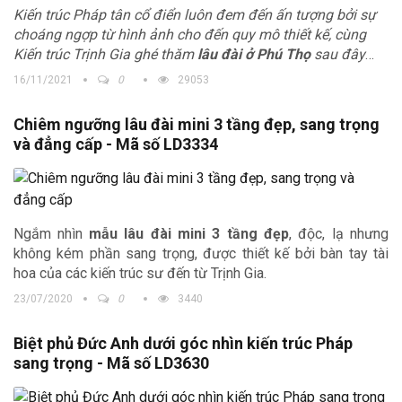
Kiến trúc Pháp tân cổ điển luôn đem đến ấn tượng bởi sự
choáng ngợp từ hình ảnh cho đến quy mô thiết kế, cùng
Kiến trúc Trịnh Gia ghé thăm
lâu đài ở Phú Thọ
sau đây
chắc chắn sẽ khiến bạn cảm thấy mãn nhãn. Quy tụ tâm
16/11/2021
0
29053
huyết của đội ngũ Kiến trúc sư Trịnh Gia, lâu đài 3 tầng với
tầng mái và đỉnh chóp sừng sững đứng giữa không gian
Chiêm ngưỡng lâu đài mini 3 tầng đẹp, sang trọng
núi non rộng lớn, càng trở nên hùng vĩ và nổi bật hơn cả.
và đẳng cấp - Mã số LD3334
Ngắm nhìn
mẫu lâu đài mini 3 tầng đẹp
, độc, lạ nhưng
không kém phần sang trọng, được thiết kế bởi bàn tay tài
hoa của các kiến trúc sư đến từ Trịnh Gia.
23/07/2020
0
3440
Biệt phủ Đức Anh dưới góc nhìn kiến trúc Pháp
sang trọng - Mã số LD3630