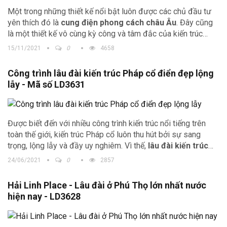
Một trong những thiết kế nổi bật luôn được các chủ đầu tư
yên thích đó là
cung điện phong cách châu Âu
. Đây cũng
là một thiết kế vô cùng kỳ công và tâm đắc của kiến trúc
Trịnh Gia. Vậy hãy xem
thiết kế lâu đài
này có gì ấn tượng
15/11/2021
0
4658
nhé.
Công trình lâu đài kiến trúc Pháp cổ điển đẹp lộng
lẫy - Mã số LD3631
Được biết đến với nhiều công trình kiến trúc nổi tiếng trên
toàn thế giới, kiến trúc Pháp cổ luôn thu hút bởi sự sang
trọng, lộng lẫy và đầy uy nghiêm. Vì thế,
lâu đài kiến trúc
Pháp cổ điển
được nhiều chủ đầu tư lựa chọn để xây dựng
24/06/2021
0
2857
các công trình nhà hàng, khách sạn.
Hải Linh Place - Lâu đài ở Phú Thọ lớn nhất nước
hiện nay - LD3628