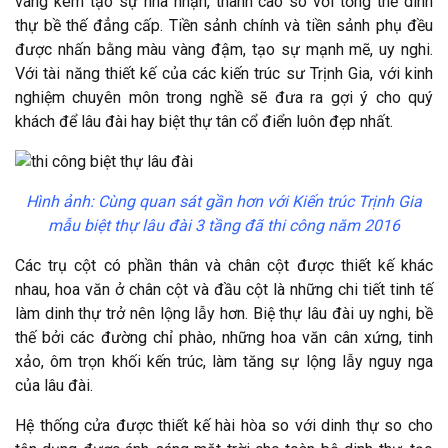
vàng kem tạo sự nhã nhặn, thanh cao so với tổng thể dinh
thự bề thế đẳng cấp. Tiền sảnh chính và tiền sảnh phụ đều
được nhấn bằng màu vàng đậm, tạo sự mạnh mẽ, uy nghi.
Với tài năng thiết kế của các kiến trúc sư Trịnh Gia, với kinh
nghiệm chuyên môn trong nghề sẽ đưa ra gợi ý cho quý
khách để lâu đài hay biệt thự tân cổ điển luôn đẹp nhất.
Hình ảnh:
Cùng quan sát gần hơn với Kiến trúc Trịnh Gia
mẫu biệt thự lâu đài 3 tầng đã thi công năm 2016
Các trụ cột có phần thân và chân cột được thiết kế khác
nhau, hoa văn ở chân cột và đầu cột là những chi tiết tinh tế
làm dinh thự trở nên lộng lẫy hơn. Biệ thự lâu đài uy nghi, bề
thế bởi các đường chỉ phào, những hoa văn cân xứng, tinh
xảo, ôm trọn khối kến trúc, làm tăng sự lộng lẫy nguy nga
của lâu đài.
Hệ thống cửa được thiết kế hài hòa so với dinh thự so cho