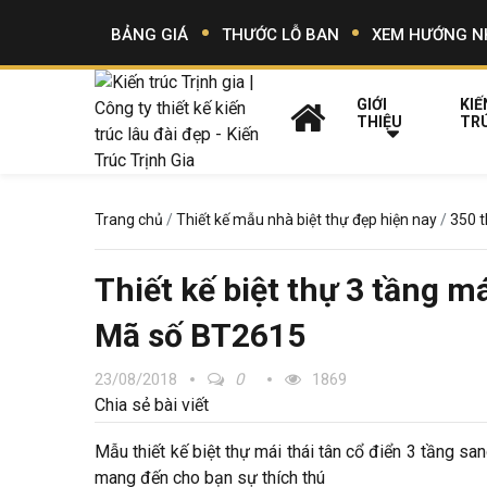
BẢNG GIÁ
THƯỚC LỖ BAN
XEM HƯỚNG N
GIỚI
KIẾ
THIỆU
TR
Trang chủ
Thiết kế mẫu nhà biệt thự đẹp hiện nay
350 t
Thiết kế biệt thự 3 tầng m
Mã số BT2615
23/08/2018
0
1869
Chia sẻ bài viết
Mẫu thiết kế biệt thự mái thái tân cổ điển 3 tầng san
mang đến cho bạn sự thích thú