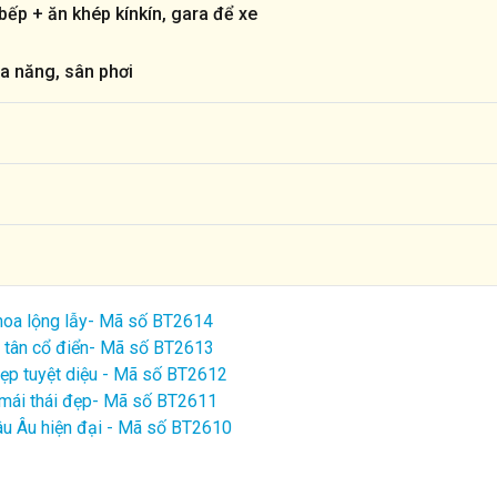
ếp + ăn khép kínkín, gara để xe
a năng, sân phơi
a hoa lộng lẫy- Mã số BT2614
ái tân cổ điển- Mã số BT2613
 đẹp tuyệt diệu - Mã số BT2612
c mái thái đẹp- Mã số BT2611
hâu Âu hiện đại - Mã số BT2610