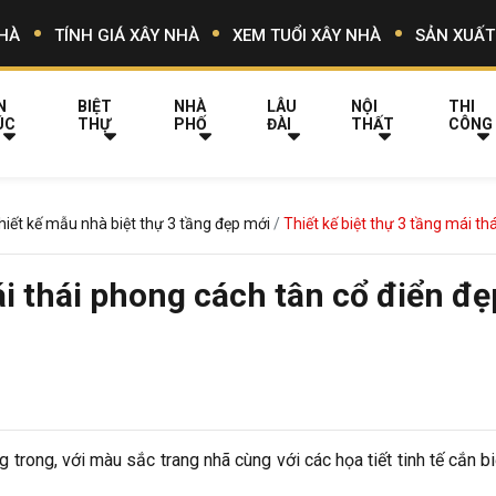
HÀ
TÍNH GIÁ XÂY NHÀ
XEM TUỔI XÂY NHÀ
SẢN XUẤT
N
BIỆT
NHÀ
LÂU
NỘI
THI
ÚC
THỰ
PHỐ
ĐÀI
THẤT
CÔNG
hiết kế mẫu nhà biệt thự 3 tầng đẹp mới
Thiết kế biệt thự 3 tầng mái t
ái thái phong cách tân cổ điển đẹ
g trong, với màu sắc trang nhã cùng với các họa tiết tinh tế cắn b