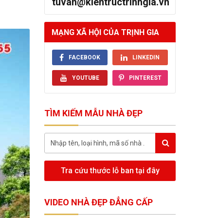
tuvan@kientructrinhgia.vn
MẠNG XÃ HỘI CỦA TRỊNH GIA
FACEBOOK
LINKEDIN
YOUTUBE
PINTEREST
TÌM KIẾM MẪU NHÀ ĐẸP
Tra cứu thước lỗ ban tại đây
VIDEO NHÀ ĐẸP ĐẲNG CẤP