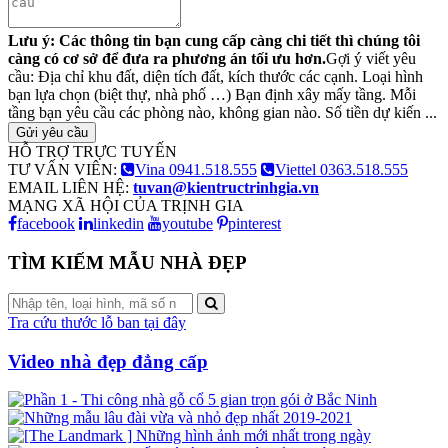
Lưu ý: Các thông tin bạn cung cấp càng chi tiết thì chúng tôi
càng có cơ sở để đưa ra phương án tối ưu hơn.
Gợi ý viết yêu
cầu: Địa chỉ khu đất, diện tích đất, kích thước các cạnh. Loại hình
bạn lựa chọn (biệt thự, nhà phố …) Bạn định xây mấy tầng. Mỗi
tầng bạn yêu cầu các phòng nào, không gian nào. Số tiền dự kiến ...
Gửi yêu cầu
HỖ TRỢ TRỰC TUYẾN
TƯ VẤN VIÊN:
Vina 0941.518.555
Viettel 0363.518.555
EMAIL LIÊN HỆ:
tuvan@kientructrinhgia.vn
MẠNG XÃ HỘI CỦA TRỊNH GIA
facebook
linkedin
youtube
pinterest
TÌM KIẾM MẪU NHÀ ĐẸP
Tra cứu thước lỗ ban tại đây
Video nhà đẹp đẳng cấp