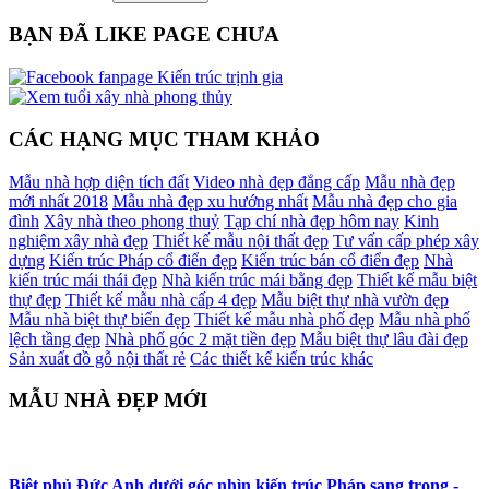
BẠN ĐÃ LIKE PAGE CHƯA
CÁC HẠNG MỤC THAM KHẢO
Mẫu nhà hợp diện tích đất
Video nhà đẹp đẳng cấp
Mẫu nhà đẹp
mới nhất 2018
Mẫu nhà đẹp xu hướng nhất
Mẫu nhà đẹp cho gia
đình
Xây nhà theo phong thuỷ
Tạp chí nhà đẹp hôm nay
Kinh
nghiệm xây nhà đẹp
Thiết kế mẫu nội thất đẹp
Tư vấn cấp phép xây
dựng
Kiến trúc Pháp cổ điển đẹp
Kiến trúc bán cổ điển đẹp
Nhà
kiến trúc mái thái đẹp
Nhà kiến trúc mái bằng đẹp
Thiết kế mẫu biệt
thự đẹp
Thiết kế mẫu nhà cấp 4 đẹp
Mẫu biệt thự nhà vườn đẹp
Mẫu nhà biệt thự biển đẹp
Thiết kế mẫu nhà phố đẹp
Mẫu nhà phố
lệch tầng đẹp
Nhà phố góc 2 mặt tiền đẹp
Mẫu biệt thự lâu đài đẹp
Sản xuất đồ gỗ nội thất rẻ
Các thiết kế kiến trúc khác
MẪU NHÀ ĐẸP MỚI
Biệt phủ Đức Anh dưới góc nhìn kiến trúc Pháp sang trọng -