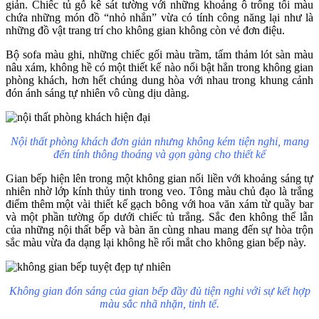
giản. Chiếc tủ gỗ kê sát tường với những khoảng ô trống tối màu
chứa những món đồ “nhỏ nhắn” vừa có tính công năng lại như là
những đồ vật trang trí cho không gian không còn vẻ đơn điệu.
Bộ sofa màu ghi, những chiếc gối màu trầm, tấm thảm lót sàn màu
nâu xám, không hề có một thiết kế nào nổi bật hẳn trong không gian
phòng khách, hơn hết chúng dung hòa với nhau trong khung cảnh
đón ánh sáng tự nhiên vô cùng dịu dàng.
Nội thất phòng khách đơn giản nhưng không kém tiện nghi, mang
đến tính thông thoáng và gọn gàng cho thiết kế
Gian bếp hiện lên trong một không gian nối liền với khoảng sáng tự
nhiên nhờ lớp kính thủy tinh trong veo. Tông màu chủ đạo là trắng
điểm thêm một vài thiết kế gạch bông với hoa văn xám từ quầy bar
và một phần tường ốp dưới chiếc tủ trắng. Sắc đen không thể lẫn
của những nội thất bếp và bàn ăn cùng nhau mang đến sự hòa trộn
sắc màu vừa đa dạng lại không hề rối mắt cho không gian bếp này.
Không gian đón sáng của gian bếp đầy đủ tiện nghi với sự kết hợp
màu sắc nhã nhặn, tinh tế.