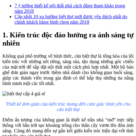
7 ý tưởng thiết kế nội thất phá cách đáng tham khảo trong
năm 2018
Cập nhật 10 xu hướng biệt thự mới được yêu thích nhất do
chính khách hàng bình chọn năm 2018
1. Kiến trúc độc đáo hướng ra ánh sáng tự
nhiên
Không quá phô trường về hình thức, căn biệt thự là tổng hòa của lối
kiến trúc với những nét riêng, sáng sủa, tận dụng những góc chiếu
của mặt trời để sắp đặt nội thất một cách phù hợp nhất. Một bộ bàn
ghế đơn giản ngay trước thềm nhà dành cho không gian buổi sáng,
giúp các thành viên trong gia đình có thể hấp thụ những tia nắng
bình minh một các tốt nhất.
Thiết kế đơn giản của kiến trúc mang đến cảm giác bình yên cho
căn biệt thự
Điểm ấn tượng của không gian là thiết kế trần nhà “mở” trực tiếp
thông với bầu trời tạo khoảng trống cho thân cây vươn lên đón ánh
sáng. Cùng đó mang đến sự gắn kết giữa kiến trúc hiện đại với tính