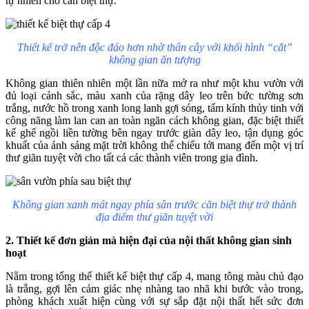
tự nhiên cho căn biệt thự.
Thiết kế trở nên độc đáo hơn nhờ thân cây với khối hình “cắt”
không gian ấn tượng
Không gian thiên nhiên một lần nữa mở ra như một khu vườn với
đủ loại cảnh sắc, màu xanh của rặng dây leo trên bức tường sơn
trắng, nước hồ trong xanh long lanh gợi sóng, tấm kính thủy tinh với
công năng làm lan can an toàn ngăn cách không gian, đặc biệt thiết
kế ghế ngồi liền tường bên ngay trước giàn dây leo, tận dụng góc
khuất của ánh sáng mặt trời không thể chiếu tới mang đến một vị trí
thư giãn tuyệt vời cho tất cả các thành viên trong gia đình.
Không gian xanh mát ngay phía sân trước căn biệt thự trở thành
địa điểm thư giãn tuyệt vời
2. Thiết kế đơn giản mà hiện đại của nội thất không gian sinh
hoạt
Nằm trong tổng thể thiết kế biệt thự cấp 4, mang tông màu chủ đạo
là trắng, gợi lên cảm giác nhẹ nhàng tao nhã khi bước vào trong,
phòng khách xuất hiện cùng với sự sắp đặt nội thất hết sức đơn