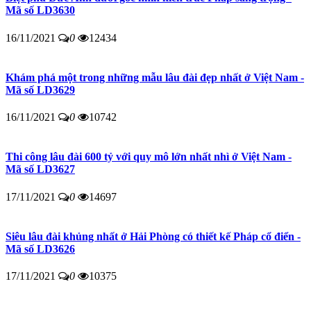
Mã số LD3630
16/11/2021
0
12434
Khám phá một trong những mẫu lâu đài đẹp nhất ở Việt Nam -
Mã số LD3629
16/11/2021
0
10742
Thi công lâu đài 600 tỷ với quy mô lớn nhất nhì ở Việt Nam -
Mã số LD3627
17/11/2021
0
14697
Siêu lâu đài khủng nhất ở Hải Phòng có thiết kế Pháp cổ điển -
Mã số LD3626
17/11/2021
0
10375