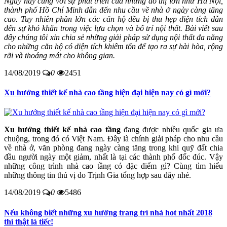
Ngày nay cùng với sự phát triển của những đô thị lớn như Hà Nội,
thành phố Hồ Chí Minh dẫn đến nhu cầu về nhà ở ngày càng tăng
cao. Tuy nhiên phần lớn các căn hộ đều bị thu hẹp diện tích dẫn
đến sự khó khăn trong việc lựa chọn và bố trí nội thất. Bài viết sau
đây chúng tôi xin chia sẻ những giải pháp sử dụng nội thất đa năng
cho những căn hộ có diện tích khiêm tốn để tạo ra sự hài hòa, rộng
rãi và thoáng mát cho không gian.
14/08/2019
0
2451
Xu hướng thiết kế nhà cao tầng hiện đại hiện nay có gì mới?
Xu hướng thiết kế nhà cao tầng
đang được nhiều quốc gia ưa
chuộng, trong đó có Việt Nam. Đây là chính giải pháp cho nhu cầu
về nhà ở, văn phòng đang ngày càng tăng trong khi quỹ đất chia
đầu người ngày một giảm, nhất là tại các thành phố đốc đúc. Vậy
những công trình nhà cao tầng có đặc điểm gì? Cùng tìm hiểu
những thông tin thú vị do Trịnh Gia tổng hợp sau đây nhé.
14/08/2019
0
5486
Nếu không biết những xu hướng trang trí nhà hot nhất 2018
thì thật là tiếc!