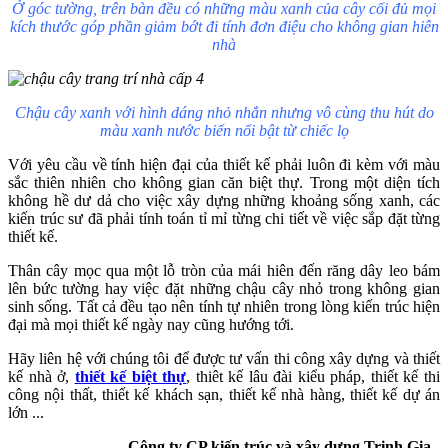
Ở góc tường, trên bàn đều có những màu xanh của cây cối đủ mọi
kích thước góp phần giảm bớt đi tính đơn điệu cho không gian hiên
nhà
Chậu cây xanh với hình dáng nhỏ nhắn nhưng vô cùng thu hút do
màu xanh nước biển nổi bật từ chiếc lọ
Với yêu cầu về tính hiện đại của thiết kế phải luôn đi kèm với màu
sắc thiên nhiên cho không gian căn biệt thự. Trong một diện tích
không hề dư dả cho việc xây dựng những khoảng sống xanh, các
kiến trúc sư đã phải tính toán tỉ mỉ từng chi tiết về việc sắp đặt từng
thiết kế.
Thân cây mọc qua một lỗ tròn của mái hiên đến răng dây leo bám
lên bức tường hay việc đặt những chậu cây nhỏ trong không gian
sinh sống. Tất cả đều tạo nên tính tự nhiên trong lòng kiến trúc hiện
đại mà mọi thiết kế ngày nay cũng hướng tới.
Hãy liên hệ với chúng tôi để được tư vấn thi công xây dựng và thiết
kế nhà ở,
thiết kế biệt thự
, thiêt kế lâu đài kiểu pháp, thiết kế thi
công nội thất, thiết kế khách sạn, thiết kế nhà hàng, thiết kế dự án
lớn ...
Công ty CP kiến trúc và xây dựng Trịnh Gia -