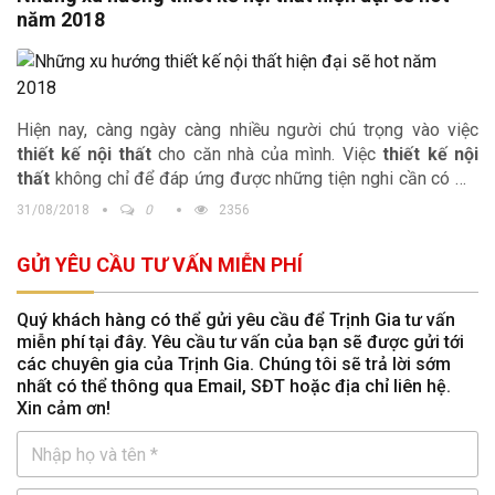
năm 2018
Hiện nay, càng ngày càng nhiều người chú trọng vào việc
thiết kế nội thất
cho căn nhà của mình. Việc
thiết kế nội
thất
không chỉ để đáp ứng được những tiện nghi cần có mà
còn để thể hiện mắt thầm mĩ cũng như cá tính riêng độc đáo
31/08/2018
0
2356
của gia chủ. Và rất tiếc nếu bạn bỏ qua những xu hướng thiết
kế nội thất 2018 được dự báo sẽ gây hot trong bài viết dưới
GỬI YÊU CẦU TƯ VẤN MIỄN PHÍ
đây.
Quý khách hàng có thể gửi yêu cầu để Trịnh Gia tư vấn
miễn phí tại đây. Yêu cầu tư vấn của bạn sẽ được gửi tới
các chuyên gia của Trịnh Gia. Chúng tôi sẽ trả lời sớm
nhất có thể thông qua Email, SĐT hoặc địa chỉ liên hệ.
Xin cảm ơn!