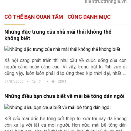
kientructrinhgia.vn
CÓ THỂ BẠN QUAN TÂM - CÙNG DANH MỤC
Những đặc trưng của nhà mái thái không thể
không biết
Xã hội càng phát triển thì nhu cầu về cuộc sống của con
người càng ngày càng cao. Vì vậy, trong bất kì lĩnh vực gì
cũng vậy, luôn luôn phải đáp ứng theo kịp thời đại, nhất là
đối với linh vực nhà ở. Trong bài viết này, Kiến trúc Trịnh Gia
07/07/2020
0
2804
xin chia sẻ tới các bạn thông tin về loại hình nhà mái thái.
Những điều bạn chưa biết về mái bê tông dán ngói
Kết cấu mái dốc bê tông cốt thép từ xưa tới nay đã không
còn xa lạ với tất cả mọi người. Hơn nữa, mái bê tông dán