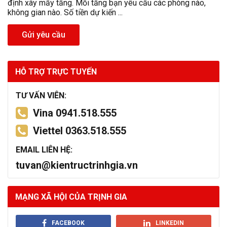
định xây mấy tầng. Mỗi tầng bạn yêu cầu các phòng nào,
không gian nào. Số tiền dự kiến ...
Gửi yêu cầu
HỖ TRỢ TRỰC TUYẾN
TƯ VẤN VIÊN:
Vina 0941.518.555
Viettel 0363.518.555
EMAIL LIÊN HỆ:
tuvan@kientructrinhgia.vn
MẠNG XÃ HỘI CỦA TRỊNH GIA
FACEBOOK
LINKEDIN