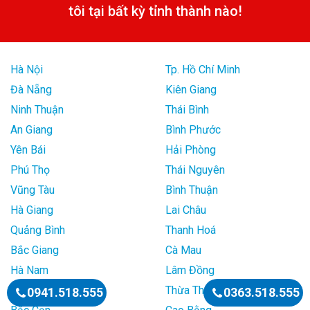
tôi tại bất kỳ tỉnh thành nào!
Hà Nội
Tp. Hồ Chí Minh
Đà Nẵng
Kiên Giang
Ninh Thuận
Thái Bình
An Giang
Bình Phước
Yên Bái
Hải Phòng
Phú Thọ
Thái Nguyên
Vũng Tàu
Bình Thuận
Hà Giang
Lai Châu
Quảng Bình
Thanh Hoá
Bắc Giang
Cà Mau
Hà Nam
Lâm Đồng
Quảng Nam
Thừa Thiên Huế
0941.518.555
0363.518.555