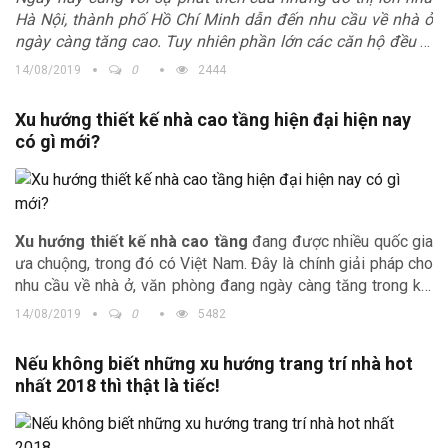
Hà Nội, thành phố Hồ Chí Minh dẫn đến nhu cầu về nhà ở
ngày càng tăng cao. Tuy nhiên phần lớn các căn hộ đều bị
thu hẹp diện tích dẫn đến sự khó khăn trong việc lựa chọn
14/08/2019
0
2444
và bố trí nội thất. Bài viết sau đây chúng tôi xin chia sẻ
những giải pháp sử dụng nội thất đa năng cho những căn
Xu hướng thiết kế nhà cao tầng hiện đại hiện nay
hộ có diện tích khiêm tốn để tạo ra sự hài hòa, rộng rãi và
có gì mới?
thoáng mát cho không gian.
Xu hướng thiết kế nhà cao tầng
đang được nhiều quốc gia
ưa chuộng, trong đó có Việt Nam. Đây là chính giải pháp cho
nhu cầu về nhà ở, văn phòng đang ngày càng tăng trong khi
quỹ đất chia đầu người ngày một giảm, nhất là tại các thành
14/08/2019
0
5482
phố đốc đúc. Vậy những công trình nhà cao tầng có đặc
điểm gì? Cùng tìm hiểu những thông tin thú vị do Trịnh Gia
Nếu không biết những xu hướng trang trí nhà hot
tổng hợp sau đây nhé.
nhất 2018 thì thật là tiếc!