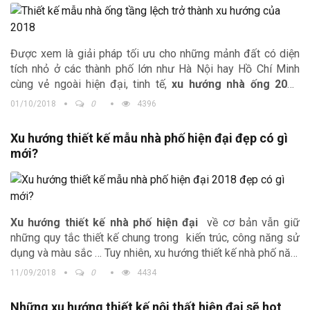
Được xem là giải pháp tối ưu cho những mảnh đất có diện
tích nhỏ ở các thành phố lớn như Hà Nội hay Hồ Chí Minh
cùng vẻ ngoài hiện đại, tinh tế,
xu hướng nhà ống 2018
đang đón nhận hàng loạt những thiết kế nhà ống tầng lệch
01/10/2018
0
4396
độc đáo. Để rõ hơn về
xu hướng nhà ống 2018
mới lạ này,
hãy cùng Trịnh Gia tìm hiểu thêm những thông tin thú vị dưới
Xu hướng thiết kế mẫu nhà phố hiện đại đẹp có gì
đây nhé.
mới?
Xu hướng thiết kế nhà phố hiện đại
về cơ bản vẫn giữ
những quy tắc thiết kế chung trong kiến trúc, công năng sử
dụng và màu sắc … Tuy nhiên, xu hướng thiết kế nhà phố năm
nay có một vài nét nổi bật mà chắc chắn sau khi giới thiệu,
11/09/2018
0
4434
bạn sẽ chọn được cho mình một ý tưởng tuyệt vời cho căn
nhà phố hiện đại, hợp thời của mình.
Những xu hướng thiết kế nội thất hiện đại sẽ hot