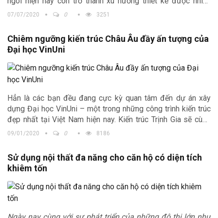
ngói hiện nay còn trở thành xu hướng thiết kế được nhiều
người ưa chuộng và lựa chọn cho không gian sống của gia
07/07/2020
0
3251
đình. Với những ưu thế riêng, khách hàng đã sử dụng cách
dán ngói lên mái bê tông để có thể duy trì được tính thẩm mĩ
Chiêm ngưỡng kiến trúc Châu Âu đầy ấn tượng của
của căn nhà đồng thời hạn chế tối thiểu hiện tượng thấm dột.
Đại học VinUni
Trong bài viết này, Kiến trúc Trịnh Gia sẽ chia sẻ đến các bạn
thông tin chi tiết và cần thiết nhất.
Hẳn là các bạn đều đang cực kỳ quan tâm đến dự án xây
dựng Đại học VinUni – một trong những công trình kiến trúc
đẹp nhất tại Việt Nam hiện nay. Kiến trúc Trịnh Gia sẽ cùng
các bạn chiêm ngưỡng thiết kế mang đậm phong cách Châu
09/01/2020
0
8186
Âu lần này của VinUni nhé!
Sử dụng nội thất đa năng cho căn hộ có diện tích
khiêm tốn
Ngày nay cùng với sự phát triển của những đô thị lớn như