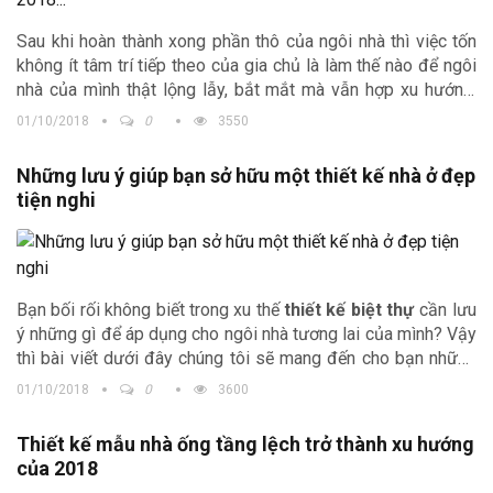
Sau khi hoàn thành xong phần thô của ngôi nhà thì việc tốn
không ít tâm trí tiếp theo của gia chủ là làm thế nào để ngôi
nhà của mình thật lộng lẫy, bắt mắt mà vẫn hợp xu hướng.
Như một lời gợi ý giúp bạn giải quyết vấn đề này, đừng bỏ
01/10/2018
0
3550
qua những xu hướng trang trí nhà thịnh hành nhất 2018 mà
chúng tôi chia sẻ dưới đây nhé.
Những lưu ý giúp bạn sở hữu một thiết kế nhà ở đẹp
tiện nghi
Bạn bối rối không biết trong xu thế
thiết kế biệt thự
cần lưu
ý những gì để áp dụng cho ngôi nhà tương lai của mình? Vậy
thì bài viết dưới đây chúng tôi sẽ mang đến cho bạn những
điều cần lưu ý khi thiết kế nhà ở sao cho thật bắt mắt và tận
01/10/2018
0
3600
dụng tối đa công năng sử dụng của ngôi nhà.
Thiết kế mẫu nhà ống tầng lệch trở thành xu hướng
của 2018