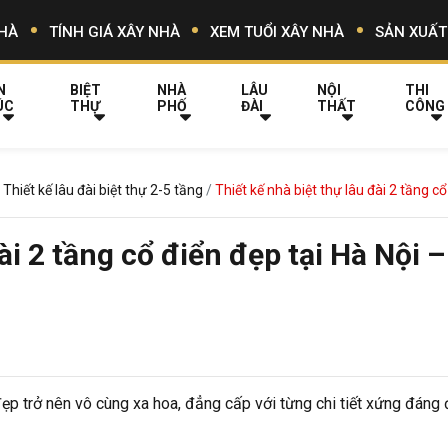
HÀ
TÍNH GIÁ XÂY NHÀ
XEM TUỔI XÂY NHÀ
SẢN XUẤT
N
BIỆT
NHÀ
LÂU
NỘI
THI
ÚC
THỰ
PHỐ
ĐÀI
THẤT
CÔNG
Thiết kế lâu đài biệt thự 2-5 tầng
Thiết kế nhà biệt thự lâu đài 2 tầng c
ài 2 tầng cổ điển đẹp tại Hà Nội 
 đẹp trở nên vô cùng xa hoa, đẳng cấp với từng chi tiết xứng đáng 