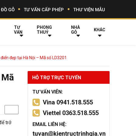
 ĐỒ GỖ
TƯ VẤN CẤP PHÉP
THƯ VIỆN MẪU
TƯ
PHONG
NHÀ
KHÁC
VẤN
THUỶ
GỖ
ổ điển đẹp tại Hà Nội – Mã số LD3201
– Mã
HỖ TRỢ TRỰC TUYẾN
TƯ VẤN VIÊN:
Vina 0941.518.555
Viettel 0363.518.555
để trở
EMAIL LIÊN HỆ:
tuvan@kientructrinhgia.vn