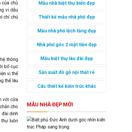
h của chủ
Mẫu nhà biệt thự biển đẹp
ng vi dẫu
Thiết kế mẫu nhà phố đẹp
ì chỉ chú
Mẫu nhà phố lệch tầng đẹp
Nhà phố góc 2 mặt tiền đẹp
Mẫu biệt thự lâu đài đẹp
 hệ thông
ới bố cục
Sản xuất đồ gỗ nội thất rẻ
iện vị thế
g thể lâu
Các thiết kế kiến trúc khác
n với cửa
MẪU NHÀ ĐẸP MỚI
 chắn cho
 đài dinh
 thự luôn