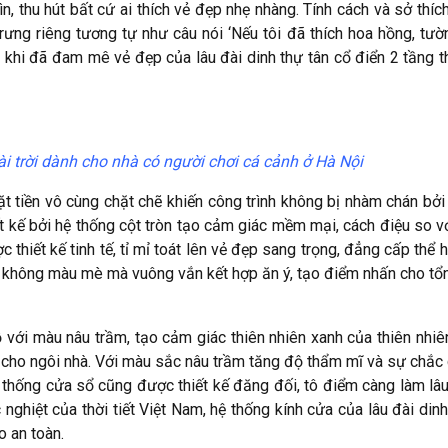
ìn, thu hút bất cứ ai thích vẻ đẹp nhẹ nhàng. Tính cách và sở thíc
ưng riêng tương tự như câu nói ‘Nếu tôi đã thích hoa hồng, tườ
m khi đã đam mê vẻ đẹp của lâu đài dinh thự tân cổ điển 2 tầng th
ài trời dành cho nhà có người chơi cá cảnh ở Hà Nội
t tiền vô cùng chặt chẽ khiến công trình không bị nhàm chán bởi
t kế bởi hệ thống cột tròn tạo cảm giác mềm mại, cách điệu so v
thiết kế tinh tế, tỉ mỉ toát lên vẻ đẹp sang trọng, đẳng cấp thể h
iền không màu mè mà vuông vắn kết hợp ăn ý, tạo điểm nhấn cho tổn
ới màu nâu trầm, tạo cảm giác thiên nhiên xanh của thiên nhiê
i cho ngôi nhà. Với màu sắc nâu trầm tăng độ thẩm mĩ và sự chắc
hệ thống cửa sổ cũng được thiết kế đăng đối, tô điểm càng làm lâu
 nghiệt của thời tiết Việt Nam, hệ thống kính cửa của lâu đài dinh
o an toàn.