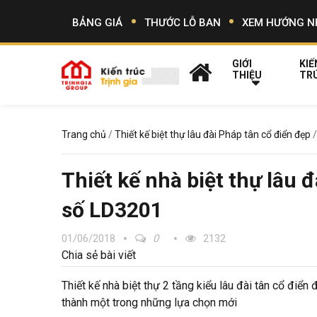
BẢNG GIÁ
THƯỚC LỖ BAN
XEM HƯỚNG N
GIỚI
KIẾ
THIỆU
TR
Trang chủ
Thiết kế biệt thự lâu đài Pháp tân cổ điển đẹp
Thiết kế nhà biệt thự lâu đ
số LD3201
01/06/2018
0
2132
Chia sẻ bài viết
Thiết kế nhà biệt thự 2 tầng kiểu lâu đài tân cổ điển
thành một trong những lựa chọn mới