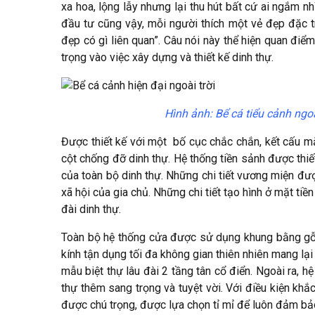
xa hoa, lộng lẫy nhưng lại thu hút bất cứ ai ngắm nh
đầu tư cũng vậy, mỗi người thích một vẻ đẹp đặc tr
đẹp có gì liên quan”. Câu nói này thể hiện quan điể
trọng vào việc xây dựng và thiết kế dinh thự.
Hình ảnh: Bể cá tiểu cảnh ngo
Được thiết kế với một bố cục chắc chắn, kết cấu mặ
cột chống đỡ dinh thự. Hệ thống tiền sảnh được thiế
của toàn bộ dinh thự. Những chi tiết vương miện được 
xã hội của gia chủ. Những chi tiết tạo hình ở mặt t
đài dinh thự.
Toàn bộ hệ thống cửa được sử dụng khung bằng gỗ v
kính tận dụng tối đa không gian thiên nhiên mang lạ
mẫu biệt thự lâu đài 2 tầng tân cổ điển. Ngoài ra, 
thự thêm sang trọng và tuyệt vời. Với điều kiện khắc
được chú trọng, được lựa chọn tỉ mỉ để luôn đảm bả