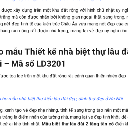
được xây dựng trên một khu đất rộng với hình chữ nhật uy ngh
trắng mà còn được nhấn bởi không gian ngoại thất sang trọng,
g nét đẹp tinh tế của kiến trúc Châu Âu vừa mang nét đẹp của 
 hàng rào cũng rất được chú trọng, mang lại vẻ đẹp uy nghi cho
 mẫu Thiết kế nhà biệt thự lâu đ
ội – Mã số LD3201
được tọa lạc trên một khu đất rộng rãi, cảnh quan thiên nhiên đẹp
cho mẫu nhà biệt thự kiểu lâu đài đẹp, dinh thự đẹp ở Hà Nội
, xanh tạo vẻ đẹp nhẹ nhàng, tinh tế sang trọng tạo nên một mẫ
 trắng là điểm nhấn của tường nhà, mang lại vẻ đẹp tinh khôi, dễ 
 cứ ai khó tính nhất.
Mẫu biệt thự lâu đài 2 tầng tân cổ
điển k