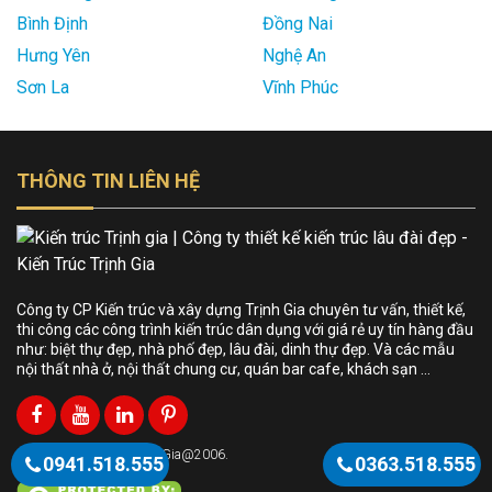
Bình Định
Đồng Nai
Hưng Yên
Nghệ An
Sơn La
Vĩnh Phúc
THÔNG TIN LIÊN HỆ
Công ty CP Kiến trúc và xây dựng Trịnh Gia chuyên tư vấn, thiết kế,
thi công các công trình kiến trúc dân dụng với giá rẻ uy tín hàng đầu
như: biệt thự đẹp, nhà phố đẹp, lâu đài, dinh thự đẹp. Và các mẫu
nội thất nhà ở, nội thất chung cư, quán bar cafe, khách sạn …
Bản quyền KientrucTrinhGia@2006.
0941.518.555
0363.518.555