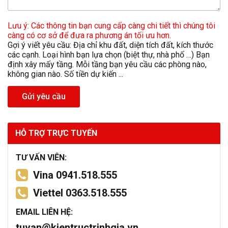
Lưu ý: Các thông tin bạn cung cấp càng chi tiết thì chúng tôi
càng có cơ sở để đưa ra phương án tối ưu hơn.
Gợi ý viết yêu cầu: Địa chỉ khu đất, diện tích đất, kích thước
các cạnh. Loại hình bạn lựa chọn (biệt thự, nhà phố …) Bạn
định xây mấy tầng. Mỗi tầng bạn yêu cầu các phòng nào,
không gian nào. Số tiền dự kiến ...
Gửi yêu cầu
HỖ TRỢ TRỰC TUYẾN
TƯ VẤN VIÊN:
Vina 0941.518.555
Viettel 0363.518.555
EMAIL LIÊN HỆ:
tuvan@kientructrinhgia.vn