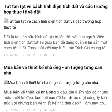
Tất tần tật về cách tính diện tích đất và các trường
hợp thực tế về đất
Đất là tài sản hữu hình có giá trị lớn đối với con ngườ. Việc
tích diện tích đất tốt sẽ giúp bạn dễ dàng quản lí tài sản một
cách tốt nhất. Trong bài viết này Kiến trúc Trịnh Gia chúng tối
sẽ bật mí đến các bạn cách tính diện tích đất và các trường
15/06/2022
0
2109
hợp thực tế về đất mà bạn cần biết.
Mua bản vẽ thiết kế nhà ống - ấn tượng từng căn
nhà
Mua bản vẽ thiết kế nhà ống
ở đâu, địa điểm nào có những
mẫu thiết kế đẹp, làm thế nào để tìm được một công ty kiến
trúc với những bản vẽ thiết kế nhà dân đẹp? Hôm nay, công
ty Kiến trúc Trịnh Gia sẽ cùng bạn đi tìm câu trả lời nhé.
07/07/2020
0
2600