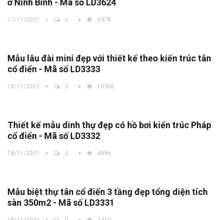
ở Ninh Bình - Mã số LD3624
17/11/2021
0
6378
Mẫu lâu đài mini đẹp với thiết kế theo kiến trúc tân
cổ điển - Mã số LD3333
18/11/2021
0
10306
Thiết kế mẫu dinh thự đẹp có hồ bơi kiến trúc Pháp
cổ điển - Mã số LD3332
18/11/2021
0
4996
Mẫu biệt thự tân cổ điển 3 tầng đẹp tổng diện tích
sàn 350m2 - Mã số LD3331
18/11/2021
0
4410