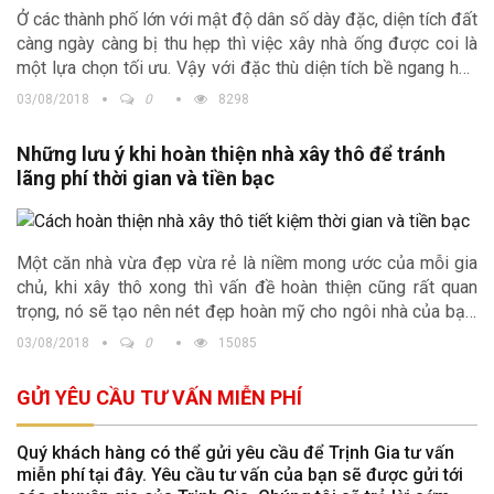
Ở các thành phố lớn với mật độ dân số dày đặc, diện tích đất
càng ngày càng bị thu hẹp thì việc xây nhà ống được coi là
một lựa chọn tối ưu. Vậy với đặc thù diện tích bề ngang hẹp
thì nên xây dựng nhà ống như thế nào để ngôi nhà không còn
03/08/2018
0
8298
cảm giác chật chội. Bài viết dưới đây Trịnh Gia sẽ đưa ra một
vài điều lưu ý khi xây nhà ống đẹp, ấn tượng, có công năng
Những lưu ý khi hoàn thiện nhà xây thô để tránh
sử dụng cao.
lãng phí thời gian và tiền bạc
Một căn nhà vừa đẹp vừa rẻ là niềm mong ước của mỗi gia
chủ, khi xây thô xong thì vấn đề hoàn thiện cũng rất quan
trọng, nó sẽ tạo nên nét đẹp hoàn mỹ cho ngôi nhà của bạn.
Bài viết dưới đây sẽ cung cấp cho bạn những kinh nghiệm
03/08/2018
0
15085
hoàn thiện nhà xây thô
để tránh lãng phí thời gian và tiền
bạc nhất!
GỬI YÊU CẦU TƯ VẤN MIỄN PHÍ
Quý khách hàng có thể gửi yêu cầu để Trịnh Gia tư vấn
miễn phí tại đây. Yêu cầu tư vấn của bạn sẽ được gửi tới