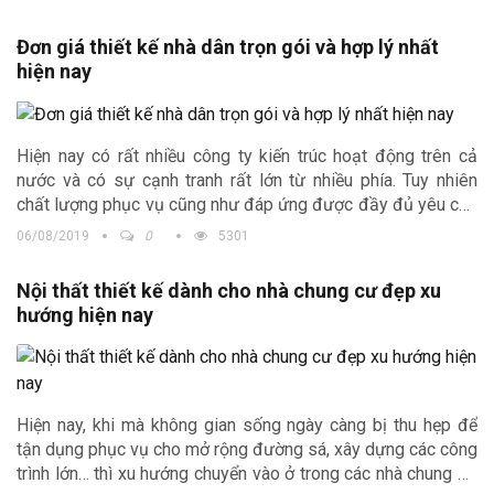
Đơn giá thiết kế nhà dân trọn gói và hợp lý nhất
hiện nay
Hiện nay có rất nhiều công ty kiến trúc hoạt động trên cả
nước và có sự cạnh tranh rất lớn từ nhiều phía. Tuy nhiên
chất lượng phục vụ cũng như đáp ứng được đầy đủ yêu cầu
của gia chủ không phải công ty kiến trúc nào cũng thực hiện
06/08/2019
0
5301
được. Công ty Kiến trúc Trịnh Gia chúng tôi với nhiều năm
kinh nghiệm trong nghề đã thiết kế rất nhiều công trình với
Nội thất thiết kế dành cho nhà chung cư đẹp xu
đơn giá thiết kế nhà dân
phù hợp, là sự lựa chọn lí tưởng
hướng hiện nay
của khách hàng.
Hiện nay, khi mà không gian sống ngày càng bị thu hẹp để
tận dụng phục vụ cho mở rộng đường sá, xây dựng các công
trình lớn… thì xu hướng chuyển vào ở trong các nhà chung cư