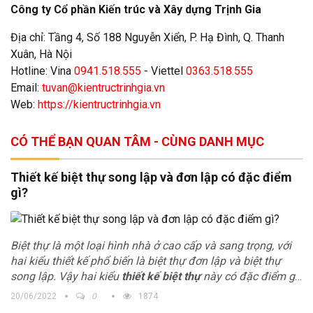
Công ty Cổ phần Kiến trúc và Xây dựng Trịnh Gia
Địa chỉ:
Tầng 4, Số 188 Nguyễn Xiển, P. Hạ Đình, Q. Thanh
Xuân, Hà Nội
Hotline: Vina
0941.518.555
- Viettel
0363.518.555
Email:
tuvan@kientructrinhgia.vn
Web:
https://kientructrinhgia.vn
CÓ THỂ BẠN QUAN TÂM - CÙNG DANH MỤC
Thiết kế biệt thự song lập và đơn lập có đặc điểm
gì?
Biệt thự là một loại hình nhà ở cao cấp và sang trọng, với
hai kiểu thiết kế phổ biến là biệt thự đơn lập và biệt thự
song lập. Vậy hai kiểu
thiết kế biệt thự
này có đặc điểm gì,
chúng ta cùng tham khảo bài viết dưới đây để có được câu
20/06/2022
0
1874
trả lời nhé.