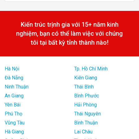
Kiến trúc trịnh gia với 15+ năm kinh
nghiệm, bạn có thể làm việc với chúng
tôi tại bất kỳ tỉnh thành nào!
Hà Nội
Tp. Hồ Chí Minh
Đà Nẵng
Kiên Giang
Ninh Thuận
Thái Bình
An Giang
Bình Phước
Yên Bái
Hải Phòng
Phú Thọ
Thái Nguyên
Vũng Tàu
Bình Thuận
Hà Giang
Lai Châu