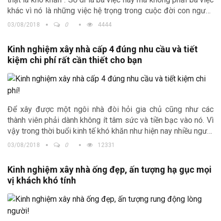
khác vì nó là những việc hệ trọng trong cuộc đời con người,
đòi hỏi sự cẩn thận, tỉ mỉ và chu đáo. Và với những ai đang
03/08/2018
0
4444
có ý định xây nhà trong năm nay, đừng bỏ qua những
kinh
nghiệm xây nhà
quý giá do Trịnh Gia tổng hợp sau đây nhé.
Kinh nghiệm xây nhà cấp 4 đúng nhu cầu và tiết
kiệm chi phí rất cần thiết cho bạn
Để xây được một ngôi nhà đòi hỏi gia chủ cũng như các
thành viên phải dành không ít tâm sức và tiền bạc vào nó. Vì
vậy trong thời buổi kinh tế khó khăn như hiện nay nhiều người
đã chọn xây cho mình một căn nhà cấp 4 để ở, hay đơn giản
03/08/2018
0
12331
vì chán với cảnh leo lên leo xuống khi sống trong những ngôi
nhà cao tầng. Hiểu được nhu cầu đó, Trịnh Gia xin được chia
Kinh nghiệm xây nhà ống đẹp, ấn tượng hạ gục mọi
sẻ một vài
kinh nghiệm xây nhà cấp 4
đáp ứng đúng nhu
vị khách khó tính
cầu với chi phí hợp lý, gia chủ cùng tham khảo nhé.