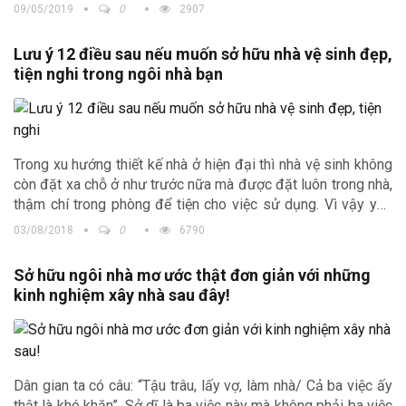
được cho là xu hướng khôn ngoan và phù hợp hơn với nhà ở
09/05/2019
0
2907
phố hay nhà ống.
Lưu ý 12 điều sau nếu muốn sở hữu nhà vệ sinh đẹp,
tiện nghi trong ngôi nhà bạn
Trong xu hướng thiết kế nhà ở hiện đại thì nhà vệ sinh không
còn đặt xa chỗ ở như trước nữa mà được đặt luôn trong nhà,
thậm chí trong phòng để tiện cho việc sử dụng. Vì vậy yêu
cầu về nhà vệ sinh theo đó cũng thay đổi phải thông thoáng,
03/08/2018
0
6790
sạch sẽ và đạt thẩm mĩ. Tuy nhiên, sau một thời gian sử
dụng không chỉ nhà ở mà nhà vệ sinh cũng có dấu hiệu
Sở hữu ngôi nhà mơ ước thật đơn giản với những
xuống cấp, hư hỏng và sửa nhà vệ sinh chính là giải pháp
kinh nghiệm xây nhà sau đây!
giải quyết vấn đề này.
Dân gian ta có câu: “Tậu trâu, lấy vợ, làm nhà/ Cả ba việc ấy
thật là khó khăn”. Sở dĩ là ba việc này mà không phải ba việc