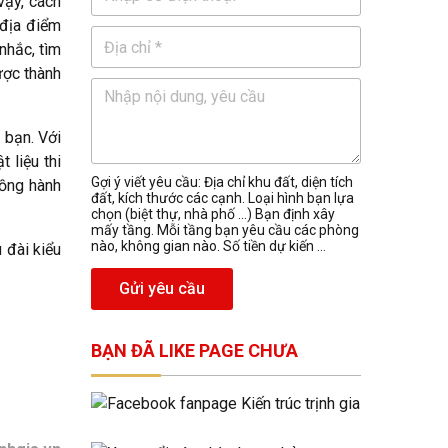
vậy, cách
 địa điểm
nhắc, tìm
ược thành
 bạn. Với
 liệu thi
Gợi ý viết yêu cầu: Địa chỉ khu đất, diện tích
đồng hành
đất, kích thước các cạnh. Loại hình bạn lựa
chọn (biệt thự, nhà phố …) Bạn định xây
mấy tầng. Mỗi tầng bạn yêu cầu các phòng
nào, không gian nào. Số tiền dự kiến ...
u đài kiểu
Gửi yêu cầu
BẠN ĐÃ LIKE PAGE CHƯA