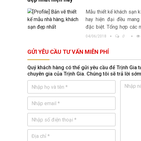
Mẫu thiết kế khách sạn 
hay hiện đại đều mang
đặc biệt. Tổng hợp các 
kế khách sạn, nhà hàng 
04/06/2018
0
mang lại lợi nhuận cao
doanh, buôn bán
GỬI YÊU CẦU TƯ VẤN MIỄN PHÍ
Quý khách hàng có thể gửi yêu cầu để Trịnh Gia tư
chuyên gia của Trịnh Gia. Chúng tôi sẽ trả lời sớ