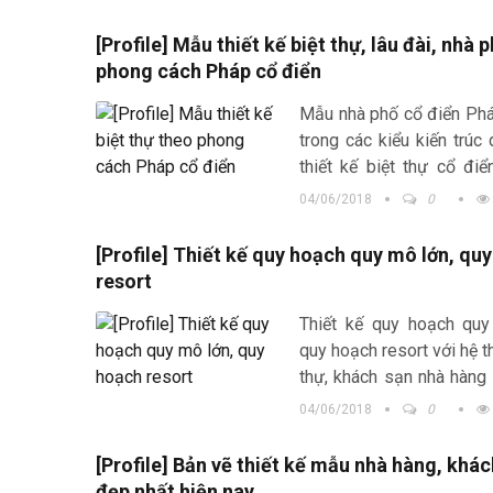
Mang tới không gian sống 
[Profile] Mẫu thiết kế biệt thự, lâu đài, nhà 
phong cách Pháp cổ điển
Mẫu nhà phố cổ điển Phá
trong các kiểu kiến trúc 
thiết kế biệt thự cổ điể
bạn sẽ thấy dễ hơn là kiến
04/06/2018
0
đài cổ điển kiểu Pháp
[Profile] Thiết kế quy hoạch quy mô lớn, qu
resort
Thiết kế quy hoạch quy
quy hoạch resort với hệ t
thự, khách sạn nhà hàng
hệ thông Spa, nghĩ dưỡng
04/06/2018
0
đáng để thu hút khá
phương về nghỉ dưỡng
[Profile] Bản vẽ thiết kế mẫu nhà hàng, khác
đẹp nhất hiện nay