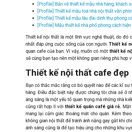
[Profile] Bản vẽ thiết kế mẫu nhà hàng, khách 
[Profile] Thiết kế mẫu toà nhà nội thất văn phò
[Profile] Thiết kế mẫu lâu đài dinh thự phong 
[Profile] Mẫu thiết kế nhà phố phong cách hiện
Thiết kế nội thất là một lĩnh vực nghệ thuật, do đ
nhất đáp ứng cuộc sống của con người.
Thiết kế n
quan cafe của bạn. Vì vậy, muốn có một
thiết kế n
sẽ cùng bạn tạo nên một không gian riêng phù hợp vớ
Thiết kế nội thất cafe đẹp
Bạn có thắc mắc rằng có bó quyết nào để các kĩ sư
hàng. Điều đặc biệt này được chúng tôi chia sẻ ở n
áng sáng là một yếu tố quan trọng mà những nhà kiế
cũng rất hợp lí với
thiết kế quán café giá rẻ.
Mặt 
mang lại cảm giác thoáng mát cho quán. Kèm theo
không gian nội thất để tránh ánh nắng gay gắt khi c
ánh sáng cũng là để tạo hiệu ứng cho những khu vực