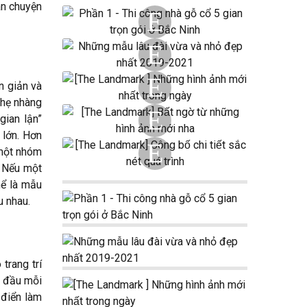
án chuyện
n giản và
nhẹ nhàng
gian lận”
 lớn. Hơn
 một nhóm
. Nếu một
hể là mẫu
u nhau.
trang trí
ừ đầu mỗi
 điển làm