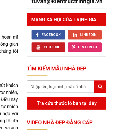
tuvan@kientructrinhgia.vn
MẠNG XÃ HỘI CỦA TRỊNH GIA
FACEBOOK
LINKEDIN
h hoàn mĩ
hông gian
YOUTUBE
PINTEREST
chúng tôi
TÌM KIẾM MẪU NHÀ ĐẸP
hút khách
tự nhiên,
 Điều này
Tra cứu thước lỗ ban tại đây
 tự nhiên
ù hợp với
ng tối đa
VIDEO NHÀ ĐẸP ĐẲNG CẤP
ên và ánh