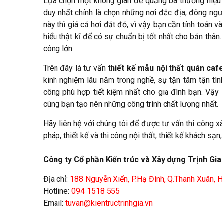
Lựa chọn một không gian để quảng bá thương hiệu 
duy nhất chính là chọn những nơi đắc địa, đông ngư
này thì giá cả hơi đắt đỏ, vì vậy bạn cần tính toán v
hiểu thật kĩ để có sự chuẩn bị tốt nhất cho bản thâ
công lớn
Trên đây là tư vấn
thiết kế mẫu nội thất quán ca
kinh nghiệm lâu năm trong nghề, sự tận tâm tận tìn
công phù hợp tiết kiệm nhất cho gia đình bạn. Vậy 
cùng bạn tạo nên những công trình chất lượng nhất.
Hãy liên hệ với chúng tôi để được tư vấn thi công xây 
pháp, thiết kế và thi công nội thất, thiết kế khách sạ
Công ty Cổ phần Kiến trúc và Xây dựng Trịnh Gia
Địa chỉ:
188 Nguyễn Xiển, P.Hạ Đình, Q.Thanh Xuân, 
Hotline:
094 1518 555
Email:
tuvan@kientructrinhgia.vn