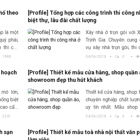
...
đầu tư chú ý và quan tâm.
phố theo
[Profile] Tổng hợp các công trình thi công n
biệt thự, lâu đài chất lượng
p là một
Xây nhà ở trọn gói với
quý phái,
Trịnh Gia. Chuyên cung
n thì các
vụ xây nhà trọn gói, thi 
 trúc lâu
thự giá rẻ, thi công lâu
1988
04/06/2018
0
thự uy tín nhất ở Hà Nội
y hoạch
[Profile] Thiết kế mẫu cửa hàng, shop quần 
showroom đẹp thu hút khách
 mô lớn,
Thiết kế cửa hàng, shop t
hống biệt
chuyên nghiệp chất lượ
 cao cấp,
uy tín nhất. Mẫu shop
 hiện đại
nam nữ đẹp mắt, trẻ
2241
04/06/2018
0
ch thập
Showroom trưng bày 
ấn tượng
h sạn
[Profile] Thiết kế mẫu toà nhà nội thất văn
làm việc