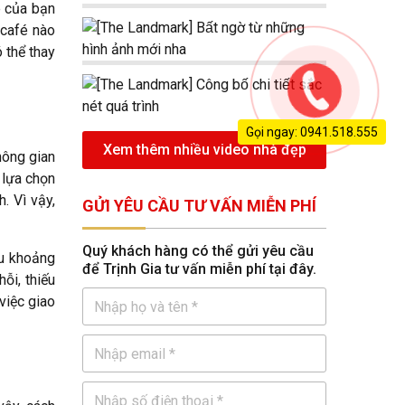
ê của bạn
 café nào
 thể thay
Gọi ngay: 0941.518.555
Xem thêm nhiều video nhà đẹp
hông gian
 lựa chọn
. Vì vậy,
GỬI YÊU CẦU TƯ VẤN MIỄN PHÍ
Quý khách hàng có thể gửi yêu cầu
ều khoảng
để Trịnh Gia tư vấn miễn phí tại đây.
ỗi, thiếu
việc giao