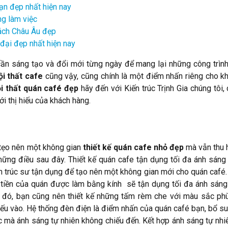
sạn đẹp nhất hiện nay
ng làm việc
cách Châu Âu đẹp
 đại đẹp nhất hiện nay
ó cần sáng tạo và đổi mới từng ngày để mang lại những công trìn
ội thất cafe
cũng vậy, cũng chính là một điểm nhấn riêng cho k
ội thất quán café đẹp
hãy đến với Kiến trúc Trịnh Gia chúng tôi, 
i thị hiếu của khách hàng.
 tẹo nên một không gian
thiết kế quán cafe nhỏ đẹp
mà vẫn thu 
hững điều sau đây. Thiết kế quán cafe tận dụng tối đa ánh sáng 
n trúc sư tận dụng để tạo nên một không gian mới cho quán café.
tiền của quán được làm bằng kính sẽ tận dụng tối đa ánh sáng
 đó, bạn cũng nên thiết kế những tấm rèm che với màu sắc ph
hiếu vào. Hệ thống đèn điện là điểm nhấn của quán café bạn, bổ su
 mà ánh sáng tự nhiên không chiếu đến. Kết hợp ánh sáng tự nhi