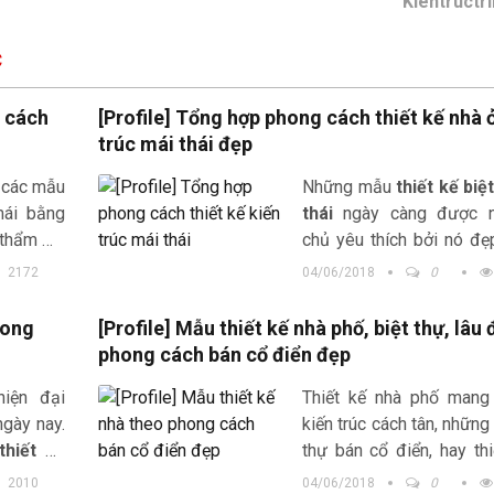
Kientructr
C
g cách
[Profile] Tổng hợp phong cách thiết kế nhà 
trúc mái thái đẹp
 các mẫu
Những mẫu
thiết kế biệ
mái bằng
thái
ngày càng được n
h thẩm mỹ
chủ yêu thích bởi nó đẹ
giá rẻ và
thức kiến trúc bên ngoà
2172
04/06/2018
0
hế
bằng công năng. Hay biệ
...
hong
[Profile] Mẫu thiết kế nhà phố, biệt thự, lâu 
phong cách bán cổ điển đẹp
hiện đại
Thiết kế nhà phố mang
ngày nay.
kiến trúc cách tân, những
thiết kế
thự bán cổ điển, hay thi
ội thất.
đài tân cổ điển luôn đượ
2010
04/06/2018
0