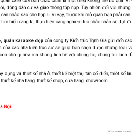
quán café của bạn chắc chắn là một điều không thể bỏ qua. Vì 
ời, đông dân cư và giao thông tấp nập. Tuy nhiên đối với những
à cân nhắc sao cho hợp lí. Vì vậy, trước khi mở quán bạn phải cân 
n. Tìm hiểu càng kĩ, thực hiện càng nghiêm túc chắc chắn sẽ đạt đ
fe, quán karaoke đẹp
của công ty Kiến trúc Trịnh Gia gửi đến các
h của các nhà kiến trúc sư sẽ giúp bạn chọn được những loại vật
còn chờ gi nữa mà không liên hệ với chúng tôi, chúng tôi luôn 
dựng và thiết kế nhà ở, thiết kế biệt thự tân cổ điển, thiêt kế lâ
n, thiết kế nhà hàng, thiết kế shop, cửa hàng, showroom …
Hà Nội