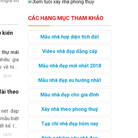
inhgia.vn
CÁC HẠNG MỤC THAM KHẢO
ở kiến
Mẫu nhà hợp diện tích đất
Video nhà đẹp đẳng cấp
t thự mái
hiều gia
Mẫu nhà đẹp mới nhất 2018
p về hình
i lẫn mặt
2029
Mẫu nhà đẹp xu hướng nhất
t thự mái
đài theo
Mẫu nhà đẹp cho gia đình
Xây nhà theo phong thuỷ
 nét đẹp
 mẫu biệt
Tạp chí nhà đẹp hôm nay
ết kế lâu
c các chủ
1873