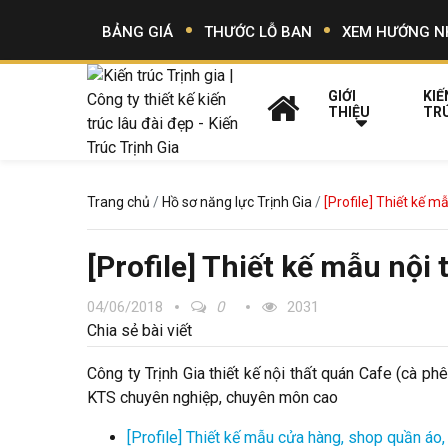
BẢNG GIÁ
THƯỚC LỖ BAN
XEM HƯỚNG N
GIỚI
KIẾ
THIỆU
TR
Trang chủ
Hồ sơ năng lực Trịnh Gia
[Profile] Thiết kế 
[Profile] Thiết kế mẫu nội
04/06/2018
0
2031
Chia sẻ bài viết
Công ty Trịnh Gia thiết kế nội thất quán Cafe (cà p
KTS chuyên nghiệp, chuyên môn cao
[Profile] Thiết kế mẫu cửa hàng, shop quần á