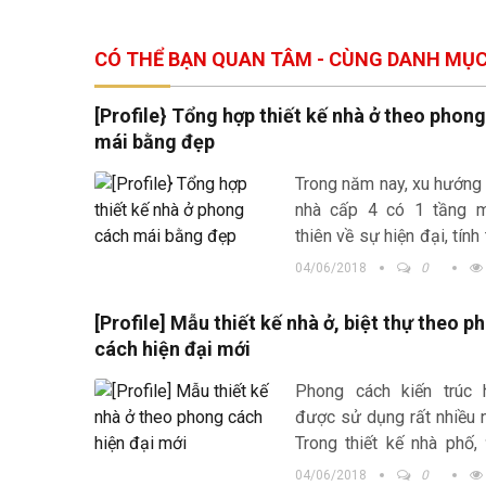
CÓ THỂ BẠN QUAN TÂM - CÙNG DANH MỤ
[Profile} Tổng hợp thiết kế nhà ở theo phon
mái bằng đẹp
Trong năm nay, xu hướng
nhà cấp 4 có 1 tầng 
thiên về sự hiện đại, tín
và chi phí xây dựng thấp, 
04/06/2018
0
tiết kiệm. Biệt thự cũng t
[Profile] Mẫu thiết kế nhà ở, biệt thự theo p
cách hiện đại mới
Phong cách kiến trúc 
được sử dụng rất nhiều 
Trong thiết kế nhà phố,
biệt thự
hay thiết kế n
04/06/2018
0