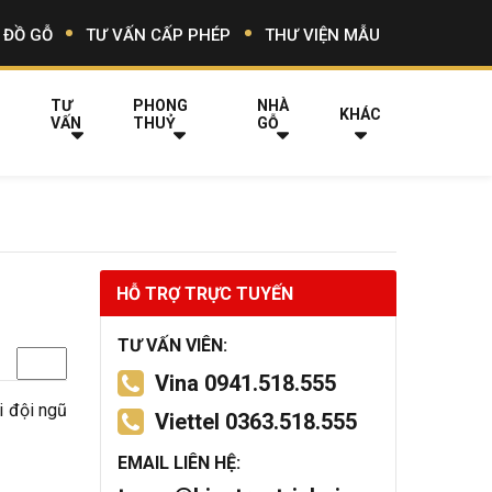
 ĐỒ GỖ
TƯ VẤN CẤP PHÉP
THƯ VIỆN MẪU
TƯ
PHONG
NHÀ
KHÁC
VẤN
THUỶ
GỖ
HỖ TRỢ TRỰC TUYẾN
TƯ VẤN VIÊN:
Vina 0941.518.555
i đội ngũ
Viettel 0363.518.555
EMAIL LIÊN HỆ: