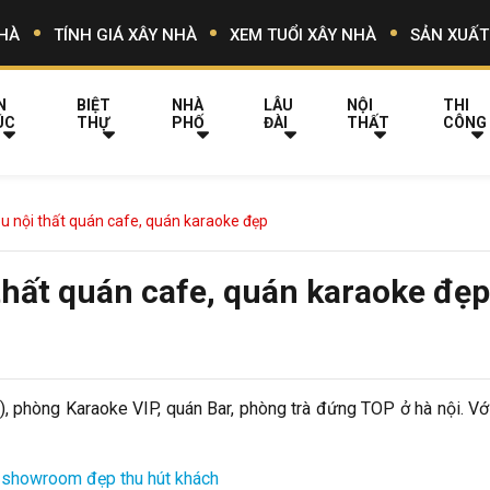
HÀ
TÍNH GIÁ XÂY NHÀ
XEM TUỔI XÂY NHÀ
SẢN XUẤT
N
BIỆT
NHÀ
LÂU
NỘI
THI
ÚC
THỰ
PHỐ
ĐÀI
THẤT
CÔNG
mẫu nội thất quán cafe, quán karaoke đẹp
 thất quán cafe, quán karaoke đẹp
hê), phòng Karaoke VIP, quán Bar, phòng trà đứng TOP ở hà nội. Vớ
o, showroom đẹp thu hút khách