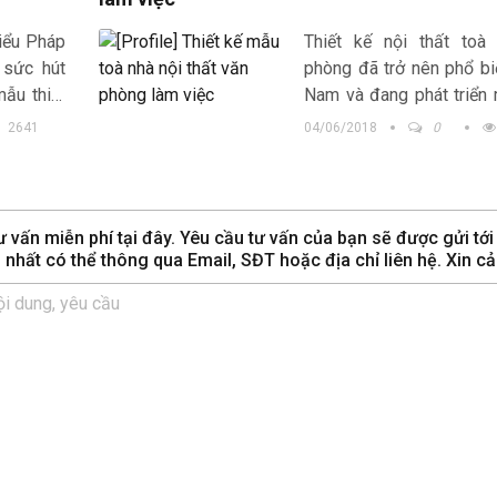
kiểu Pháp
Thiết kế nội thất toà
 sức hút
phòng đã trở nên phổ bi
mẫu thiết
Nam và đang phát triển
đẹp giúp
trong những năm trở lại
2641
04/06/2018
0
 từ kinh
việc trogn không gian nh
rất khó chịu. Nếu như c
gian văn phòng làm việ
sẽ xoá tan đi nỗi buồn 
 vấn miễn phí tại đây. Yêu cầu tư vấn của bạn sẽ được gửi tới
công việc.
m nhất có thể thông qua Email, SĐT hoặc địa chỉ liên hệ. Xin c