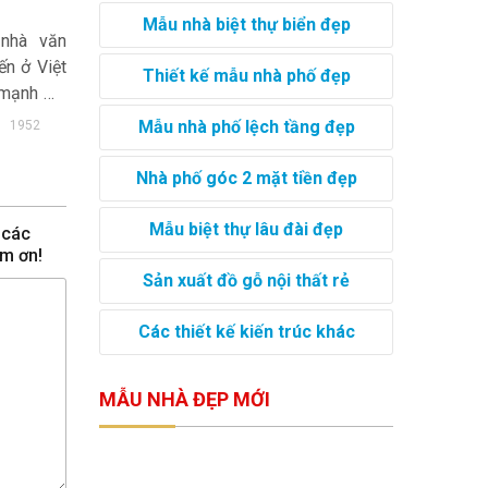
Mẫu nhà biệt thự biển đẹp
 nhà văn
ến ở Việt
Thiết kế mẫu nhà phố đẹp
 mạnh mẽ
 đây. Làm
Mẫu nhà phố lệch tầng đẹp
1952
ỏ là điều
ó 1 không
Nhà phố góc 2 mặt tiền đẹp
c đẹp thì
bực trong
Mẫu biệt thự lâu đài đẹp
 các
ảm ơn!
Sản xuất đồ gỗ nội thất rẻ
Các thiết kế kiến trúc khác
MẪU NHÀ ĐẸP MỚI