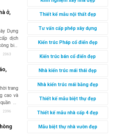
Kinh nghiệm xây nhà đẹp
..
hà ở,
Thiết kế mẫu nội thất đẹp
Tư vấn cấp phép xây dựng
 Xây Dựng
 cấp dịch
Kiến trúc Pháp cổ điển đẹp
công biệt
 đài dinh
2063
Kiến trúc bán cổ điển đẹp
áo,
Nhà kiến trúc mái thái đẹp
Nhà kiến trúc mái bằng đẹp
hời trang
ng cao và
Thiết kế mẫu biệt thự đẹp
 quần áo
 trung.
2396
Thiết kế mẫu nhà cấp 4 đẹp
sản phẩm
 phòng
Mẫu biệt thự nhà vườn đẹp