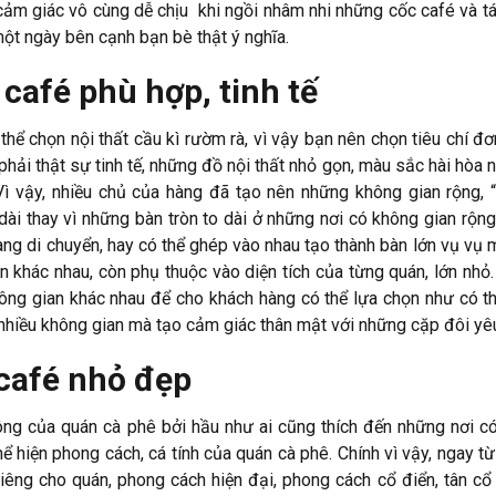
cảm giác vô cùng dễ chịu khi ngồi nhâm nhi những cốc café và t
t ngày bên cạnh bạn bè thật ý nghĩa.
 café phù hợp, tinh tế
 thể chọn nội thất cầu kì rườm rà, vì vậy bạn nên chọn tiêu chí đơ
hải thật sự tinh tế, những đồ nội thất nhỏ gọn, màu sắc hài hòa 
ì vậy, nhiều chủ của hàng đã tạo nên những không gian rộng, “
i thay vì những bàn tròn to dài ở những nơi có không gian rộng
dàng di chuyển, hay có thể ghép vào nhau tạo thành bàn lớn vụ vụ
 khác nhau, còn phụ thuộc vào diện tích của từng quán, lớn nhỏ
hông gian khác nhau để cho khách hàng có thể lựa chọn như có t
 nhiều không gian mà tạo cảm giác thân mật với những cặp đôi yê
café nhỏ đẹp
ng của quán cà phê bởi hầu như ai cũng thích đến những nơi có 
hể hiện phong cách, cá tính của quán cà phê. Chính vì vậy, ngay t
êng cho quán, phong cách hiện đại, phong cách cổ điển, tân cổ