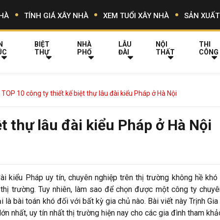
HÀ
TÍNH GIÁ XÂY NHÀ
XEM TUỔI XÂY NHÀ
SẢN XUẤT
N
BIỆT
NHÀ
LÂU
NỘI
THI
ÚC
THỰ
PHỐ
ĐÀI
THẤT
CÔNG
TOP 10 công ty thiết kế biệt thự lâu đài kiểu Pháp ở Hà Nội
ệt thự lâu đài kiểu Pháp ở Hà Nội
ài kiểu Pháp uy tín, chuyên nghiệp trên thị trường không hề khó
 thị trường. Tuy nhiên, làm sao để chọn được một công ty chuyê
 là bài toán khó đối với bất kỳ gia chủ nào. Bài viết này Trịnh Gi
lớn nhất, uy tín nhất thị trường hiện nay cho các gia đình tham khả