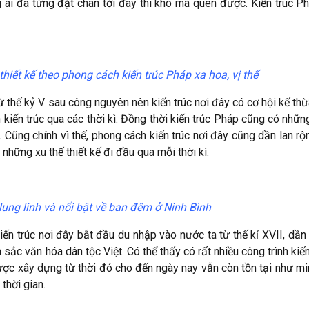
ai đã từng đặt chân tới đây thì khó mà quên được. Kiến trúc P
thiết kế theo phong cách kiến trúc Pháp xa hoa, vị thế
 thế kỷ V sau công nguyên nên kiến trúc nơi đây có cơ hội kế thừ
 kiến trúc qua các thời kì. Đồng thời kiến trúc Pháp cũng có nhữn
 Cũng chính vì thế, phong cách kiến trúc nơi đây cũng dần lan rộn
à những xu thế thiết kế đi đầu qua mỗi thời kì.
lung linh và nổi bật về ban đêm ở Ninh Bình
ến trúc nơi đây bắt đầu du nhập vào nước ta từ thế kỉ XVII, dần
 sắc văn hóa dân tộc Việt. Có thể thấy có rất nhiều công trình kiế
ược xây dựng từ thời đó cho đến ngày nay vẫn còn tồn tại như m
thời gian.