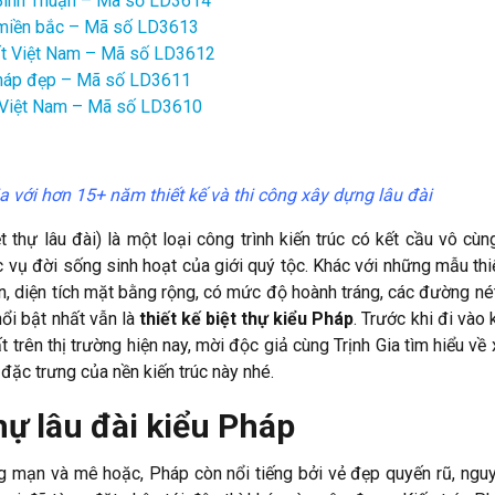
ở Bình Thuận – Mã số LD3614
t miền bắc – Mã số LD3613
nhất Việt Nam – Mã số LD3612
n Pháp đẹp – Mã số LD3611
ất Việt Nam – Mã số LD3610
gia với hơn 15+ năm thiết kế và thi công xây dựng lâu đài
ệt thự lâu đài) là một loại công trình kiến trúc có kết cầu vô cùn
ụ đời sống sinh hoạt của giới quý tộc. Khác với những mẫu thiế
, diện tích mặt bằng rộng, có mức độ hoành tráng, các đường nét 
nổi bật nhất vẫn là
thiết kế biệt thự kiểu Pháp
. Trước khi đi vào
ất trên thị trường hiện nay, mời độc giả cùng Trịnh Gia tìm hiểu v
đặc trưng của nền kiến trúc này nhé.
hự lâu đài kiểu Pháp
g mạn và mê hoặc, Pháp còn nổi tiếng bởi vẻ đẹp quyến rũ, ngu