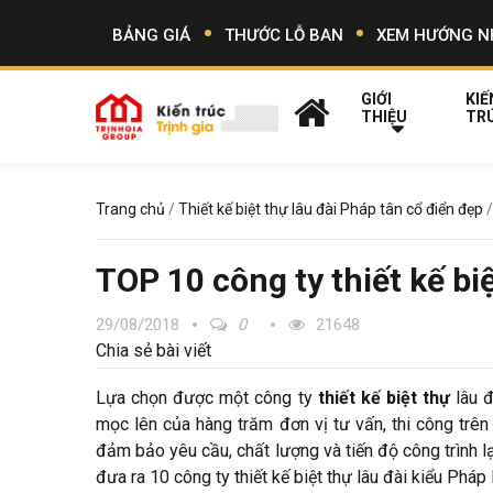
BẢNG GIÁ
THƯỚC LỖ BAN
XEM HƯỚNG N
GIỚI
KIẾ
THIỆU
TR
Trang chủ
Thiết kế biệt thự lâu đài Pháp tân cổ điển đẹp
TOP 10 công ty thiết kế bi
29/08/2018
0
21648
Chia sẻ bài viết
Lựa chọn được một công ty
thiết kế biệt thự
lâu đ
mọc lên của hàng trăm đơn vị tư vấn, thi công trên
đảm bảo yêu cầu, chất lượng và tiến độ công trình lại
đưa ra 10 công ty thiết kế biệt thự lâu đài kiểu Pháp 