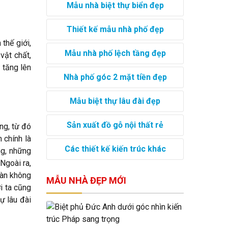
Mẫu nhà biệt thự biển đẹp
Thiết kế mẫu nhà phố đẹp
thế giới,
Mẫu nhà phố lệch tầng đẹp
vật chất,
 tăng lên
Nhà phố góc 2 mặt tiền đẹp
Mẫu biệt thự lâu đài đẹp
Sản xuất đồ gỗ nội thất rẻ
ng, từ đó
 chính là
Các thiết kế kiến trúc khác
ng, những
Ngoài ra,
àn không
MẪU NHÀ ĐẸP MỚI
i ta cũng
ự lâu đài