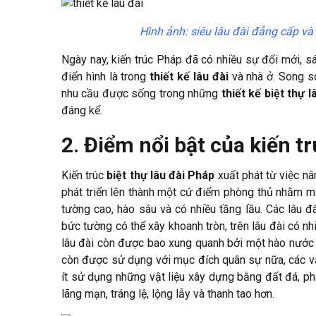
Hình ảnh: siêu lâu đài đẳng cấp và 
Ngày nay, kiến trúc Pháp đã có nhiều sự đổi mới, sá
điển hình là trong
thiết kế lâu đài
và nhà ở. Song so
nhu cầu được sống trong những
thiết kế biệt thự l
đáng kể.
2. Điểm nổi bật của kiến tr
Kiến trúc
biệt thự lâu đài Pháp
xuất phát từ việc nâ
phát triển lên thành một cứ điểm phòng thủ nhằm mụ
tường cao, hào sâu và có nhiều tầng lầu. Các lâu đ
bức tường có thể xây khoanh tròn, trên lâu đài có nh
lâu đài còn được bao xung quanh bởi một hào nước sâ
còn được sử dụng với mục đích quân sự nữa, các vật
ít sử dụng những vật liệu xây dựng bằng đất đá, ph
lãng mạn, tráng lệ, lộng lẫy và thanh tao hơn.