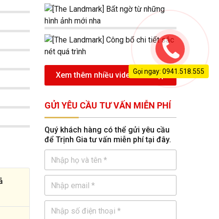
Gọi ngay: 0941.518.555
Xem thêm nhiều video nhà đẹp
GỬI YÊU CẦU TƯ VẤN MIỄN PHÍ
Quý khách hàng có thể gửi yêu cầu
để Trịnh Gia tư vấn miễn phí tại đây.
ả