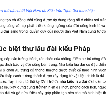
vị thế bậc nhất Việt Nam do Kiến trúc Trịnh Gia thực hiện
ng tạo và đồng thời cũng được áp dụng rộng rãi ở nhiều nơi trên 
ng cùng với sự phát triển không ngừng của đời sống kinh tế và 
âu đài
sang trọng, quyền quý của người dân Việt Nam cũng từ đó
úc biệt thự lâu đài kiểu Pháp
ng cấp các tường thành, rào chắn của những điểm cư trú cộng đồ
c đích bảo vệ đời sống bên trong. Nhà kiểu lâu đài có đặc điểm
ài ở châu Âu trung cổ thông thường được thiết kế theo hình vuô
iều tháp canh, tường thành được xây dựng từ vật liệu chính là đá. 
u. Tuy nhiên, từ thế kỷ XVII trở đi,
nhà kiểu lâu đài
đã hoàn to
 liệu xây dựng cũng trở nên hiện đại hơn, phong cách hơn, ngườ
áo đài và gỗ nữa. Điều này góp phần tạo nên các mô hình biệt th