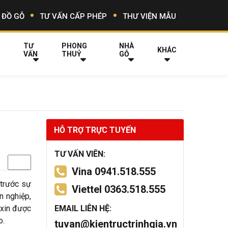
 ĐỒ GỖ
TƯ VẤN CẤP PHÉP
THƯ VIỆN MẪU
TƯ
PHONG
NHÀ
KHÁC
VẤN
THUỶ
GỖ
HỖ TRỢ TRỰC TUYẾN
TƯ VẤN VIÊN:
Vina 0941.518.555
 trước sự
Viettel 0363.518.555
n nghiệp,
a xin được
EMAIL LIÊN HỆ:
o.
tuvan@kientructrinhgia.vn