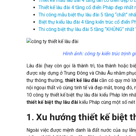
Thiết kế mẫu lâu đài 4 tầng tân cổ điển đẹp 
Thiết kế lâu đài 4 tầng cổ điển Pháp đẹp nhấ
Thi công mẫu biệt thự lâu đài 5 tầng “chất” 
Biệt thự kiểu lâu đài 4 tầng kiến trúc cổ điể
Thi công biệt thự lâu đài 5 tầng “KHỦNG” nh
Hình ảnh: công ty kiến trúc trịnh 
Lâu đài (hay còn gọi là thành trì, tòa thành hoặc bi
được xây dựng ở Trung Đông và Châu Âu nhằm phục v
thự thông thường,
thiết kế lâu đài
cần có quy mô lớn
nội ngoại thất vô cùng tinh tế và đẹp mắt, trong đó, 
10 công ty thiết kế biệt thự lâu đài kiểu Pháp lớn nh
thiết kế biệt thự lâu đài
kiểu Pháp cùng một số nét 
1. Xu hướng thiết kế biệt t
Ngoài việc được mệnh danh là đất nước của sự lãn