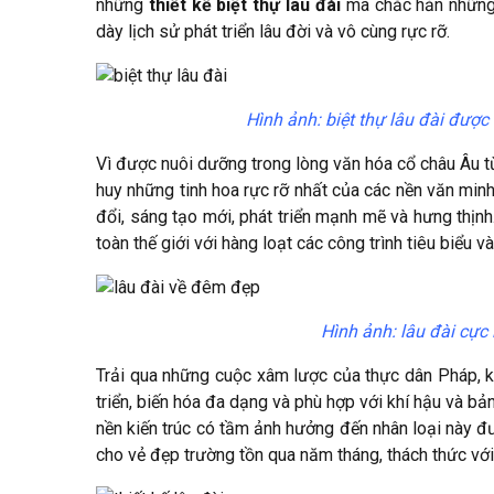
những
thiết kế biệt thự lâu đài
mà chắc hẳn những 
dày lịch sử phát triển lâu đời và vô cùng rực rỡ.
Hình ảnh: biệt thự lâu đài được 
Vì được nuôi dưỡng trong lòng văn hóa cổ châu Âu từ
huy những tinh hoa rực rỡ nhất của các nền văn minh
đổi, sáng tạo mới, phát triển mạnh mẽ và hưng thịnh.
toàn thế giới với hàng loạt các công trình tiêu biểu v
Hình ảnh: lâu đài cực 
Trải qua những cuộc xâm lược của thực dân Pháp, ki
triển, biến hóa đa dạng và phù hợp với khí hậu và bản
nền kiến trúc có tầm ảnh hưởng đến nhân loại này đ
cho vẻ đẹp trường tồn qua năm tháng, thách thức với 