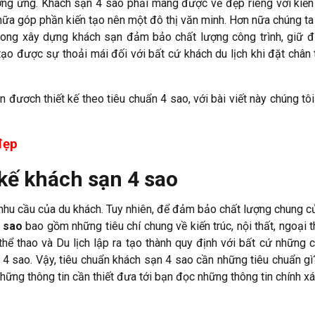
ơng ứng. Khách sạn 4 sao phải mang được vẻ đẹp riêng với kiến
nữa góp phần kiến tạo nên một đô thị văn minh. Hơn nữa chúng ta
rong xây dựng khách sạn đảm bảo chất lượng công trình, giữ 
ạo được sự thoải mái đối với bất cứ khách du lịch khi đặt chân 
n đươch thiết kế theo tiêu chuẩn 4 sao, với bài viết này chúng tôi
đẹp
 kế khách sạn 4 sao
nhu cầu của du khách. Tuy nhiên, để đảm bảo chất lượng chung c
4 sao
bao gồm những tiêu chí chung về kiến trúc, nội thất, ngoại t
 thao và Du lịch lập ra tạo thành quy định với bất cứ những c
 sao. Vậy, tiêu chuẩn khách sạn 4 sao cần những tiêu chuẩn gì?
những thông tin cần thiết đưa tới bạn đọc những thông tin chính xá