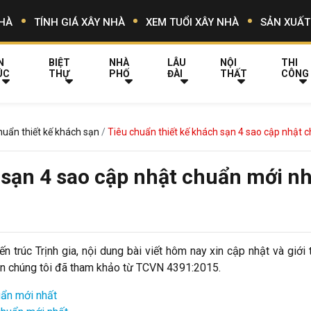
HÀ
TÍNH GIÁ XÂY NHÀ
XEM TUỔI XÂY NHÀ
SẢN XUẤT
N
BIỆT
NHÀ
LÂU
NỘI
THI
ÚC
THỰ
PHỐ
ĐÀI
THẤT
CÔNG
huẩn thiết kế khách sạn
Tiêu chuẩn thiết kế khách sạn 4 sao cập nhật 
 sạn 4 sao cập nhật chuẩn mới n
n trúc Trịnh gia, nội dung bài viết hôm nay xin cập nhật và giới 
n chúng tôi đã tham khảo từ TCVN 4391:2015.
huẩn mới nhất