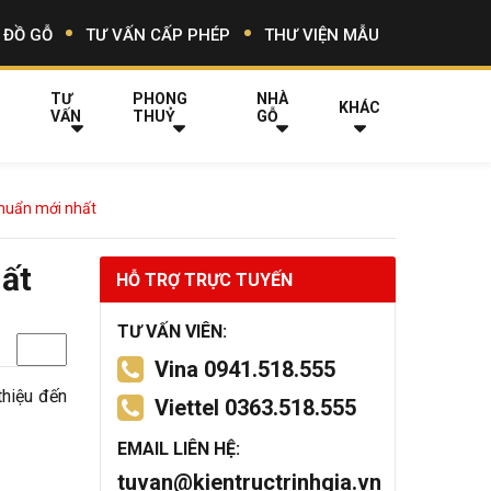
 ĐỒ GỖ
TƯ VẤN CẤP PHÉP
THƯ VIỆN MẪU
TƯ
PHONG
NHÀ
KHÁC
VẤN
THUỶ
GỖ
chuẩn mới nhất
hất
HỖ TRỢ TRỰC TUYẾN
TƯ VẤN VIÊN:
Vina 0941.518.555
thiệu đến
Viettel 0363.518.555
EMAIL LIÊN HỆ:
tuvan@kientructrinhgia.vn