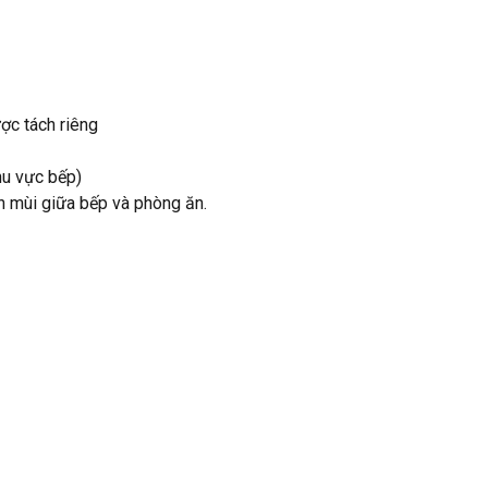
ược tách riêng
hu vực bếp)
h mùi giữa bếp và phòng ăn.