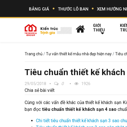
BẢNG GIÁ
THƯỚC LỖ BAN
XEM HƯỚNG N
GIỚI
KIẾ
THIỆU
TR
Trang chủ
Tư vấn thiết kế mẫu nhà đẹp hiện nay
Tiêu c
Tiêu chuẩn thiết kế khách
29/05/2018
0
1926
Chia sẻ bài viết
Cùng với các vấn đề khác của thiết kế khách sạn Kiế
bạn đọc
tiêu chuẩn thiết kế khách sạn 4 sao
chuẩ
Chi tiết tiêu chuẩn thiết kế khách sạn 3 sao c