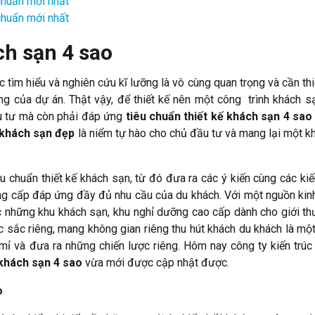
chuẩn mới nhất
chuẩn mới nhất
ch sạn 4 sao
 tìm hiểu và nghiên cứu kĩ lưỡng là vô cùng quan trọng và cần thiế
ông của dự án. Thật vậy, để thiết kế nên một công trình khách 
u tư mà còn phải đáp ứng
tiêu chuẩn thiết kế khách sạn 4 sao
khách sạn đẹp
là niểm tự hào cho chủ đầu tư và mang lại một k
u chuẩn thiết kế khách sạn, từ đó đưa ra các ý kiến cùng các kiế
ẳng cấp đáp ứng đầy đủ nhu cầu của du khách. Với một nguồn kin
c những khu khách sạn, khu nghỉ dưỡng cao cấp dành cho giới th
sắc riêng, mang không gian riêng thu hút khách du khách là một
mỉ và đưa ra những chiến lược riêng. Hôm nay công ty kiến trúc 
 khách sạn 4 sao
vừa mới được cập nhật được.
o