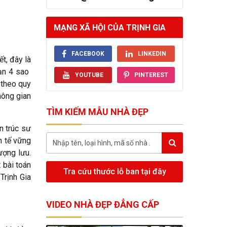
MẠNG XÃ HỘI CỦA TRỊNH GIA
FACEBOOK
LINKEDIN
t, đây là
sạn 4 sao
YOUTUBE
PINTEREST
theo quy
hông gian
TÌM KIẾM MẪU NHÀ ĐẸP
n trúc sư
h tế vững
ượng lưu.
 bài toán
Tra cứu thước lỗ ban tại đây
Trịnh Gia
VIDEO NHÀ ĐẸP ĐẲNG CẤP