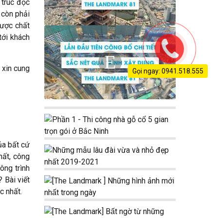
 trúc độc
 còn phải
được chất
tới khách
 xin cung
Gọi ngay: 0941.518.555
ủa bất cứ
hất, công
ông trình
 Bài viết
c nhất.