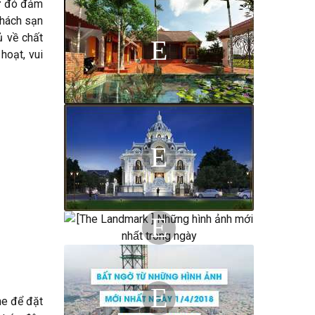
từ đó đảm
Khách sạn
ủ về chất
hoạt, vui
he để đặt