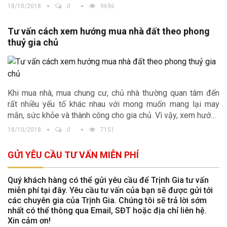
kiêng những gì
hay
những điều kiêng kị khi xây nhà mới
.
18/10/2018
0
9696
Đây không những là các tiêu chí đáp ứng về mặt thẩm mĩ và
còn mang lại đại cát đại lợi cho gia chủ.
Tư vấn cách xem hướng mua nhà đất theo phong
thuỷ gia chủ
Khi mua nhà, mua chung cư, chủ nhà thường quan tâm đến
rất nhiều yếu tố khác nhau với mong muốn mang lại may
mắn, sức khỏe và thành công cho gia chủ. Vì vậy, xem hướng
mua nhà rất được chú ý. Nắm rõ điều này công ty Kiến trúc
18/10/2018
0
7151
Trịnh Gia chúng tôi đã tổng hợp và cung cấp tới bạn đọc
những thông tin đầy đủ nhất, tư vấn
xem hướng mua nhà
GỬI YÊU CẦU TƯ VẤN MIỄN PHÍ
cho khách hàng và các chủ nhà.
Quý khách hàng có thể gửi yêu cầu để Trịnh Gia tư vấn
miễn phí tại đây. Yêu cầu tư vấn của bạn sẽ được gửi tới
các chuyên gia của Trịnh Gia. Chúng tôi sẽ trả lời sớm
nhất có thể thông qua Email, SĐT hoặc địa chỉ liên hệ.
Xin cảm ơn!