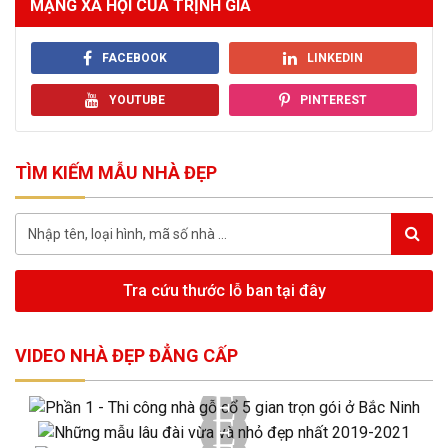
MẠNG XÃ HỘI CỦA TRỊNH GIA
FACEBOOK
LINKEDIN
YOUTUBE
PINTEREST
TÌM KIẾM MẪU NHÀ ĐẸP
Tra cứu thước lỗ ban tại đây
VIDEO NHÀ ĐẸP ĐẲNG CẤP