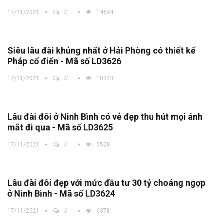
17/11/2021
0
14694
Siêu lâu đài khủng nhất ở Hải Phòng có thiết kế
Pháp cổ điển - Mã số LD3626
17/11/2021
0
10373
Lâu đài đôi ở Ninh Bình có vẻ đẹp thu hút mọi ánh
mắt đi qua - Mã số LD3625
17/11/2021
0
5528
Lâu đài đôi đẹp với mức đầu tư 30 tỷ choáng ngợp
ở Ninh Bình - Mã số LD3624
17/11/2021
0
6378