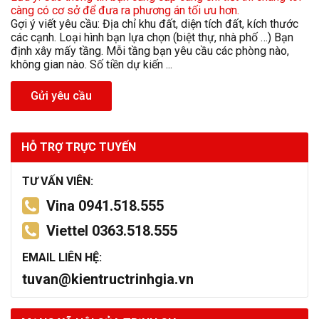
càng có cơ sở để đưa ra phương án tối ưu hơn.
Gợi ý viết yêu cầu: Địa chỉ khu đất, diện tích đất, kích thước
các cạnh. Loại hình bạn lựa chọn (biệt thự, nhà phố …) Bạn
định xây mấy tầng. Mỗi tầng bạn yêu cầu các phòng nào,
không gian nào. Số tiền dự kiến ...
Gửi yêu cầu
HỖ TRỢ TRỰC TUYẾN
TƯ VẤN VIÊN:
Vina 0941.518.555
Viettel 0363.518.555
EMAIL LIÊN HỆ:
tuvan@kientructrinhgia.vn