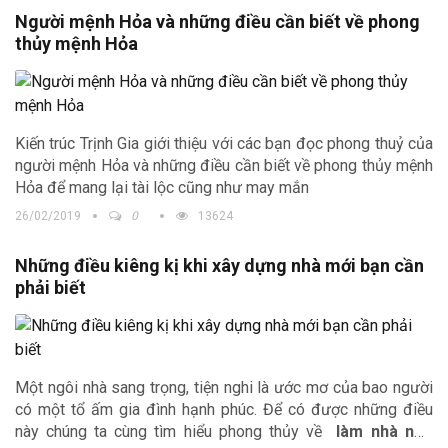
Người mệnh Hỏa và những điều cần biết về phong
thủy mệnh Hỏa
Kiến trúc Trịnh Gia giới thiệu với các bạn đọc phong thuỷ của
người mệnh Hỏa và những điều cần biết về phong thủy mệnh
Hỏa để mang lại tài lộc cũng như may mắn
26/02/2019
0
13624
Trong ngũ hành, Hành Hỏa tượng trưng cho lửa, cho sức
nóng, có thể mang lại ánh sáng, sự ấm áp, nhưng cũng mang
Những điều kiêng kị khi xây dựng nhà mới bạn cần
một sức mạnh bạo tàn, có thể tuôn trào, bùng nổ bất cứ lúc
phải biết
nào. Mặt tích cực của Hỏa là đại diện cho sự công bằng và
danh dự. Mặt tiêu cực là đại diện cho chiến tranh, gây hấn. Vì
vậy, nếu chúng ta thuộc mệnh hỏa thì cần chú ý những điều gì
để luôn gặp may mắn trong cuộc sống.
Một ngôi nhà sang trọng, tiện nghi là ước mơ của bao người
có một tổ ấm gia đình hạnh phúc. Để có được những điều
này chúng ta cùng tìm hiểu phong thủy về
làm nhà nên