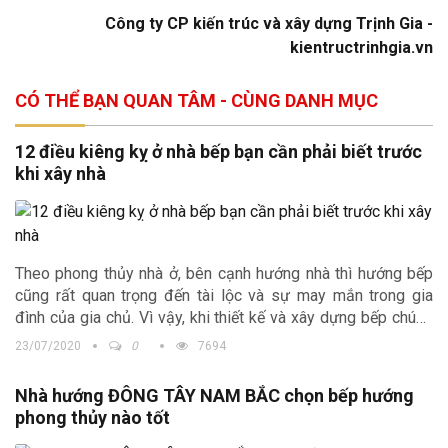
Công ty CP kiến trúc và xây dựng Trịnh Gia -
kientructrinhgia.vn
CÓ THỂ BẠN QUAN TÂM - CÙNG DANH MỤC
12 điều kiêng kỵ ở nhà bếp bạn cần phải biết trước
khi xây nhà
Theo phong thủy nhà ở, bên cạnh hướng nhà thì hướng bếp
cũng rất quan trọng đến tài lộc và sự may mắn trong gia
đình của gia chủ. Vì vậy, khi thiết kế và xây dựng bếp chúng
ta rất cần phải chú ý và kiêng kị cách đặt bếp để bạn có một
23/07/2020
0
7694
không gian bếp với kiến trúc hài hòa phong thủy. Trong bài
viết này, kiến trúc Trịnh Gia xin gửi đến quý vị độc giả những
Nhà hướng ĐÔNG TÂY NAM BẮC chọn bếp hướng
kinh nghiệm của ông cha ta về những điều cần tránh trong
phong thủy nào tốt
không gian bếp để bạn có một không gian bếp với kiến trúc