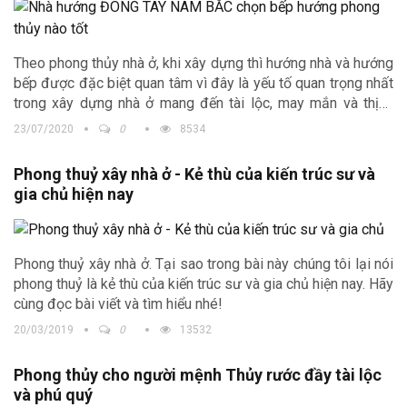
hài hòa phong thủy.
Theo phong thủy nhà ở, khi xây dựng thì hướng nhà và hướng
bếp được đặc biệt quan tâm vì đây là yếu tố quan trọng nhất
trong xây dựng nhà ở mang đến tài lộc, may mắn và thịnh
vượng cho gia chủ. Vì vậy, trong bài viết này Kiến trúc Trịnh
23/07/2020
0
8534
Gia xin chia sẻ đến quý vị độc giả những kinh nghiệm cần
thiết nhất tránh những điều không may mắn.
Phong thuỷ xây nhà ở - Kẻ thù của kiến trúc sư và
gia chủ hiện nay
Phong thuỷ xây nhà ở. Tại sao trong bài này chúng tôi lại nói
phong thuỷ là kẻ thù của kiến trúc sư và gia chủ hiện nay. Hãy
cùng đọc bài viết và tìm hiểu nhé!
20/03/2019
0
13532
Phong thủy cho người mệnh Thủy rước đầy tài lộc
và phú quý