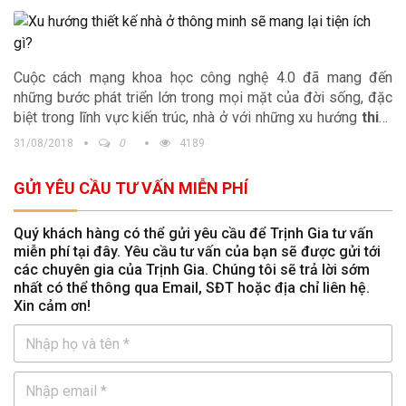
Cuộc cách mạng khoa học công nghệ 4.0 đã mang đến
những bước phát triển lớn trong mọi mặt của đời sống, đặc
biệt trong lĩnh vực kiến trúc, nhà ở với những xu hướng
thiết
kế biệt thự
thông minh. Cùng Trịnh Gia tìm hiểu xem công
31/08/2018
0
4189
nghệ này mang lại cho con người những tiện ích gì nhé.
GỬI YÊU CẦU TƯ VẤN MIỄN PHÍ
Quý khách hàng có thể gửi yêu cầu để Trịnh Gia tư vấn
miễn phí tại đây. Yêu cầu tư vấn của bạn sẽ được gửi tới
các chuyên gia của Trịnh Gia. Chúng tôi sẽ trả lời sớm
nhất có thể thông qua Email, SĐT hoặc địa chỉ liên hệ.
Xin cảm ơn!