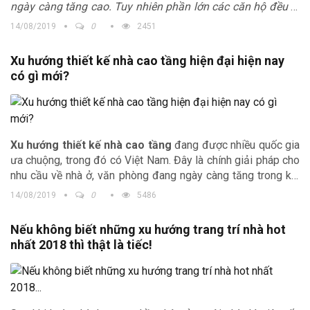
ngày càng tăng cao. Tuy nhiên phần lớn các căn hộ đều bị
thu hẹp diện tích dẫn đến sự khó khăn trong việc lựa chọn
14/08/2019
0
2451
và bố trí nội thất. Bài viết sau đây chúng tôi xin chia sẻ
những giải pháp sử dụng nội thất đa năng cho những căn
Xu hướng thiết kế nhà cao tầng hiện đại hiện nay
hộ có diện tích khiêm tốn để tạo ra sự hài hòa, rộng rãi và
có gì mới?
thoáng mát cho không gian.
Xu hướng thiết kế nhà cao tầng
đang được nhiều quốc gia
ưa chuộng, trong đó có Việt Nam. Đây là chính giải pháp cho
nhu cầu về nhà ở, văn phòng đang ngày càng tăng trong khi
quỹ đất chia đầu người ngày một giảm, nhất là tại các thành
14/08/2019
0
5486
phố đốc đúc. Vậy những công trình nhà cao tầng có đặc
điểm gì? Cùng tìm hiểu những thông tin thú vị do Trịnh Gia
Nếu không biết những xu hướng trang trí nhà hot
tổng hợp sau đây nhé.
nhất 2018 thì thật là tiếc!