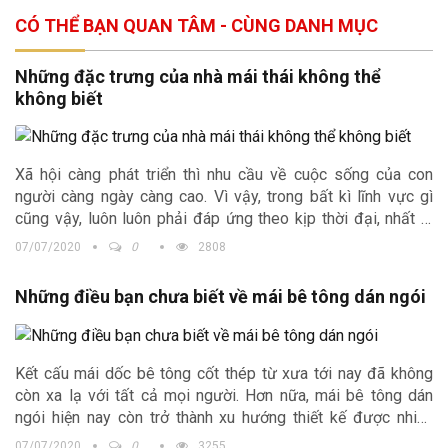
CÓ THỂ BẠN QUAN TÂM - CÙNG DANH MỤC
Những đặc trưng của nhà mái thái không thể
không biết
Xã hội càng phát triển thì nhu cầu về cuộc sống của con
người càng ngày càng cao. Vì vậy, trong bất kì lĩnh vực gì
cũng vậy, luôn luôn phải đáp ứng theo kịp thời đại, nhất là
đối với linh vực nhà ở. Trong bài viết này, Kiến trúc Trịnh Gia
07/07/2020
0
2808
xin chia sẻ tới các bạn thông tin về loại hình nhà mái thái.
Những điều bạn chưa biết về mái bê tông dán ngói
Kết cấu mái dốc bê tông cốt thép từ xưa tới nay đã không
còn xa lạ với tất cả mọi người. Hơn nữa, mái bê tông dán
ngói hiện nay còn trở thành xu hướng thiết kế được nhiều
người ưa chuộng và lựa chọn cho không gian sống của gia
07/07/2020
0
3255