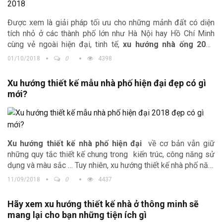
Được xem là giải pháp tối ưu cho những mảnh đất có diện
tích nhỏ ở các thành phố lớn như Hà Nội hay Hồ Chí Minh
cùng vẻ ngoài hiện đại, tinh tế,
xu hướng nhà ống 2018
đang đón nhận hàng loạt những thiết kế nhà ống tầng lệch
01/10/2018
0
4398
độc đáo. Để rõ hơn về
xu hướng nhà ống 2018
mới lạ này,
hãy cùng Trịnh Gia tìm hiểu thêm những thông tin thú vị dưới
Xu hướng thiết kế mẫu nhà phố hiện đại đẹp có gì
đây nhé.
mới?
Xu hướng thiết kế nhà phố hiện đại
về cơ bản vẫn giữ
những quy tắc thiết kế chung trong kiến trúc, công năng sử
dụng và màu sắc … Tuy nhiên, xu hướng thiết kế nhà phố năm
nay có một vài nét nổi bật mà chắc chắn sau khi giới thiệu,
11/09/2018
0
4437
bạn sẽ chọn được cho mình một ý tưởng tuyệt vời cho căn
nhà phố hiện đại, hợp thời của mình.
Hãy xem xu hướng thiết kế nhà ở thông minh sẽ
mang lại cho bạn những tiện ích gì