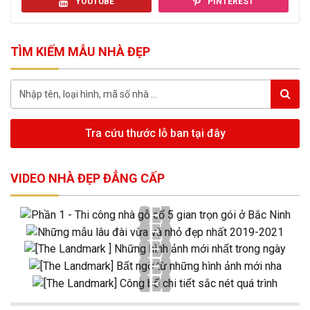
YOUTUBE
PINTEREST
TÌM KIẾM MẪU NHÀ ĐẸP
Tra cứu thước lỗ ban tại đây
VIDEO NHÀ ĐẸP ĐẲNG CẤP