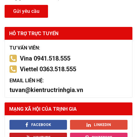
Gửi yêu cầu
HỖ TRỢ TRỰC TUYẾN
TƯ VẤN VIÊN:
Vina 0941.518.555
Viettel 0363.518.555
EMAIL LIÊN HỆ:
tuvan@kientructrinhgia.vn
MẠNG XÃ HỘI CỦA TRỊNH GIA
FACEBOOK
LINKEDIN