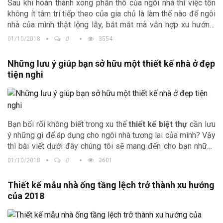
Sau khi hoàn thành xong phần thô của ngôi nhà thì việc tốn
không ít tâm trí tiếp theo của gia chủ là làm thế nào để ngôi
nhà của mình thật lộng lẫy, bắt mắt mà vẫn hợp xu hướng.
Như một lời gợi ý giúp bạn giải quyết vấn đề này, đừng bỏ
01/10/2018
0
3554
qua những xu hướng trang trí nhà thịnh hành nhất 2018 mà
chúng tôi chia sẻ dưới đây nhé.
Những lưu ý giúp bạn sở hữu một thiết kế nhà ở đẹp
tiện nghi
Bạn bối rối không biết trong xu thế
thiết kế biệt thự
cần lưu
ý những gì để áp dụng cho ngôi nhà tương lai của mình? Vậy
thì bài viết dưới đây chúng tôi sẽ mang đến cho bạn những
điều cần lưu ý khi thiết kế nhà ở sao cho thật bắt mắt và tận
01/10/2018
0
3601
dụng tối đa công năng sử dụng của ngôi nhà.
Thiết kế mẫu nhà ống tầng lệch trở thành xu hướng
của 2018