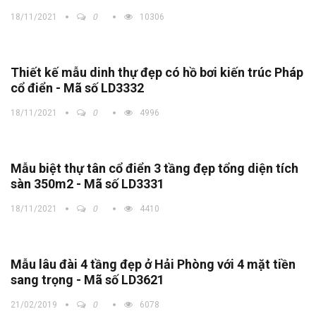
18/11/2021
0
10306
Thiết kế mẫu dinh thự đẹp có hồ bơi kiến trúc Pháp
cổ điển - Mã số LD3332
18/11/2021
0
4996
Mẫu biệt thự tân cổ điển 3 tầng đẹp tổng diện tích
sàn 350m2 - Mã số LD3331
18/11/2021
0
4410
Mẫu lâu đài 4 tầng đẹp ở Hải Phòng với 4 mặt tiền
sang trọng - Mã số LD3621
21/02/2019
0
6078