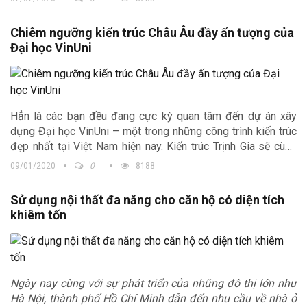
đình. Với những ưu thế riêng, khách hàng đã sử dụng cách
dán ngói lên mái bê tông để có thể duy trì được tính thẩm mĩ
Chiêm ngưỡng kiến trúc Châu Âu đầy ấn tượng của
của căn nhà đồng thời hạn chế tối thiểu hiện tượng thấm dột.
Đại học VinUni
Trong bài viết này, Kiến trúc Trịnh Gia sẽ chia sẻ đến các bạn
thông tin chi tiết và cần thiết nhất.
Hẳn là các bạn đều đang cực kỳ quan tâm đến dự án xây
dựng Đại học VinUni – một trong những công trình kiến trúc
đẹp nhất tại Việt Nam hiện nay. Kiến trúc Trịnh Gia sẽ cùng
các bạn chiêm ngưỡng thiết kế mang đậm phong cách Châu
09/01/2020
0
8188
Âu lần này của VinUni nhé!
Sử dụng nội thất đa năng cho căn hộ có diện tích
khiêm tốn
Ngày nay cùng với sự phát triển của những đô thị lớn như
Hà Nội, thành phố Hồ Chí Minh dẫn đến nhu cầu về nhà ở