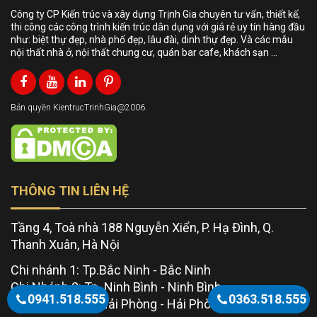
Công ty CP Kiến trúc và xây dựng Trịnh Gia chuyên tư vấn, thiết kế,
thi công các công trình kiến trúc dân dụng với giá rẻ uy tín hàng đầu
như: biệt thự đẹp, nhà phố đẹp, lâu đài, dinh thự đẹp. Và các mẫu
nội thất nhà ở, nội thất chung cư, quán bar cafe, khách sạn …
Bản quyền KientrucTrinhGia@2006.
THÔNG TIN LIÊN HỆ
Tầng 4, Toà nhà 188 Nguyễn Xiển, P. Hạ Đình, Q.
Thanh Xuân, Hà Nội
Chi nhánh 1: Tp.Bắc Ninh - Bắc Ninh
Chi Nhánh 2: Tp. Ninh Bình - Ninh Bình
0941.518.555
0363.518.555
Chi nhánh 3: Tp.Hải Phòng - Hải Phòng