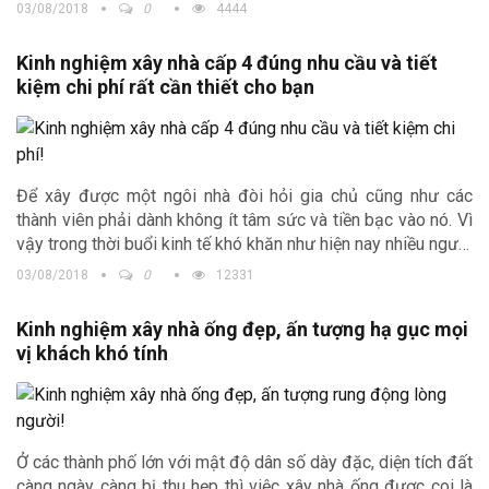
đòi hỏi sự cẩn thận, tỉ mỉ và chu đáo. Và với những ai đang
03/08/2018
0
4444
có ý định xây nhà trong năm nay, đừng bỏ qua những
kinh
nghiệm xây nhà
quý giá do Trịnh Gia tổng hợp sau đây nhé.
Kinh nghiệm xây nhà cấp 4 đúng nhu cầu và tiết
kiệm chi phí rất cần thiết cho bạn
Để xây được một ngôi nhà đòi hỏi gia chủ cũng như các
thành viên phải dành không ít tâm sức và tiền bạc vào nó. Vì
vậy trong thời buổi kinh tế khó khăn như hiện nay nhiều người
đã chọn xây cho mình một căn nhà cấp 4 để ở, hay đơn giản
03/08/2018
0
12331
vì chán với cảnh leo lên leo xuống khi sống trong những ngôi
nhà cao tầng. Hiểu được nhu cầu đó, Trịnh Gia xin được chia
Kinh nghiệm xây nhà ống đẹp, ấn tượng hạ gục mọi
sẻ một vài
kinh nghiệm xây nhà cấp 4
đáp ứng đúng nhu
vị khách khó tính
cầu với chi phí hợp lý, gia chủ cùng tham khảo nhé.
Ở các thành phố lớn với mật độ dân số dày đặc, diện tích đất
càng ngày càng bị thu hẹp thì việc xây nhà ống được coi là