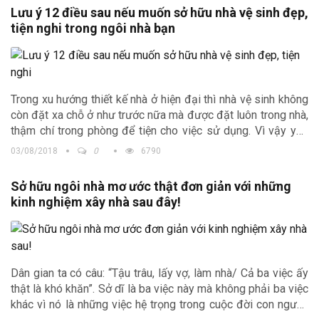
Lưu ý 12 điều sau nếu muốn sở hữu nhà vệ sinh đẹp,
tiện nghi trong ngôi nhà bạn
Trong xu hướng thiết kế nhà ở hiện đại thì nhà vệ sinh không
còn đặt xa chỗ ở như trước nữa mà được đặt luôn trong nhà,
thậm chí trong phòng để tiện cho việc sử dụng. Vì vậy yêu
cầu về nhà vệ sinh theo đó cũng thay đổi phải thông thoáng,
03/08/2018
0
6790
sạch sẽ và đạt thẩm mĩ. Tuy nhiên, sau một thời gian sử
dụng không chỉ nhà ở mà nhà vệ sinh cũng có dấu hiệu
Sở hữu ngôi nhà mơ ước thật đơn giản với những
xuống cấp, hư hỏng và sửa nhà vệ sinh chính là giải pháp
kinh nghiệm xây nhà sau đây!
giải quyết vấn đề này.
Dân gian ta có câu: “Tậu trâu, lấy vợ, làm nhà/ Cả ba việc ấy
thật là khó khăn”. Sở dĩ là ba việc này mà không phải ba việc
khác vì nó là những việc hệ trọng trong cuộc đời con người,