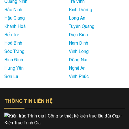
Quảng Ninh
Trà Vinh
Bắc Ninh
Bình Dương
Hậu Giang
Long An
Khánh Hoà
Tuyên Quang
Bến Tre
Điện Biên
Hoà Bình
Nam Định
Sóc Trăng
Vĩnh Long
Bình Định
Đồng Nai
Hưng Yên
Nghệ An
Sơn La
Vĩnh Phúc
THÔNG TIN LIÊN HỆ