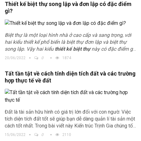
Thiết kế biệt thự song lập và đơn lập có đặc điểm
gì?
Biệt thự là một loại hình nhà ở cao cấp và sang trọng, với
hai kiểu thiết kế phổ biến là biệt thự đơn lập và biệt thự
song lập. Vậy hai kiểu
thiết kế biệt thự
này có đặc điểm gì,
chúng ta cùng tham khảo bài viết dưới đây để có được câu
20/06/2022
0
1874
trả lời nhé.
Tất tần tật về cách tính diện tích đất và các trường
hợp thực tế về đất
Đất là tài sản hữu hình có giá trị lớn đối với con ngườ. Việc
tích diện tích đất tốt sẽ giúp bạn dễ dàng quản lí tài sản một
cách tốt nhất. Trong bài viết này Kiến trúc Trịnh Gia chúng tối
sẽ bật mí đến các bạn cách tính diện tích đất và các trường
15/06/2022
0
2110
hợp thực tế về đất mà bạn cần biết.