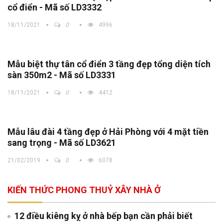
cổ điển - Mã số LD3332
18/11/2021
0
4996
Mẫu biệt thự tân cổ điển 3 tầng đẹp tổng diện tích
sàn 350m2 - Mã số LD3331
18/11/2021
0
4412
Mẫu lâu đài 4 tầng đẹp ở Hải Phòng với 4 mặt tiền
sang trọng - Mã số LD3621
21/02/2019
0
6078
KIẾN THỨC PHONG THUỶ XÂY NHÀ Ở
12 điều kiêng kỵ ở nhà bếp bạn cần phải biết