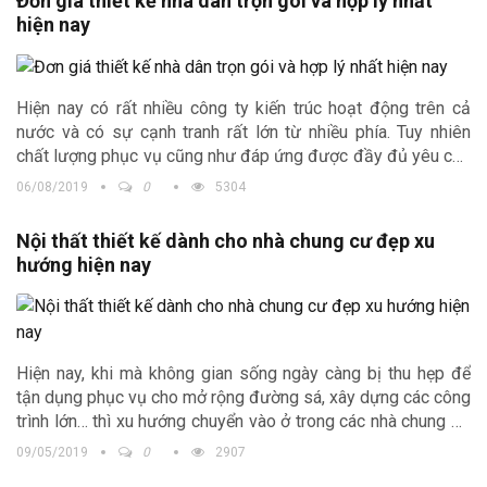
Đơn giá thiết kế nhà dân trọn gói và hợp lý nhất
hiện nay
Hiện nay có rất nhiều công ty kiến trúc hoạt động trên cả
nước và có sự cạnh tranh rất lớn từ nhiều phía. Tuy nhiên
chất lượng phục vụ cũng như đáp ứng được đầy đủ yêu cầu
của gia chủ không phải công ty kiến trúc nào cũng thực hiện
06/08/2019
0
5304
được. Công ty Kiến trúc Trịnh Gia chúng tôi với nhiều năm
kinh nghiệm trong nghề đã thiết kế rất nhiều công trình với
Nội thất thiết kế dành cho nhà chung cư đẹp xu
đơn giá thiết kế nhà dân
phù hợp, là sự lựa chọn lí tưởng
hướng hiện nay
của khách hàng.
Hiện nay, khi mà không gian sống ngày càng bị thu hẹp để
tận dụng phục vụ cho mở rộng đường sá, xây dựng các công
trình lớn… thì xu hướng chuyển vào ở trong các nhà chung cư
được cho là xu hướng khôn ngoan và phù hợp hơn với nhà ở
09/05/2019
0
2907
phố hay nhà ống.