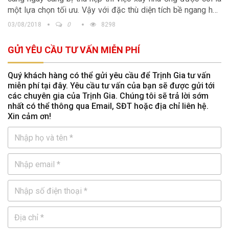
một lựa chọn tối ưu. Vậy với đặc thù diện tích bề ngang hẹp
thì nên xây dựng nhà ống như thế nào để ngôi nhà không còn
03/08/2018
0
8298
cảm giác chật chội. Bài viết dưới đây Trịnh Gia sẽ đưa ra một
vài điều lưu ý khi xây nhà ống đẹp, ấn tượng, có công năng
GỬI YÊU CẦU TƯ VẤN MIỄN PHÍ
sử dụng cao.
Quý khách hàng có thể gửi yêu cầu để Trịnh Gia tư vấn
miễn phí tại đây. Yêu cầu tư vấn của bạn sẽ được gửi tới
các chuyên gia của Trịnh Gia. Chúng tôi sẽ trả lời sớm
nhất có thể thông qua Email, SĐT hoặc địa chỉ liên hệ.
Xin cảm ơn!