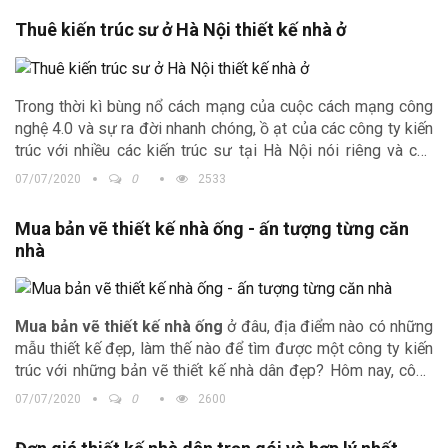
Thuê kiến trúc sư ở Hà Nội thiết kế nhà ở
Trong thời kì bùng nổ cách mạng của cuộc cách mạng công
nghệ 4.0 và sự ra đời nhanh chóng, ồ ạt của các công ty kiến
trúc với nhiều các kiến trúc sư tại Hà Nội nói riêng và các
công ty trên cả nói chung. Tìm,
thuê kiến trúc sư ở Hà Nội
07/07/2020
0
2533
không hề dễ dàng với rất nhiều địa, điểm công ty kiến trúc
khiến khách hàng thêm hoang mang, khó xác định được địa
Mua bản vẽ thiết kế nhà ống - ấn tượng từng căn
chỉ tin cậy.
nhà
Mua bản vẽ thiết kế nhà ống
ở đâu, địa điểm nào có những
mẫu thiết kế đẹp, làm thế nào để tìm được một công ty kiến
trúc với những bản vẽ thiết kế nhà dân đẹp? Hôm nay, công
ty Kiến trúc Trịnh Gia sẽ cùng bạn đi tìm câu trả lời nhé.
07/07/2020
0
2600