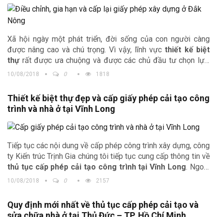
Xã hội ngày một phát triển, đời sống của con người càng
được nâng cao và chú trọng. Vì vậy, lĩnh vực
thiết kế biệt
thự
rất được ưa chuộng và được các chủ đầu tư chọn lựa.
Cùng với các thành công khác trên cả nước, công ty Kiến trúc
10/08/2018
0
1818
Trịnh Gia cũng thiết kế ở nhiều thị trường mới và có nhiều
tiềm năng phát triển. Thị trường chúng tôi nhắc đến sau đây
Thiết kế biệt thự đẹp và cấp giấy phép cải tạo công
là
thiết kế nhà đẹp tại Đắk Nông
. Những công trình được
trình và nhà ở tại Vĩnh Long
kiến trúc sư sáng tạo độc đáo, theo sát từng bước nhằm
được hiệu quả tốt nhất mang lại sự hài lòng nhất đối với chủ
đầu tư.
Tiếp tục các nội dung về cấp phép công trình xây dựng, công
ty Kiến trúc Trịnh Gia chúng tôi tiếp tục cung cấp thông tin về
thủ tục cấp phép cải tạo công trình tại Vĩnh Long
. Ngoài
ra chuyên mục thiết kế nhà đẹp của chúng tôi còn cung cấp
10/08/2018
0
2157
đến bạn đọc những
mẫu thiết kế nhà đẹp
, lâu đài dinh thự
đẹp để quý độc giả lựa chọn cho gia đình mình.
Quy định mới nhất về thủ tục cấp phép cải tạo và
sửa chữa nhà ở tại Thủ Đức – TP. Hồ Chí Minh