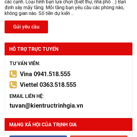
các cạnh. Loại hình bạn lựa chọn (biệt thự, nhà phố …) Bạn
định xây mấy tầng. Mỗi tầng bạn yêu cầu các phòng nào,
không gian nào. Số tiền dự kiến ...
Gửi yêu cầu
HỖ TRỢ TRỰC TUYẾN
TƯ VẤN VIÊN:
Vina 0941.518.555
Viettel 0363.518.555
EMAIL LIÊN HỆ:
tuvan@kientructrinhgia.vn
MẠNG XÃ HỘI CỦA TRỊNH GIA