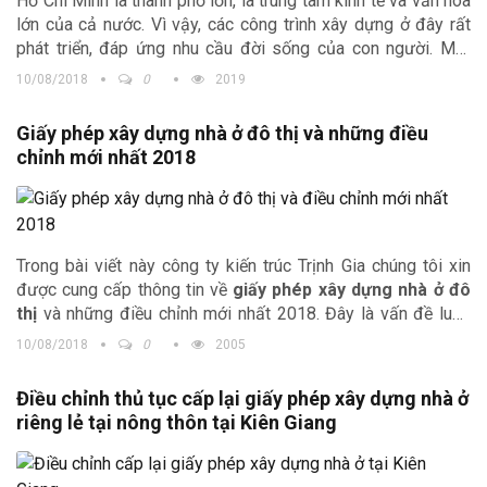
Hồ Chí Minh là thành phố lớn, là trung tâm kinh tế và văn hóa
lớn của cả nước. Vì vậy, các công trình xây dựng ở đây rất
phát triển, đáp ứng nhu cầu đời sống của con người. Một
trong những thành phố lớn của cả nước,
thủ tục cấp giấy
10/08/2018
0
2019
phép xây dựng công trình
càng quan trọng. Để công trình
được đảm bảo tiến độ, nhanh chóng đi vào hoàn thiện, chúng
Giấy phép xây dựng nhà ở đô thị và những điều
tôi xin cung cấp tới các bạn thủ tục
điều chỉnh giấy phép
chỉnh mới nhất 2018
xây dựng công trình tại thành phố Hồ Chí Minh.
Trong bài viết này công ty kiến trúc Trịnh Gia chúng tôi xin
được cung cấp thông tin về
giấy phép xây dựng nhà ở đô
thị
và những điều chỉnh mới nhất 2018. Đây là vấn đề luôn
được chúng ta quan tâm vì vậy chúng ta thường xuyên phải
10/08/2018
0
2005
cập nhật thông tin theo những điều chỉnh mới nhất của văn
bản Nhà nước.
Điều chỉnh thủ tục cấp lại giấy phép xây dựng nhà ở
riêng lẻ tại nông thôn tại Kiên Giang