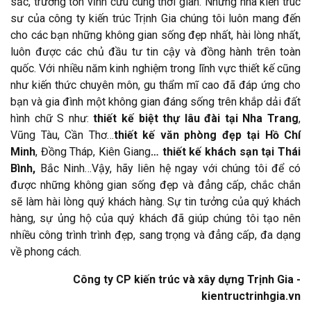
sắc, trường tồn vĩnh cửu cùng thời gian. Những nhà kiến trúc
sư của công ty kiến trúc Trịnh Gia chúng tôi luôn mang đến
cho các bạn những không gian sống đẹp nhất, hài lòng nhất,
luôn được các chủ đầu tư tin cậy và đồng hành trên toàn
quốc. Với nhiều năm kinh nghiệm trong lĩnh vực thiết kế cũng
như kiến thức chuyên môn, gu thẩm mĩ cao đã đáp ứng cho
bạn và gia đình một không gian đáng sống trên khắp dải đất
hình chữ S như:
thiết kế biệt thự lâu đài tại Nha Trang
,
Vũng Tàu, Cần Thơ…
thiết kế văn phòng đẹp tại Hồ Chí
Minh
, Đồng Tháp, Kiên Giang
…
thiết kế khách sạn
tại Thái
Bình,
Bắc Ninh…Vậy, hãy liên hệ ngay với chúng tôi để có
được những không gian sống đẹp và đẳng cấp, chắc chắn
sẽ làm hài lòng quý khách hàng. Sự tin tưởng của quý khách
hàng, sự ủng hộ của quý khách đã giúp chúng tôi tạo nên
nhiều công trình trình đẹp, sang trọng và đẳng cấp, đa dạng
về phong cách.
Công ty CP kiến trúc và xây dựng Trịnh Gia -
kientructrinhgia.vn