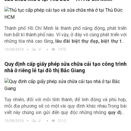
Thành phố Hồ Chí Minh là thành phố năng động, phát triển
hơn bất kì thành phố nào. Vì vậy, ở đây vô cùng phát triển với
những tòa nhà cao tầng,
lâu đài biệt thự đẹp, biệt thự tân
cổ điển…
và cuộc sống nhộn nhịp. Tuy nhiên, việc thủ tục
10/08/2018
0
1975
cấp phép cải tạo và sửa chữa công trình nhà ở có gì khác
biệt? Trong bài viết này công ty Kiến trúc Trịnh Gia xin gửi
Quy định cấp giấy phép sửa chữa cải tạo công trình
đến quý độc giả những quy định mới nhất về
thủ tục cấp
nhà ở riêng lẻ tại đô thị Bắc Giang
phép cải tạo và sửa chữa công trình nhà ở
tại quận Thủ
Đức.
Tuy nhiên, đối với mỗi tỉnh thành, để linh động và phù hợp,
mỗi địa phương sẽ có một vài quy định khác nhau.Trong bài
viết này chúng xin gửi đến quý độc những những
quy định
cấp phép sửa chữa cải tạo công trình và nhà ở riêng lẻ
10/08/2018
0
2112
tại Bắc Giang
. Ngoài ra chúng tôi còn gửi tới chủ đầu tư