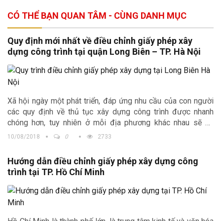
CÓ THỂ BẠN QUAN TÂM - CÙNG DANH MỤC
Quy định mới nhất về điều chỉnh giấy phép xây
dựng công trình tại quận Long Biên – TP. Hà Nội
Xã hội ngày một phát triển, đáp ứng nhu cầu của con người
các quy định về thủ tục xây dựng công trình được nhanh
chóng hơn, tuy nhiên ở mỗi địa phương khác nhau sẽ có
những quy định khác nhau. Trong bài viết hôm nay, Kiến trúc
10/08/2018
0
2733
Trịnh Gia chúng tôi cung cấp tới quý độc giả những thông tin
mới nhất về
điều chỉnh giấy phép xây dựng công trình tại
Hướng dẫn điều chỉnh giấy phép xây dựng công
quận Long Biên
, Hà Nội đồng thời cung cấp những
mẫu
trình tại TP. Hồ Chí Minh
thiết kế biệt thự nhà đẹp tại Hà Nội
để khách hàng có thể
lựa chọn được một không gian sống ưng ý cho gia đình.