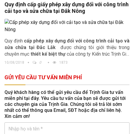
nhiều mẫu thiết kế nhà đẹp để quý vị tham khảo và lựa chọn
Quy định cấp giấy phép xây dựng đối với công trình
không gian sống phù hợp với tính cách của gia đình mình.
cải tạo và sửa chữa tại Đắk Nông
Nếu bạn là người yêu thích kiến trúc Pháp thì sẽ không thể
nào bỏ qua những mẫu thiết kế lâu đài cổ điển, nếu bạn thích
không gian sống hiện đại thì những biệt thự hiện đại, biệt thự
tân cổ điển là những gợi ý mách bạn những ý tưởng hay cho
tổ ẩm gia đình.
Quy định
cấp phép xây dựng đối với công trình cải tạo và
sửa chữa tại Đắc Lắk
được chúng tôi giới thiệu trong
chuyên mục
thiết kế biệt thự
của công ty Kiến trúc Trịnh Gia,
mang lại cho bạn đọc những thông đầy đủ, quy trình cấp
10/08/2018
0
1873
phép tại địa phương để các chủ đầu tư có sự chuẩn bị tốt
nhất. Ngoài ra Kiến trúc Trịnh Gia còn cung cấp tới quý độc
GỬI YÊU CẦU TƯ VẤN MIỄN PHÍ
giả những
mẫu thiết kế biệt thự cổ điển, biệt thự hiện đại
được nhiều người trên cả nước ưa chuộng.
Quý khách hàng có thể gửi yêu cầu để Trịnh Gia tư vấn
miễn phí tại đây. Yêu cầu tư vấn của bạn sẽ được gửi tới
các chuyên gia của Trịnh Gia. Chúng tôi sẽ trả lời sớm
nhất có thể thông qua Email, SĐT hoặc địa chỉ liên hệ.
Xin cảm ơn!