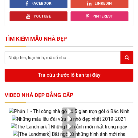
FACEBOOK
LINKEDIN
YOUTUBE
PINTEREST
TÌM KIẾM MẪU NHÀ ĐẸP
Tra cứu thước lỗ ban tại đây
VIDEO NHÀ ĐẸP ĐẲNG CẤP