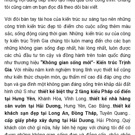
tôi cũng cám ơn bạn đọc đã theo dõi bài viết.
Với đôi bàn tay tài hoa của kiến trúc sư sáng tạo nên những
công trình kiến trúc đẹp tô điểm cho cuộc sống thêm màu
sắc, sống động cùng thời gian. Những kiến trúc sư của công
ty kiến trúc Trịnh Gia chúng tôi luôn mang đến cho các bạn
những không gian sống đẹp nhất, hài lòng nhất, luôn được
các chủ đầu tư tin cậy và đồng hành trên toàn quốc đúng
như thương hiệu
“Không gian sống mới”- Kiến trúc Trịnh
Gia
. Với nhiều năm kinh nghiệm trong lĩnh vực thiết kế cũng
như kiến thức chuyên môn, gu thẩm mĩ cao đã đáp ứng cho
bạn và gia đình một không gian đáng sống trên khắp dải đất
hình chữ S như:
thiết kế biệt thự 2 tầng kiểu Pháp cổ điển
tại Hưng Yên
, Khánh Hòa, Vĩnh Long…
thiết kế nhà hàng
sân vườn tại Hải Dương,
Hưng Yên, Cao Bằng…
thiết kế
khách sạn
đẹp tại Long An, Đồng Tháp,
Tuyên Quang…
cấp giấy phép xây dựng tại Hải Dương
, Hải Phòng…Quý
khách còn chờ gì nữa, hãy liên hệ ngay với chúng tôi để có
được những không gian sống đẹp và đẳng cấp, chắc chắn