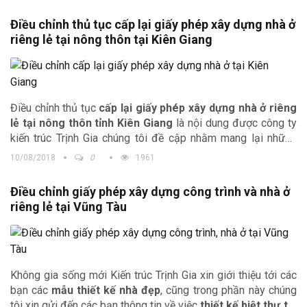
cập nhật thông tin theo những điều chỉnh mới nhất của văn
bản Nhà nước.
Điều chỉnh thủ tục cấp lại giấy phép xây dựng nhà ở
riêng lẻ tại nông thôn tại Kiên Giang
Điều chỉnh thủ tục
cấp lại giấy phép xây dựng nhà ở riêng
lẻ tại nông thôn tỉnh Kiên Giang
là nội dung được công ty
kiến trúc Trịnh Gia chúng tôi đề cập nhằm mang lại những
thông tin hữu ích nhất tới bạn đọc. Đồng thời chúng tôi cung
10/08/2018
0
1961
cấp thêm những mẫu
thiết kế biệt thự
đẹp
tại Kiên Giang
để quý độc giả tham khảo, lựa chọn.
Điều chỉnh giấy phép xây dựng công trình và nhà ở
riêng lẻ tại Vũng Tàu
Không gia sống mới Kiến trúc Trịnh Gia xin giới thiệu tới các
bạn các
mẫu thiết kế nhà đẹp
, cũng trong phần này chúng
tôi xin gửi đến các bạn thông tin về việc
thiết kế biệt thự
tại