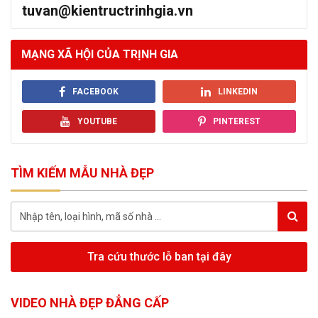
tuvan@kientructrinhgia.vn
MẠNG XÃ HỘI CỦA TRỊNH GIA
FACEBOOK
LINKEDIN
YOUTUBE
PINTEREST
TÌM KIẾM MẪU NHÀ ĐẸP
Tra cứu thước lỗ ban tại đây
VIDEO NHÀ ĐẸP ĐẲNG CẤP