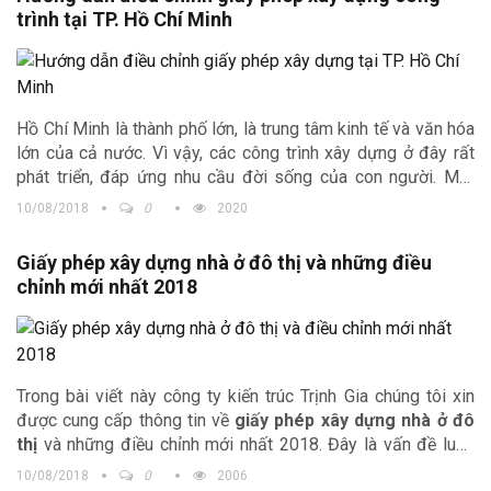
quận Long Biên
, Hà Nội đồng thời cung cấp những
mẫu
trình tại TP. Hồ Chí Minh
thiết kế biệt thự nhà đẹp tại Hà Nội
để khách hàng có thể
lựa chọn được một không gian sống ưng ý cho gia đình.
Hồ Chí Minh là thành phố lớn, là trung tâm kinh tế và văn hóa
lớn của cả nước. Vì vậy, các công trình xây dựng ở đây rất
phát triển, đáp ứng nhu cầu đời sống của con người. Một
trong những thành phố lớn của cả nước,
thủ tục cấp giấy
10/08/2018
0
2020
phép xây dựng công trình
càng quan trọng. Để công trình
được đảm bảo tiến độ, nhanh chóng đi vào hoàn thiện, chúng
Giấy phép xây dựng nhà ở đô thị và những điều
tôi xin cung cấp tới các bạn thủ tục
điều chỉnh giấy phép
chỉnh mới nhất 2018
xây dựng công trình tại thành phố Hồ Chí Minh.
Trong bài viết này công ty kiến trúc Trịnh Gia chúng tôi xin
được cung cấp thông tin về
giấy phép xây dựng nhà ở đô
thị
và những điều chỉnh mới nhất 2018. Đây là vấn đề luôn
được chúng ta quan tâm vì vậy chúng ta thường xuyên phải
10/08/2018
0
2006