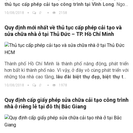
thủ tục cấp phép cải tạo công trình tại Vĩnh Long
. Ngoài
ra chuyên mục thiết kế nhà đẹp của chúng tôi còn cung cấp
10/08/2018
0
2158
đến bạn đọc những
mẫu thiết kế nhà đẹp
, lâu đài dinh thự
đẹp để quý độc giả lựa chọn cho gia đình mình.
Quy định mới nhất về thủ tục cấp phép cải tạo và
sửa chữa nhà ở tại Thủ Đức – TP. Hồ Chí Minh
Thành phố Hồ Chí Minh là thành phố năng động, phát triển
hơn bất kì thành phố nào. Vì vậy, ở đây vô cùng phát triển với
những tòa nhà cao tầng,
lâu đài biệt thự đẹp, biệt thự tân
cổ điển…
và cuộc sống nhộn nhịp. Tuy nhiên, việc thủ tục
10/08/2018
0
1978
cấp phép cải tạo và sửa chữa công trình nhà ở có gì khác
biệt? Trong bài viết này công ty Kiến trúc Trịnh Gia xin gửi
Quy định cấp giấy phép sửa chữa cải tạo công trình
đến quý độc giả những quy định mới nhất về
thủ tục cấp
nhà ở riêng lẻ tại đô thị Bắc Giang
phép cải tạo và sửa chữa công trình nhà ở
tại quận Thủ
Đức.