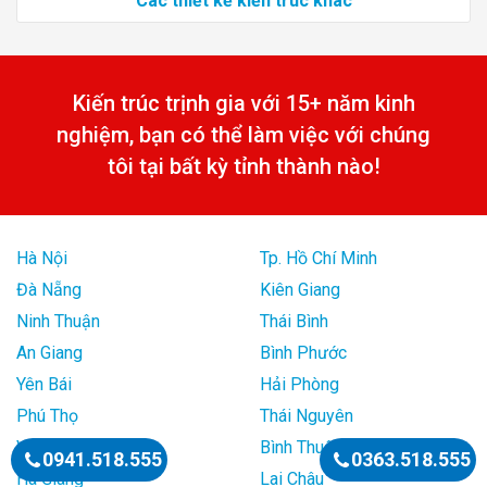
Các thiết kế kiến trúc khác
Kiến trúc trịnh gia với 15+ năm kinh
nghiệm, bạn có thể làm việc với chúng
tôi tại bất kỳ tỉnh thành nào!
Hà Nội
Tp. Hồ Chí Minh
Đà Nẵng
Kiên Giang
Ninh Thuận
Thái Bình
An Giang
Bình Phước
Yên Bái
Hải Phòng
Phú Thọ
Thái Nguyên
Vũng Tàu
Bình Thuận
0941.518.555
0363.518.555
Hà Giang
Lai Châu