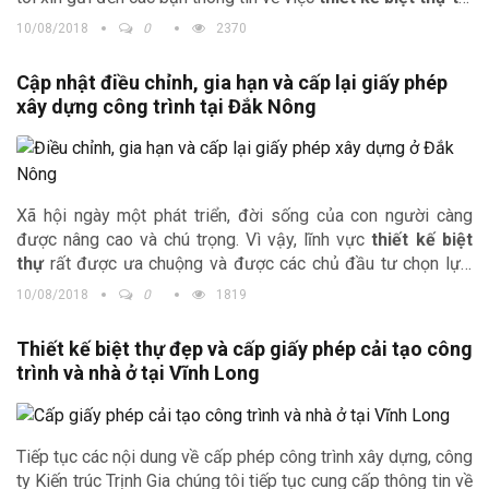
Vũng Tàu
và thủ tục cấp phép xây dựng cấp phép xây dựng
10/08/2018
0
2370
tại địa phương.
Cập nhật điều chỉnh, gia hạn và cấp lại giấy phép
xây dựng công trình tại Đắk Nông
Xã hội ngày một phát triển, đời sống của con người càng
được nâng cao và chú trọng. Vì vậy, lĩnh vực
thiết kế biệt
thự
rất được ưa chuộng và được các chủ đầu tư chọn lựa.
Cùng với các thành công khác trên cả nước, công ty Kiến trúc
10/08/2018
0
1819
Trịnh Gia cũng thiết kế ở nhiều thị trường mới và có nhiều
tiềm năng phát triển. Thị trường chúng tôi nhắc đến sau đây
Thiết kế biệt thự đẹp và cấp giấy phép cải tạo công
là
thiết kế nhà đẹp tại Đắk Nông
. Những công trình được
trình và nhà ở tại Vĩnh Long
kiến trúc sư sáng tạo độc đáo, theo sát từng bước nhằm
được hiệu quả tốt nhất mang lại sự hài lòng nhất đối với chủ
đầu tư.
Tiếp tục các nội dung về cấp phép công trình xây dựng, công
ty Kiến trúc Trịnh Gia chúng tôi tiếp tục cung cấp thông tin về