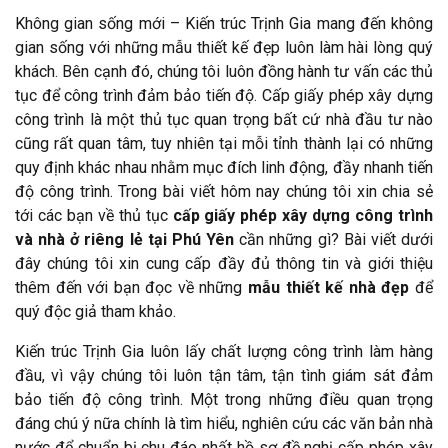
Không gian sống mới – Kiến trúc Trịnh Gia mang đến không
gian sống với những mẫu thiết kế đẹp luôn làm hài lòng quý
khách. Bên cạnh đó, chúng tôi luôn đồng hành tư vấn các thủ
tục để công trình đảm bảo tiến độ. Cấp giấy phép xây dựng
công trình là một thủ tục quan trọng bất cứ nhà đầu tư nào
cũng rất quan tâm, tuy nhiên tại mỗi tỉnh thành lại có những
quy định khác nhau nhằm mục đích linh động, đầy nhanh tiến
độ công trình. Trong bài viết hôm nay chúng tôi xin chia sẻ
tới các bạn về thủ tục
cấp giấy phép xây dựng công trình
và nhà ở riêng lẻ tại Phú Yên
cần những gì? Bài viết dưới
đây chúng tôi xin cung cấp đầy đủ thông tin và giới thiệu
thêm đến với bạn đọc về những
mẫu thiết kế nhà đẹp
để
quý độc giả tham khảo.
Kiến trúc Trịnh Gia luôn lấy chất lượng công trình làm hàng
đầu, vì vậy chúng tôi luôn tận tâm, tận tình giám sát đảm
bảo tiến độ công trình. Một trong những điều quan trọng
đáng chú ý nữa chính là tìm hiểu, nghiên cứu các văn bản nhà
nước để chuẩn bị chu đáo nhất hồ sơ đề nghị cấp phép xây