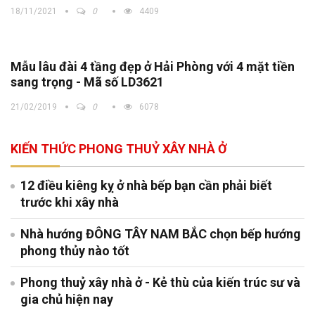
18/11/2021
0
4409
Mẫu lâu đài 4 tầng đẹp ở Hải Phòng với 4 mặt tiền
sang trọng - Mã số LD3621
21/02/2019
0
6078
KIẾN THỨC PHONG THUỶ XÂY NHÀ Ở
12 điều kiêng kỵ ở nhà bếp bạn cần phải biết
trước khi xây nhà
Nhà hướng ĐÔNG TÂY NAM BẮC chọn bếp hướng
phong thủy nào tốt
Phong thuỷ xây nhà ở - Kẻ thù của kiến trúc sư và
gia chủ hiện nay