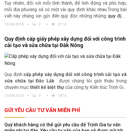
Tuy nhiên, đối với mỗi tỉnh thành, để linh động và phù hợp,
mỗi địa phương sẽ có một vài quy định khác nhau.Trong bài
viết này chúng xin gửi đến quý độc những những
quy định
cấp phép sửa chữa cải tạo công trình và nhà ở riêng lẻ
10/08/2018
0
2114
tại Bắc Giang
. Ngoài ra chúng tôi còn gửi tới chủ đầu tư
nhiều mẫu thiết kế nhà đẹp để quý vị tham khảo và lựa chọn
Quy định cấp giấy phép xây dựng đối với công trình
không gian sống phù hợp với tính cách của gia đình mình.
cải tạo và sửa chữa tại Đắk Nông
Nếu bạn là người yêu thích kiến trúc Pháp thì sẽ không thể
nào bỏ qua những mẫu thiết kế lâu đài cổ điển, nếu bạn thích
không gian sống hiện đại thì những biệt thự hiện đại, biệt thự
tân cổ điển là những gợi ý mách bạn những ý tưởng hay cho
tổ ẩm gia đình.
Quy định
cấp phép xây dựng đối với công trình cải tạo và
sửa chữa tại Đắc Lắk
được chúng tôi giới thiệu trong
chuyên mục
thiết kế biệt thự
của công ty Kiến trúc Trịnh Gia,
mang lại cho bạn đọc những thông đầy đủ, quy trình cấp
10/08/2018
0
1874
phép tại địa phương để các chủ đầu tư có sự chuẩn bị tốt
nhất. Ngoài ra Kiến trúc Trịnh Gia còn cung cấp tới quý độc
GỬI YÊU CẦU TƯ VẤN MIỄN PHÍ
giả những
mẫu thiết kế biệt thự cổ điển, biệt thự hiện đại
được nhiều người trên cả nước ưa chuộng.
Quý khách hàng có thể gửi yêu cầu để Trịnh Gia tư vấn
miễn phí tại đây. Yêu cầu tư vấn của bạn sẽ được gửi tới