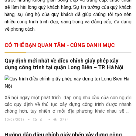
sẽ làm hài lòng quý khách hàng. Sự tin tưởng của quý khách
hàng, sự ủng hộ của quý khách đã giúp chúng tôi tạo nên
nhiều công trình trình đẹp, sang trọng và đẳng cấp, đa dạng
về phong cách.
CÓ THỂ BẠN QUAN TÂM - CÙNG DANH MỤC
Quy định mới nhất về điều chỉnh giấy phép xây
dựng công trình tại quận Long Biên – TP. Hà Nội
Xã hội ngày một phát triển, đáp ứng nhu cầu của con người
các quy định về thủ tục xây dựng công trình được nhanh
chóng hơn, tuy nhiên ở mỗi địa phương khác nhau sẽ có
những quy định khác nhau. Trong bài viết hôm nay, Kiến trúc
10/08/2018
0
2734
Trịnh Gia chúng tôi cung cấp tới quý độc giả những thông tin
mới nhất về
điều chỉnh giấy phép xây dựng công trình tại
Hướng dẫn điều chỉnh giấy phép xây dựng công